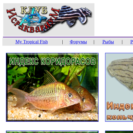
My Tropical Fish
|
Форумы
|
Рыбы
|
Р