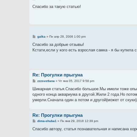
о
о
Спасибо за такую статью!
б
щ
е
н
и
е
С
galka
»
Пн апр 28, 2008 1:00 pm
о
о
Спасибо за добрые отзывы!
б
Кстати,если у кого есть взрослая самка - я бы купила 
щ
е
н
и
е
Re: Прогулки прыгуна
С
zzzsvetlana
»
Чт янв 05, 2017 9:58 pm
о
о
Шикарная статья.Спасибо большое.Мы имели тоже опыт 
б
одного конца аквариума в другой.Жили 2 года.Но потом
щ
е
умерли.Сначала один а потом и другой(может от скуки
н
и
е
Re: Прогулки прыгуна
С
dima-shuba1
»
Пн янв 29, 2018 12:39 pm
о
о
Спасибо автору, статья познавательная и написана хо
б
щ