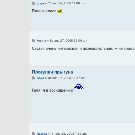
С
goga
»
Сб апр 26, 2008 11:09 pm
о
о
Галина класс
б
щ
е
н
и
е
С
Алина
»
Вс апр 27, 2008 12:00 am
о
о
Статья очень интересная и позновательная. Я не знала
б
щ
е
н
и
е
Прогулки прыгуна
С
Sova
»
Вс апр 27, 2008 12:17 am
о
о
б
Галя, я в восхищении!
щ
е
н
и
е
С
Natalia
»
Пн апр 28, 2008 7:56 am