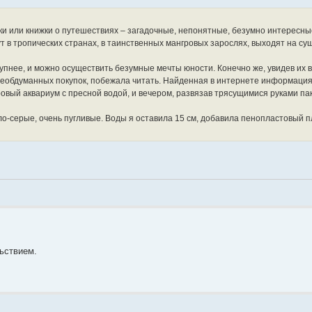
ки или книжки о путешествиях – загадочные, непонятные, безумно интересны
 в тропических странах, в таинственных мангровых зарослях, выходят на суш
тупнее, и можно осуществить безумные мечты юности. Конечно же, увидев их в
необдуманных покупок, побежала читать. Найденная в интернете информация
вый аквариум с пресной водой, и вечером, развязав трясущимися руками пак
о-серые, очень пугливые. Воды я оставила 15 см, добавила пенопластовый п
ьствием.