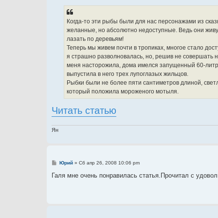
н
и
е
Когда-то эти рыбы были для нас персонажами из сказ
желанные, но абсолютно недоступные. Ведь они живут
лазать по деревьям!
Теперь мы живем почти в тропиках, многое стало дос
я страшно разволновалась, но, решив не совершать 
меня насторожила, дома имелся запущенный 60-литро
выпустила в него трех лупоглазых жильцов.
Рыбки были не более пяти сантиметров длиной, светл
который положила мороженого мотыля.
Читать статью
Ян
С
Юрий
»
Сб апр 26, 2008 10:06 pm
о
о
Галя мне очень понравилась статья.Прочитал с удовол
б
щ
е
н
и
е