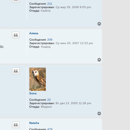
ч
n
у
Сообщения:
211
а
Зарегистрирован:
Ср мар 29, 2006 9:05 pm
т
л
Откуда:
hadera
ь
у
с
я
В
к
е
н
р
а
Алина
н
ч
у
Сообщения:
206
а
Зарегистрирован:
Ср июн 20, 2007 12:23 pm
т
л
бо.
Откуда:
Ашдод
ь
у
с
я
В
к
е
н
р
а
н
ч
у
а
т
л
ь
у
с
я
Sova
к
Сообщения:
22
н
Зарегистрирован:
Вт дек 13, 2005 11:39 pm
а
Откуда:
Модиин
ч
а
В
л
е
у
р
Natalia
н
у
Сообщения:
479