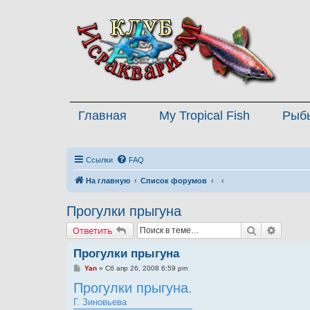
Главная
My Tropical Fish
Рыб
Ссылки
FAQ
На главную
Список форумов
Прогулки прыгуна
Поиск
Расшир
Ответить
Прогулки прыгуна
С
Yan
»
Сб апр 26, 2008 6:59 pm
о
Прогулки прыгуна.
о
б
Г. Зиновьева
щ
е