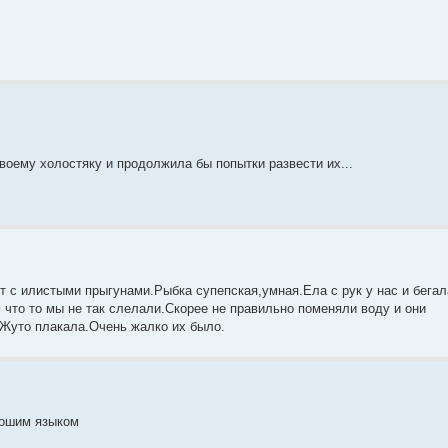
своему холостяку и продолжила бы попытки развести их...
с илистыми прыгунами.Рыбка супепская,умная.Ела с рук у нас и бегал
 что то мы не так слелали.Скорее не правильно поменяли воду и они
)Жуто плакала.Очень жалко их было.
рошим языком