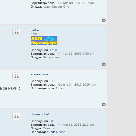
Зарегистрирован:
Пн апр 09, 2007 1:37 am
т
Откуда:
Israel, Кирьят Оно
ь
с
я
В
к
е
н
р
а
galka
н
ч
Клуб
у
а
т
л
ь
у
с
Сообщения:
1710
Зарегистрирован:
Чт ноя 17, 2005 6:00 pm
я
Откуда:
Иерусалим
к
н
В
а
е
ч
р
zzzsvetlana
а
н
л
у
Сообщения:
21
у
Зарегистрирован:
Ср янв 04, 2017 10:54 pm
т
а за нами с
Поблагодарили:
1 раз
ь
с
я
к
В
н
е
а
р
dima-shuba1
ч
н
а
у
Сообщения:
20
л
Зарегистрирован:
Чт янв 25, 2018 2:19 pm
т
у
Откуда:
Самара
ь
Поблагодарили:
4 раза
с