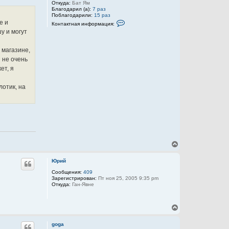
Откуда:
Бат Ям
Благодарил (а):
7 раз
Поблагодарили:
15 раз
К
е и
Контактная информация:
о
у и могут
н
т
а
 магазине,
к
т
 не очень
н
ет, я
а
я
и
лотик, на
н
ф
о
р
м
а
ц
и
я
В
п
о
е
л
р
Юрий
ь
н
з
у
Сообщения:
409
о
Зарегистрирован:
Пт ноя 25, 2005 9:35 pm
т
в
Откуда:
Ган-Явне
ь
а
т
с
е
я
л
В
к
я
е
н
Y
р
а
a
goga
н