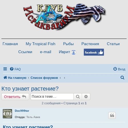
Главная
My Tropical Fish
Рыбы
Растения
Статьи
Ссылки
e-mail
Иврит
FAQ
Вход
П
На главную
Список форумов
о
Кто узнает растение?
и
Поиск
Расширенный поиск
Ответить
с
2 сообщения • Страница
1
из
1
к
Doc999tor
Откуда:
Тель Авив
Кто узнает растение?