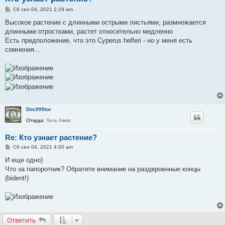
С
Сб сен 04, 2021 2:29 am
о
о
Высокое растение с длинными острыми листьями, размножается
б
длинными отростками, растет относительно медленно
щ
е
Есть предположение, что это Cyperus helferi - но у меня есть
н
сомнения...
и
е
Doc999tor
Откуда:
Тель Авив
Re: Кто узнает растение?
С
Сб сен 04, 2021 4:00 am
о
о
И еще одно)
б
Что за папоротник? Обратите внимание на раздвроенные концы
щ
е
(bident!)
н
и
е
Ответить