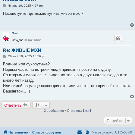
С
Чт апр 10, 2025 4:27 pm
о
о
Посоветуйте где можно купить живой мох ?
б
щ
е
н
и
Noel
е
Откуда:
Петах-Тиква
Re: ЖИВЫЕ МХИ
С
Сб май 10, 2025 10:26 pm
о
о
Водные или сухопутные?
б
Первые часто на встречи люди привозят просто на отдачу.
щ
е
Со вторыми сложнее - я видел их только в двух магазинах, да и то
н
много лет назад.
и
е
Или зимой на улице наковыривать, или искать, кто привезёт из штата
Вашингтон... :)
Ответить
2 сообщения • Страница
1
из
1
Перейти
На главную
Список форумов
Часовой пояс:
UTC+03:00