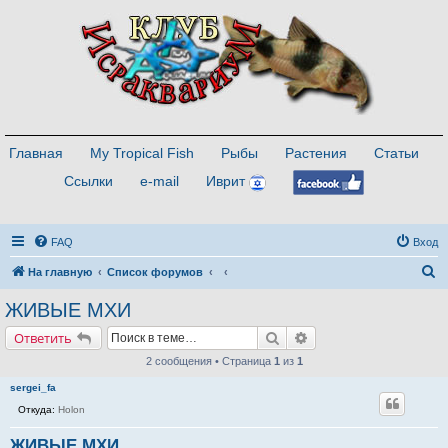
Главная
My Tropical Fish
Рыбы
Растения
Статьи
Ссылки
e-mail
Иврит
FAQ
Вход
П
На главную
Список форумов
о
ЖИВЫЕ МХИ
и
Поиск
Расширенный поиск
Ответить
с
2 сообщения • Страница
1
из
1
к
sergei_fa
Откуда:
Holon
ЖИВЫЕ МХИ