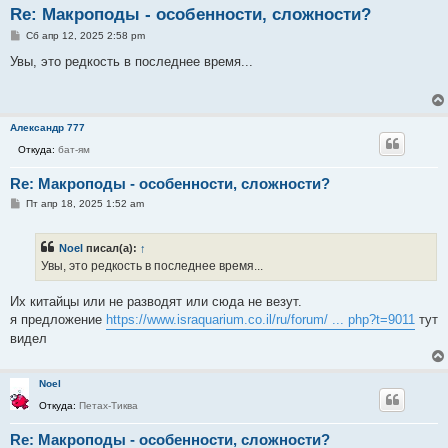
Re: Макроподы - особенности, сложности?
С
Сб апр 12, 2025 2:58 pm
о
о
Увы, это редкость в последнее время...
б
щ
е
н
и
Александр 777
е
Откуда:
бат-ям
Re: Макроподы - особенности, сложности?
С
Пт апр 18, 2025 1:52 am
о
о
б
Noel
писал(а):
↑
щ
е
Увы, это редкость в последнее время...
н
и
е
Их китайцы или не разводят или сюда не везут.
я предложение
https://www.israquarium.co.il/ru/forum/ ... php?t=9011
тут
видел
Noel
Откуда:
Петах-Тиква
Re: Макроподы - особенности, сложности?