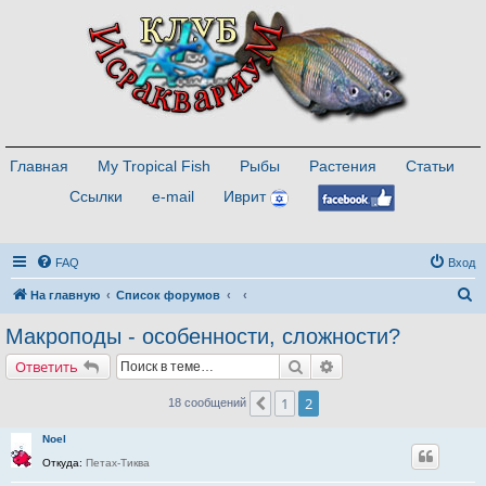
Главная
My Tropical Fish
Рыбы
Растения
Статьи
Ссылки
e-mail
Иврит
FAQ
Вход
П
На главную
Список форумов
о
Макроподы - особенности, сложности?
и
Поиск
Расширенный поиск
Ответить
с
к
1
2
Пред.
18 сообщений
Noel
Откуда:
Петах-Тиква