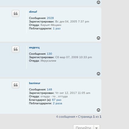
В
е
р
dimaf
н
у
Сообщения:
2028
Зарегистрирован:
Вс дек 04, 2005 7:37 pm
т
Откуда:
Кирьят-Моцкин
ь
Поблагодарили:
1 раз
с
я
В
к
е
н
р
а
индеец
н
ч
у
Сообщения:
130
а
Зарегистрирован:
Сб мар 07, 2009 10:33 pm
т
л
Откуда:
Иерусалим
ь
у
с
я
В
к
е
н
р
а
baniwur
н
ч
у
Сообщения:
148
а
Зарегистрирован:
Чт окт 12, 2017 11:05 am
т
л
Откуда:
откуда - то , оттуда
ь
у
Благодарил (а):
67 раз
с
Поблагодарили:
2 раза
я
к
В
н
е
4 сообщения • Страница
1
из
1
а
р
ч
н
а
у
Перейти