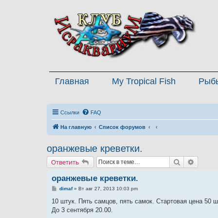
Главная
My Tropical Fish
Рыб
Ссылки
FAQ
На главную
Список форумов
оранжевые креветки.
Поиск
Расшир
Ответить
оранжевые креветки.
С
dimaf
»
Вт авг 27, 2013 10:03 pm
о
о
10 штук. Пять самцов, пять самок. Стартовая цена 50 
б
До 3 сентября 20.00.
щ
е