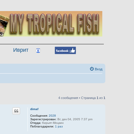
Иврит
Вход
4 сообщения • Страница
1
из
1
dimaf
Сообщения:
2028
Зарегистрирован:
Вс дек 04, 2005 7:37 pm
Откуда:
Кирьят-Моцкин
Поблагодарили:
1 раз