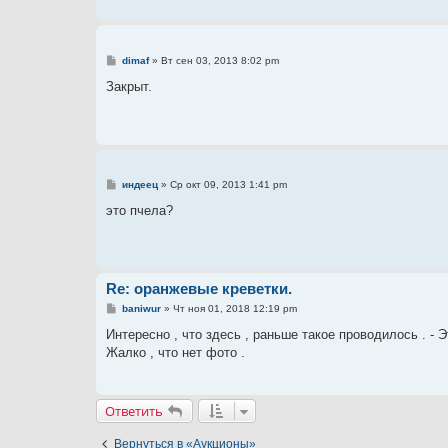
н
и
е
С
dimaf
»
Вт сен 03, 2013 8:02 pm
о
о
Закрыт.
б
щ
е
н
и
е
С
индеец
»
Ср окт 09, 2013 1:41 pm
о
о
это пчела?
б
щ
е
н
и
е
Re: оранжевые креветки.
С
baniwur
»
Чт ноя 01, 2018 12:19 pm
о
о
Интересно , что здесь , раньше такое проводилось . - Это
б
Жалко , что нет фото .
щ
е
н
и
е
Ответить
Вернуться в «Аукционы»