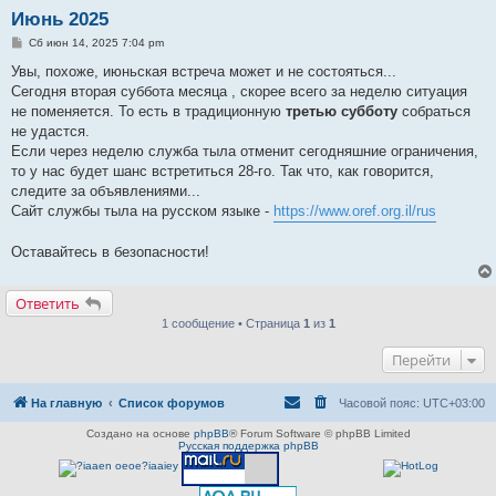
Июнь 2025
С
Сб июн 14, 2025 7:04 pm
о
о
Увы, похоже, июньская встреча может и не состояться...
б
Сегодня вторая суббота месяца , скорее всего за неделю ситуация
щ
е
не поменяется. То есть в традиционную
третью субботу
собраться
н
не удастся.
и
е
Если через неделю служба тыла отменит сегодняшние ограничения,
то у нас будет шанс встретиться 28-го. Так что, как говорится,
следите за объявлениями...
Сайт службы тыла на русском языке -
https://www.oref.org.il/rus
Оставайтесь в безопасности!
Ответить
1 сообщение • Страница
1
из
1
Перейти
На главную
Список форумов
Часовой пояс:
UTC+03:00
Создано на основе
phpBB
® Forum Software © phpBB Limited
Русская поддержка phpBB