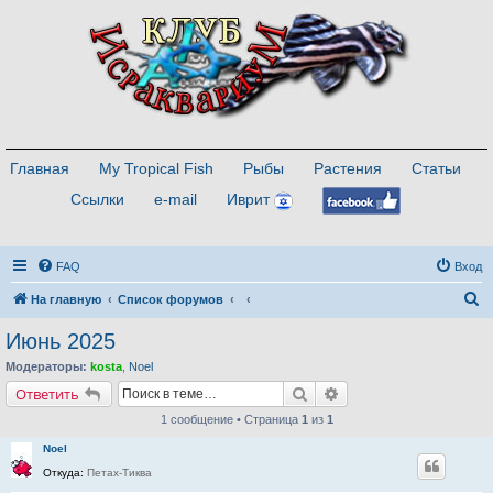
Главная
My Tropical Fish
Рыбы
Растения
Статьи
Ссылки
e-mail
Иврит
FAQ
Вход
П
На главную
Список форумов
о
Июнь 2025
и
Модераторы:
kosta
,
Noel
с
Поиск
Расширенный поиск
Ответить
к
1 сообщение • Страница
1
из
1
Noel
Откуда:
Петах-Тиква