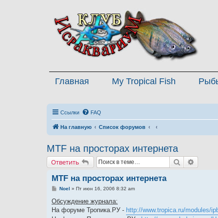
Главная
My Tropical Fish
Рыб
Ссылки
FAQ
На главную
Список форумов
MTF на просторах интернета
Поиск
Расшир
Ответить
MTF на просторах интернета
С
Noel
»
Пт июн 16, 2006 8:32 am
о
о
Обсуждение журнала:
б
На форуме Тропика.РУ -
http://www.tropica.ru/modules/ipb
щ
е