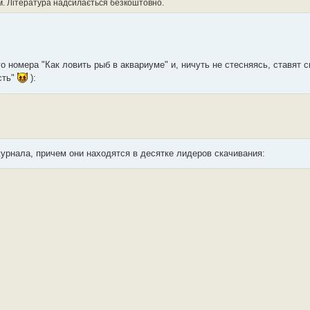
. Література надсилається безкоштовно.
 номера "Как ловить рыб в аквариуме" и, ничуть не стесняясь, ставят с
сть"
):
журнала, причем они находятся в десятке лидеров скачивания: