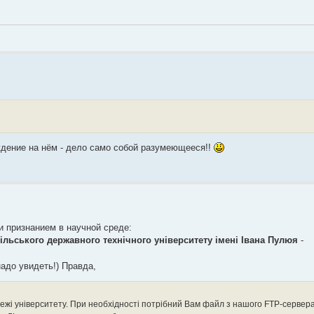
уждение на нём - дело само собой разумеющееся!!
ли признанием в научной среде:
ільського державного технічного університету імені Івана Пулюя
-
надо увидеть!) Правда,
режі університету. При необхідності потрібний Вам файл з нашого FTP-сервер