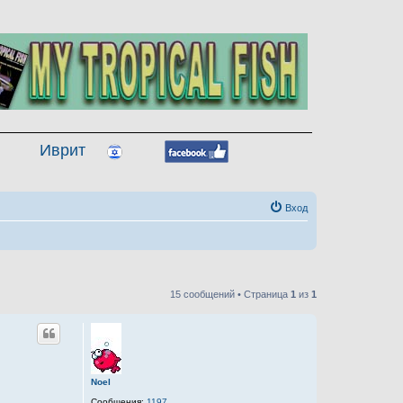
Иврит
Вход
15 сообщений • Страница
1
из
1
Noel
Сообщения:
1197