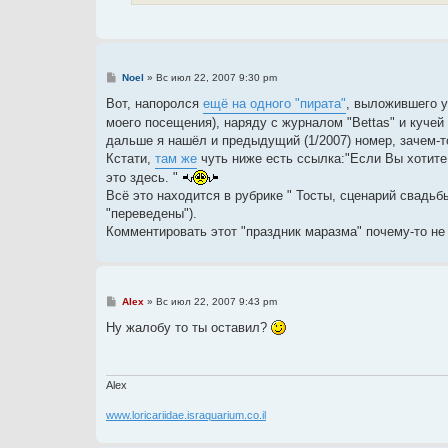
С
Noel
»
Вс июл 22, 2007 9:30 pm
о
о
Вот, напоролся
ещё на одного "пирата"
, выложившего у
б
моего посещения), наряду с журналом "Bettas" и куче
щ
е
дальше я нашёл и предыдущий (1/2007) номер, зачем-т
н
Кстати,
там же
чуть ниже есть ссылка:"Если Вы хотите
и
е
это здесь. "
Всё это находится в рубрике " Тосты, сценарий свадьб
"переведены").
Комментировать этот "праздник маразма" почему-то не 
С
Alex
»
Вс июл 22, 2007 9:43 pm
о
о
Ну жалобу то ты оставил?
б
щ
е
н
и
Alex
е
www.loricariidae.israquarium.co.il