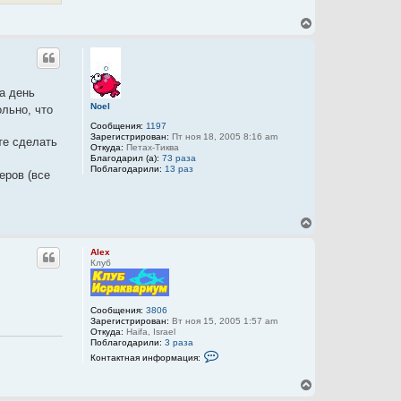
В
е
р
н
у
т
на день
ь
Noel
льно, что
с
я
Сообщения:
1197
к
Зарегистрирован:
Пт ноя 18, 2005 8:16 am
те сделать
н
Откуда:
Петах-Тиква
Благодарил (а):
73 раза
а
Поблагодарили:
13 раз
ч
еров (все
а
л
у
В
е
р
Alex
н
Клуб
у
т
ь
с
Сообщения:
3806
Зарегистрирован:
Вт ноя 15, 2005 1:57 am
я
Откуда:
Haifa, Israel
к
Поблагодарили:
3 раза
н
К
Контактная информация:
а
о
ч
н
В
а
т
а
е
л