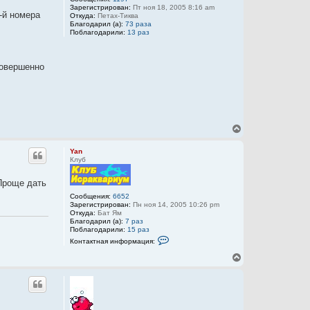
Зарегистрирован:
Пт ноя 18, 2005 8:16 am
3-й номера
Откуда:
Петах-Тиква
Благодарил (а):
73 раза
Поблагодарили:
13 раз
совершенно
В
е
р
Yan
н
Клуб
у
т
 Проще дать
ь
с
Сообщения:
6652
Зарегистрирован:
Пн ноя 14, 2005 10:26 pm
я
Откуда:
Бат Ям
к
Благодарил (а):
7 раз
н
Поблагодарили:
15 раз
а
К
Контактная информация:
ч
о
а
н
В
т
л
е
а
у
р
к
н
т
у
н
а
т