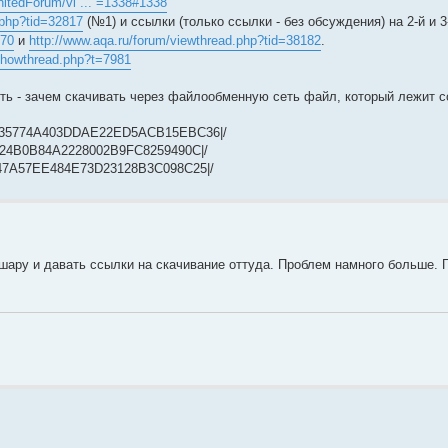
nitedForum/vi ... =1338#1338
.php?tid=32817
(№1) и ссылки (только ссылки - без обсуждения) на 2-й и 
470
и
http://www.aqa.ru/forum/viewthread.php?tid=38182
.
/showthread.php?t=7981
ять - зачем скачивать через файлообменную сеть файл, который лежит 
|0FDA35774A403DDAE22ED5ACB15EBC36|/
864C24B0B84A2228002B9FC8259490C|/
0D6147A57EE484E73D23128B3C098C25|/
шару и давать ссылки на скачивание оттуда. Проблем намного больше.