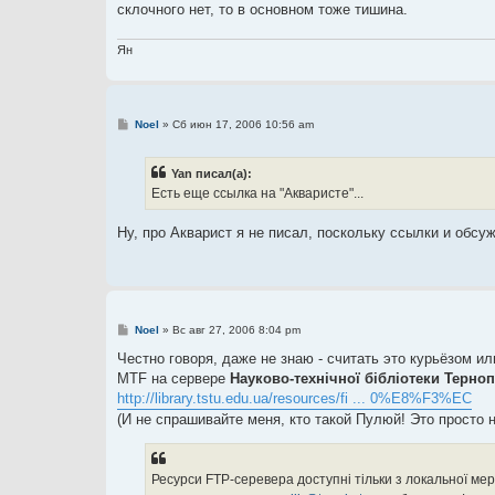
склочного нет, то в основном тоже тишина.
Ян
С
Noel
»
Сб июн 17, 2006 10:56 am
о
о
б
Yan писал(а):
щ
е
Есть еще ссылка на "Акваристе"...
н
и
е
Ну, про Акварист я не писал, поскольку ссылки и обс
С
Noel
»
Вс авг 27, 2006 8:04 pm
о
о
Честно говоря, даже не знаю - считать это курьёзом и
б
MTF на сервере
Науково-технічної бібліотеки Терноп
щ
е
http://library.tstu.edu.ua/resources/fi ... 0%E8%F3%EC
н
(И не спрашивайте меня, кто такой Пулюй! Это просто 
и
е
Ресурси FTP-серевера доступні тільки з локальної ме