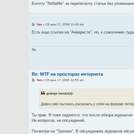
Болоту "NoNaMe" за перепечатку статьи без упоминани
С
Yan
»
Сб июн 17, 2006 10:48 am
о
о
Есть еще ссылка на "Акваристе", но, к сожалению туда
б
щ
е
н
и
Ян
е
Re: MTF на просторах интернета
С
Yan
»
Сб июн 17, 2006 10:55 am
о
о
б
grange писал(а):
щ
е
н
Давно уже пытаюсь раскачать у себя на форуме литера
и
е
Ты прав. Я тоже надеялся, что после обзора журналов 
Ни вопросов, ни обсуждений.
Посмотри на "Тропике". В обсуждениях журналов обсужд