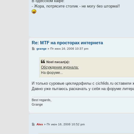
В одесском кафе:
б
- Жора, потрясите столик - не могу без шторма!!
щ
е
н
и
е
Re: MTF на просторах интернета
С
grange
»
Пт июн 16, 2006 10:37 pm
о
о
б
Noel писал(а):
щ
е
Обсуждение журнала:
н
На форуме...
и
е
И только суровые цихлидофилы с cichlids.ru оставили 
Давно уже пытаюсь раскачать у себя на форуме литерат
Best regards,
Grange
С
Alex
»
Пт июн 16, 2006 10:52 pm
о
о