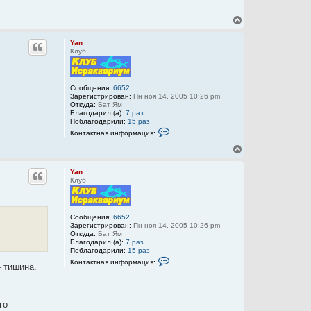
l
e
В
x
е
р
Yan
н
Клуб
у
т
ь
с
Сообщения:
6652
Зарегистрирован:
Пн ноя 14, 2005 10:26 pm
я
Откуда:
Бат Ям
к
Благодарил (а):
7 раз
н
Поблагодарили:
15 раз
а
К
Контактная информация:
ч
о
а
н
В
т
л
е
а
у
р
к
Yan
н
т
Клуб
у
н
а
т
я
ь
и
с
Сообщения:
6652
н
Зарегистрирован:
Пн ноя 14, 2005 10:26 pm
я
ф
Откуда:
Бат Ям
к
о
Благодарил (а):
7 раз
н
р
Поблагодарили:
15 раз
м
а
К
Контактная информация:
а
ч
- тишина.
о
ц
а
н
и
т
л
я
а
у
п
к
го
о
т