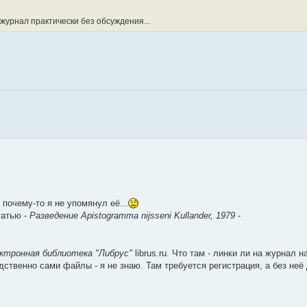
 журнал практически без обсуждения...
о почему-то я не упомянул её...
татью -
Разведение Apistogramma nijsseni Kullander, 1979
-
ктронная библиотека "Либрус"
librus.ru. Что там - линки ли на журнал 
ственно сами файлы - я не знаю. Там требуется регистрация, а без неё