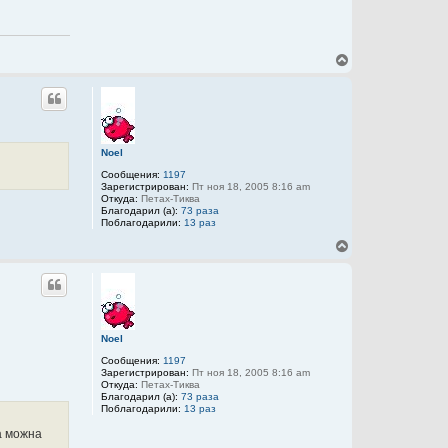
л
н
ь
а
з
я
о
и
в
н
В
а
ф
е
т
о
р
е
р
л
н
м
я
у
а
Y
т
ц
a
и
ь
n
я
Noel
с
п
я
Сообщения:
1197
о
к
Зарегистрирован:
Пт ноя 18, 2005 8:16 am
л
н
Откуда:
Петах-Тиква
ь
Благодарил (а):
73 раза
а
з
Поблагодарили:
13 раз
о
ч
в
а
В
а
л
е
т
у
р
е
л
н
я
у
Y
т
a
ь
n
Noel
с
я
Сообщения:
1197
к
Зарегистрирован:
Пт ноя 18, 2005 8:16 am
н
Откуда:
Петах-Тиква
Благодарил (а):
73 раза
а
Поблагодарили:
13 раз
ч
а
а можна
л