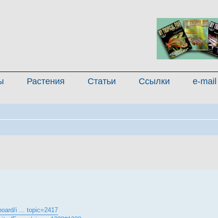
ы
Растения
Статьи
Ссылки
e-mail
енный поиск
oard/i ... topic=2417