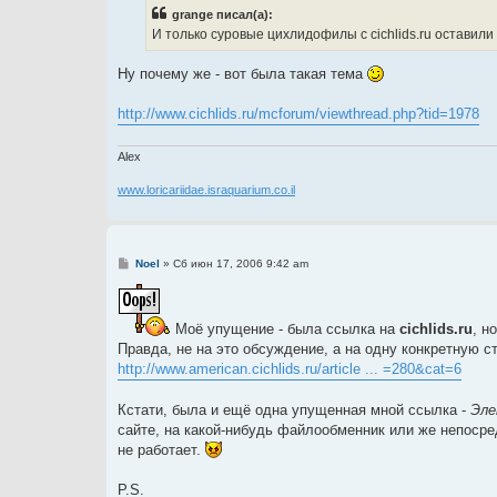
б
grange писал(а):
щ
е
И только суровые цихлидофилы с cichlids.ru оставили
н
и
е
Ну почему же - вот была такая тема
http://www.cichlids.ru/mcforum/viewthread.php?tid=1978
Alex
www.loricariidae.israquarium.co.il
С
Noel
»
Сб июн 17, 2006 9:42 am
о
о
б
щ
Моё упущение - была ссылка на
cichlids.ru
, н
е
н
Правда, не на это обсуждение, а на одну конкретную с
и
http://www.american.cichlids.ru/article ... =280&cat=6
е
Кстати, была и ещё одна упущенная мной ссылка -
Эле
сайте, на какой-нибудь файлообменник или же непосред
не работает.
P.S.