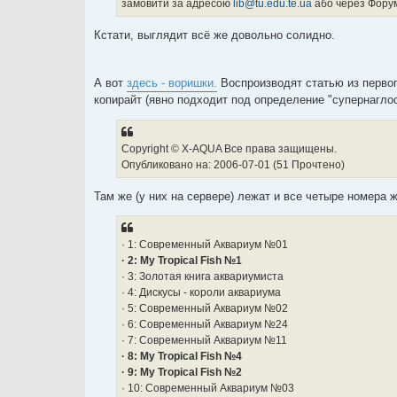
замовити за адресою
lib@tu.edu.te.ua
або через Форум
Кстати, выглядит всё же довольно солидно.
А вот
здесь - воришки.
Воспроизводят статью из первого
копирайт (явно подходит под определение "супернагло
Copyright © X-AQUA Все права защищены.
Опубликовано на: 2006-07-01 (51 Прочтено)
Там же (у них на сервере) лежат и все четыре номера 
· 1: Современный Аквариум №01
· 2: My Tropical Fish №1
· 3: Золотая книга аквариумиста
· 4: Дискусы - короли аквариума
· 5: Современный Аквариум №02
· 6: Современный Аквариум №24
· 7: Современный Аквариум №11
· 8: My Tropical Fish №4
· 9: My Tropical Fish №2
· 10: Современный Аквариум №03