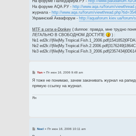
На форуме Палюдариум.РУ -
http://www.paludarium.ru/U
н
На форуме AQA.РУ -
http://www.aqa.ru/forum/viewthread
и
е
журнала -
http://www.aqa.ru/forum/viewthread.php?tid=35
Украинский Аквафорум -
http://aquaforum.kiev.ua/forum
MTF в сети e-Donkey
(:dunnoe: правда, мне трудно пон
ЛЕГАЛЬНО В СВОБОДНОМ ДОСТУПЕ
) :
№1 ed2k://|file|My.Tropical.Fish.1_2006.pdf|1541852
№2 ed2k://|file|My.Tropical.Fish.2.2006.pdf|3176249|1
№3 ed2k://|file|My.Tropical.Fish.3_2006.pdf|2357434|
С
Yan
»
Пт июн 16, 2006 9:48 am
о
о
Я тоже не понимаю, зачем закачивать журнал на рапид
б
прямую ссылку на журнал.
щ
е
н
и
Ян
е
С
Noel
»
Пт июн 16, 2006 10:11 am
о
о