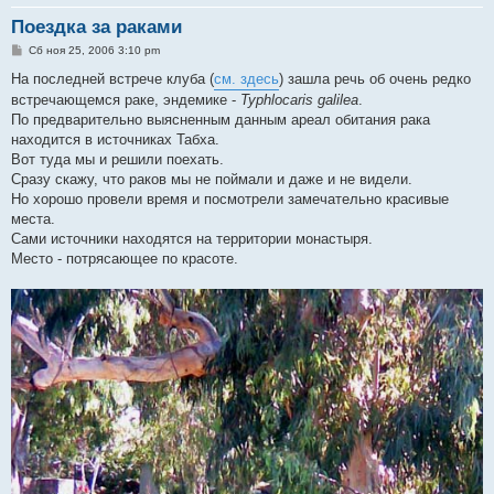
Поездка за раками
С
Сб ноя 25, 2006 3:10 pm
о
о
На последней встрече клуба (
см. здесь
) зашла речь об очень редко
б
встречающемся раке, эндемике -
Typhlocaris galilea
.
щ
е
По предварительно выясненным данным ареал обитания рака
н
находится в источниках Табха.
и
е
Вот туда мы и решили поехать.
Сразу скажу, что раков мы не поймали и даже и не видели.
Но хорошо провели время и посмотрели замечательно красивые
места.
Сами источники находятся на территории монастыря.
Место - потрясающее по красоте.