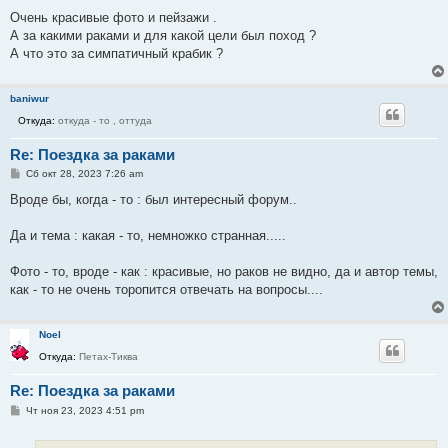
Очень красивые фото и пейзажи .
А за какими раками и для какой цели был поход ?
А что это за симпатичный крабик ?
baniwur
Откуда:
откуда - то , оттуда
Re: Поездка за раками
С
Сб окт 28, 2023 7:26 am
о
о
Вроде бы, когда - то : был интересный форум..
б
щ
е
Да и тема : какая - то, немножко странная.....
н
и
е
Фото - то, вроде - как : красивые, но раков не видно, да и автор темы,
как - то не очень торопится отвечать на вопросы....
Noel
Откуда:
Петах-Тиква
Re: Поездка за раками
С
Чт ноя 23, 2023 4:51 pm
о
о
б