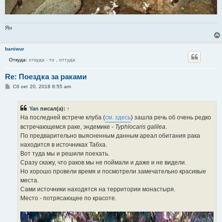
Ян
baniwur
Откуда:
откуда - то , оттуда
Re: Поездка за раками
С
Сб окт 20, 2018 8:55 am
о
о
б
Yan
писал(а):
↑
щ
е
На последней встрече клуба (
см. здесь
) зашла речь об очень редко
н
встречающемся раке, эндемике -
Typhlocaris galilea
.
и
е
По предварительно выясненным данным ареал обитания рака
находится в источниках Табха.
Вот туда мы и решили поехать.
Сразу скажу, что раков мы не поймали и даже и не видели.
Но хорошо провели время и посмотрели замечательно красивые
места.
Сами источники находятся на территории монастыря.
Место - потрясающее по красоте.