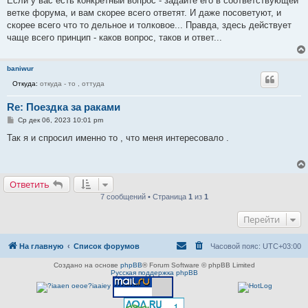
Если у вас есть конкретный вопрос - задайте его в соответствующей
щ
е
ветке форума, и вам скорее всего ответят. И даже посоветуют, и
н
скорее всего что то дельное и толковое... Правда, здесь действует
и
е
чаще всего принцип - каков вопрос, таков и ответ...
baniwur
Откуда:
откуда - то , оттуда
Re: Поездка за раками
С
Ср дек 06, 2023 10:01 pm
о
о
Так я и спросил именно то , что меня интересовало .
б
щ
е
н
и
Ответить
е
7 сообщений • Страница
1
из
1
Перейти
На главную
Список форумов
Часовой пояс:
UTC+03:00
Создано на основе
phpBB
® Forum Software © phpBB Limited
Русская поддержка phpBB