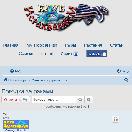
Главная
My Tropical Fish
Рыбы
Растения
Статьи
Ссылки
e-mail
Иврит
FAQ
Вход
П
На главную
Список форумов
о
Поездка за раками
и
Поиск
Расширенный поиск
Ответить
с
7 сообщений • Страница
1
из
1
к
Yan
Клуб
Откуда:
Бат Ям