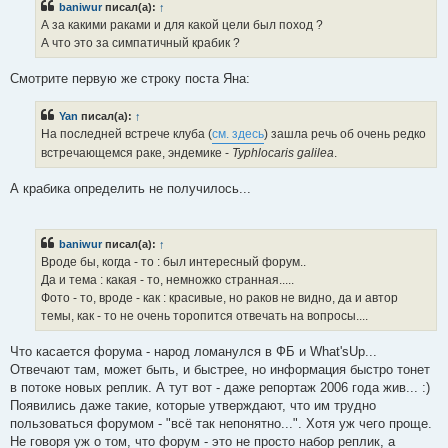
baniwur
писал(а):
↑
щ
е
А за какими раками и для какой цели был поход ?
н
А что это за симпатичный крабик ?
и
е
Смотрите первую же строку поста Яна:
Yan
писал(а):
↑
На последней встрече клуба (
см. здесь
) зашла речь об очень редко
встречающемся раке, эндемике -
Typhlocaris galilea
.
А крабика определить не получилось...
baniwur
писал(а):
↑
Вроде бы, когда - то : был интересный форум..
Да и тема : какая - то, немножко странная.....
Фото - то, вроде - как : красивые, но раков не видно, да и автор
темы, как - то не очень торопится отвечать на вопросы....
Что касается форума - народ ломанулся в ФБ и What'sUp...
Отвечают там, может быть, и быстрее, но информация быстро тонет
в потоке новых реплик. А тут вот - даже репортаж 2006 года жив... :)
Появились даже такие, которые утверждают, что им трудно
пользоваться форумом - "всё так непонятно...". Хотя уж чего проще.
Не говоря уж о том, что форум - это не просто набор реплик, а