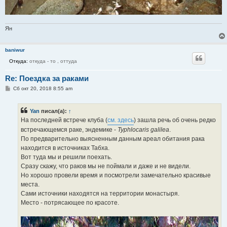
Ян
baniwur
Откуда:
откуда - то , оттуда
Re: Поездка за раками
С
Сб окт 20, 2018 8:55 am
о
о
б
Yan
писал(а):
↑
щ
е
На последней встрече клуба (
см. здесь
) зашла речь об очень редко
н
встречающемся раке, эндемике -
Typhlocaris galilea
.
и
е
По предварительно выясненным данным ареал обитания рака
находится в источниках Табха.
Вот туда мы и решили поехать.
Сразу скажу, что раков мы не поймали и даже и не видели.
Но хорошо провели время и посмотрели замечательно красивые
места.
Сами источники находятся на территории монастыря.
Место - потрясающее по красоте.