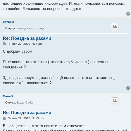
настоящее хранилище информации. И, если пользоваться поиском,
то вообще большинство вопросов отпадают...
baniwur
Откуда:
откуда - то , оттуда
Re: Поездка за раками
С
Пн ноя 27, 2023 7:34 am
о
о
С добрым утром !
б
щ
е
Я не понял - кто ответил ( то есть опубликовал ) последнее
н
сообщение ?
и
е
Здесь , на форуме ,, жизнь " ещё имеется : с кем - то можно ,,
связаться " - пообщаться ?
MariaS
Откуда:
Кфар-Саба
Re: Поездка за раками
С
Пн ноя 27, 2023 11:13 pm
о
о
Вы общаетесь - что то пишите. вам отвечают...
б