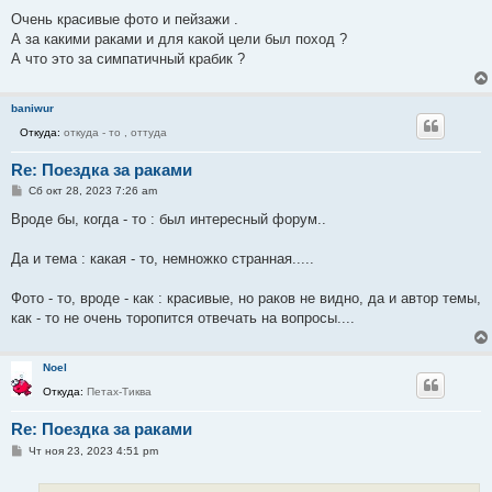
Очень красивые фото и пейзажи .
А за какими раками и для какой цели был поход ?
А что это за симпатичный крабик ?
baniwur
Откуда:
откуда - то , оттуда
Re: Поездка за раками
С
Сб окт 28, 2023 7:26 am
о
о
Вроде бы, когда - то : был интересный форум..
б
щ
е
Да и тема : какая - то, немножко странная.....
н
и
е
Фото - то, вроде - как : красивые, но раков не видно, да и автор темы,
как - то не очень торопится отвечать на вопросы....
Noel
Откуда:
Петах-Тиква
Re: Поездка за раками
С
Чт ноя 23, 2023 4:51 pm
о
о
б