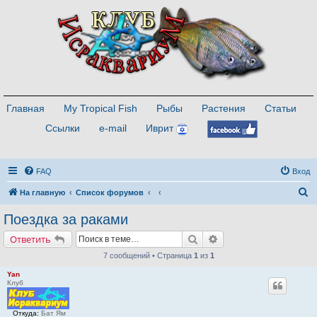
Главная
My Tropical Fish
Рыбы
Растения
Статьи
Ссылки
e-mail
Иврит
FAQ
Вход
П
На главную
Список форумов
о
Поездка за раками
и
Поиск
Расширенный поиск
Ответить
с
7 сообщений • Страница
1
из
1
к
Yan
Клуб
Откуда:
Бат Ям