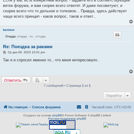
Если у вас есть конкретный вопрос - задайте его в соответствующей
щ
е
ветке форума, и вам скорее всего ответят. И даже посоветуют, и
н
скорее всего что то дельное и толковое... Правда, здесь действует
и
е
чаще всего принцип - каков вопрос, таков и ответ...
baniwur
Откуда:
откуда - то , оттуда
Re: Поездка за раками
С
Ср дек 06, 2023 10:01 pm
о
о
Так я и спросил именно то , что меня интересовало .
б
щ
е
н
и
Ответить
е
7 сообщений • Страница
1
из
1
Перейти
На главную
Список форумов
Часовой пояс:
UTC+03:00
Создано на основе
phpBB
® Forum Software © phpBB Limited
Русская поддержка phpBB