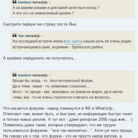
baniwur
писал(а):
↑
щ
е
А за какими раками и для какой цели был поход ?
н
А что это за симпатичный крабик ?
и
е
Смотрите первую же строку поста Яна:
Yan
писал(а):
↑
На последней встрече клуба (
см. здесь
) зашла речь об очень редко
встречающемся раке, эндемике -
Typhlocaris galilea
.
А крабика определить не получилось...
baniwur
писал(а):
↑
Вроде бы, когда - то : был интересный форум..
Да и тема : какая - то, немножко странная.....
Фото - то, вроде - как : красивые, но раков не видно, да и автор
темы, как - то не очень торопится отвечать на вопросы....
Что касается форума - народ ломанулся в ФБ и What'sUp...
Отвечают там, может быть, и быстрее, но информация быстро тонет
в потоке новых реплик. А тут вот - даже репортаж 2006 года жив... :)
Появились даже такие, которые утверждают, что им трудно
пользоваться форумом - "всё так непонятно...". Хотя уж чего проще.
Не говоря уж о том, что форум - это не просто набор реплик, а