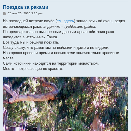
Поездка за раками
С
Сб ноя 25, 2006 3:10 pm
о
о
На последней встрече клуба (
см. здесь
) зашла речь об очень редко
б
встречающемся раке, эндемике -
Typhlocaris galilea
.
щ
е
По предварительно выясненным данным ареал обитания рака
н
находится в источниках Табха.
и
е
Вот туда мы и решили поехать.
Сразу скажу, что раков мы не поймали и даже и не видели.
Но хорошо провели время и посмотрели замечательно красивые
места.
Сами источники находятся на территории монастыря.
Место - потрясающее по красоте.