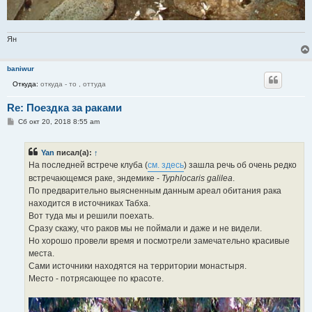
Ян
baniwur
Откуда:
откуда - то , оттуда
Re: Поездка за раками
С
Сб окт 20, 2018 8:55 am
о
о
б
Yan
писал(а):
↑
щ
е
На последней встрече клуба (
см. здесь
) зашла речь об очень редко
н
встречающемся раке, эндемике -
Typhlocaris galilea
.
и
е
По предварительно выясненным данным ареал обитания рака
находится в источниках Табха.
Вот туда мы и решили поехать.
Сразу скажу, что раков мы не поймали и даже и не видели.
Но хорошо провели время и посмотрели замечательно красивые
места.
Сами источники находятся на территории монастыря.
Место - потрясающее по красоте.