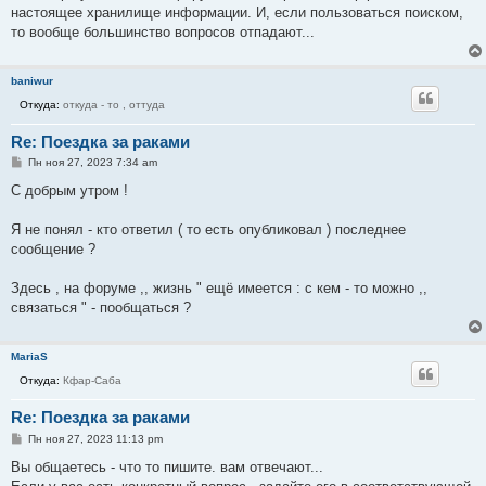
настоящее хранилище информации. И, если пользоваться поиском,
то вообще большинство вопросов отпадают...
baniwur
Откуда:
откуда - то , оттуда
Re: Поездка за раками
С
Пн ноя 27, 2023 7:34 am
о
о
С добрым утром !
б
щ
е
Я не понял - кто ответил ( то есть опубликовал ) последнее
н
сообщение ?
и
е
Здесь , на форуме ,, жизнь " ещё имеется : с кем - то можно ,,
связаться " - пообщаться ?
MariaS
Откуда:
Кфар-Саба
Re: Поездка за раками
С
Пн ноя 27, 2023 11:13 pm
о
о
Вы общаетесь - что то пишите. вам отвечают...
б