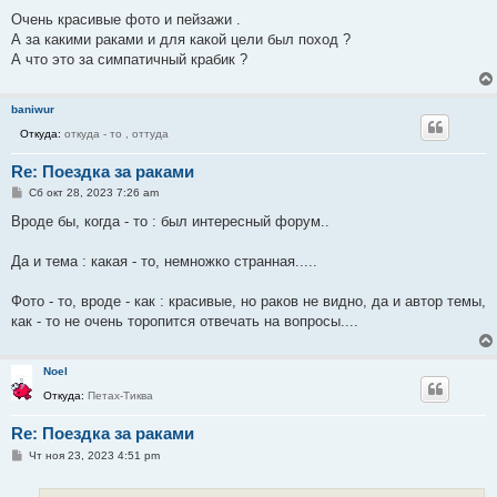
Очень красивые фото и пейзажи .
А за какими раками и для какой цели был поход ?
А что это за симпатичный крабик ?
baniwur
Откуда:
откуда - то , оттуда
Re: Поездка за раками
С
Сб окт 28, 2023 7:26 am
о
о
Вроде бы, когда - то : был интересный форум..
б
щ
е
Да и тема : какая - то, немножко странная.....
н
и
е
Фото - то, вроде - как : красивые, но раков не видно, да и автор темы,
как - то не очень торопится отвечать на вопросы....
Noel
Откуда:
Петах-Тиква
Re: Поездка за раками
С
Чт ноя 23, 2023 4:51 pm
о
о
б