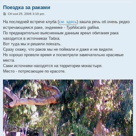
Поездка за раками
С
Сб ноя 25, 2006 3:10 pm
о
о
На последней встрече клуба (
см. здесь
) зашла речь об очень редко
б
встречающемся раке, эндемике -
Typhlocaris galilea
.
щ
е
По предварительно выясненным данным ареал обитания рака
н
находится в источниках Табха.
и
е
Вот туда мы и решили поехать.
Сразу скажу, что раков мы не поймали и даже и не видели.
Но хорошо провели время и посмотрели замечательно красивые
места.
Сами источники находятся на территории монастыря.
Место - потрясающее по красоте.