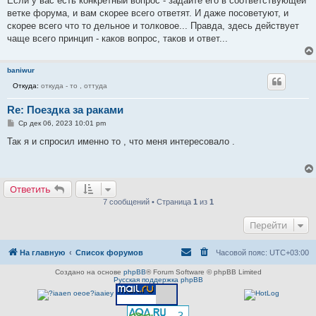
Если у вас есть конкретный вопрос - задайте его в соответствующей
щ
е
ветке форума, и вам скорее всего ответят. И даже посоветуют, и
н
скорее всего что то дельное и толковое... Правда, здесь действует
и
е
чаще всего принцип - каков вопрос, таков и ответ...
baniwur
Откуда:
откуда - то , оттуда
Re: Поездка за раками
С
Ср дек 06, 2023 10:01 pm
о
о
Так я и спросил именно то , что меня интересовало .
б
щ
е
н
и
Ответить
е
7 сообщений • Страница
1
из
1
Перейти
На главную
Список форумов
Часовой пояс:
UTC+03:00
Создано на основе
phpBB
® Forum Software © phpBB Limited
Русская поддержка phpBB