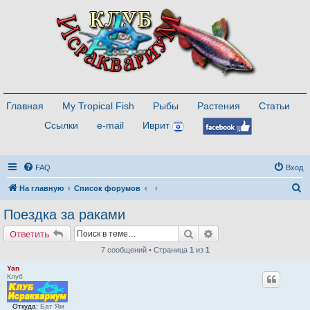
Главная
My Tropical Fish
Рыбы
Растения
Статьи
Ссылки
e-mail
Иврит
FAQ
Вход
П
На главную
Список форумов
о
Поездка за раками
и
Поиск
Расширенный поиск
Ответить
с
7 сообщений • Страница
1
из
1
к
Yan
Клуб
Откуда:
Бат Ям