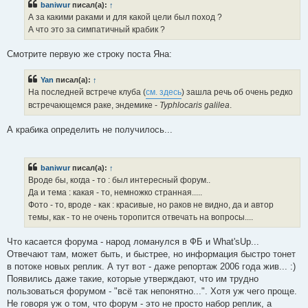
baniwur
писал(а):
↑
щ
е
А за какими раками и для какой цели был поход ?
н
А что это за симпатичный крабик ?
и
е
Смотрите первую же строку поста Яна:
Yan
писал(а):
↑
На последней встрече клуба (
см. здесь
) зашла речь об очень редко
встречающемся раке, эндемике -
Typhlocaris galilea
.
А крабика определить не получилось...
baniwur
писал(а):
↑
Вроде бы, когда - то : был интересный форум..
Да и тема : какая - то, немножко странная.....
Фото - то, вроде - как : красивые, но раков не видно, да и автор
темы, как - то не очень торопится отвечать на вопросы....
Что касается форума - народ ломанулся в ФБ и What'sUp...
Отвечают там, может быть, и быстрее, но информация быстро тонет
в потоке новых реплик. А тут вот - даже репортаж 2006 года жив... :)
Появились даже такие, которые утверждают, что им трудно
пользоваться форумом - "всё так непонятно...". Хотя уж чего проще.
Не говоря уж о том, что форум - это не просто набор реплик, а