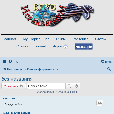
Главная
My Tropical Fish
Рыбы
Растения
Статьи
Ссылки
e-mail
Иврит
FAQ
Вход
П
На главную
Список форумов
о
без названия
и
Поиск
Расширенный поиск
Ответить
с
2 сообщения • Страница
1
из
1
к
Натан120
Откуда:
хайфа
без названия