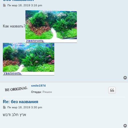
С
Пн мар 18, 2019 3:16 pm
о
о
б
щ
е
Как назвать?
н
и
е
smile1974
Откуда:
Ришон
Re: без названия
С
Пн мар 18, 2019 3:30 pm
о
о
ארץ חלב ודבש
б
щ
е
н