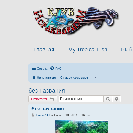
Главная
My Tropical Fish
Рыб
Ссылки
FAQ
На главную
Список форумов
без названия
Поиск
Расшир
Ответить
без названия
С
Натан120
»
Пн мар 18, 2019 3:16 pm
о
о
б
щ
е