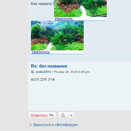
Как назвать?
н
и
е
Re: без названия
С
smile1974
»
Пн мар 18, 2019 3:30 pm
о
о
ארץ חלב ודבש
б
щ
е
н
и
е
Ответить
Вернуться в «Фотофорум»