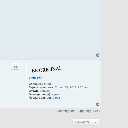
В
е
р
н
у
т
smile1974
ь
с
Сообщения:
366
я
Зарегистрирован:
Ср авг 15, 2012 9:26 am
к
Откуда:
Ришон
Благодарил (а):
9 раз
н
Поблагодарили:
9 раз
а
ч
В
а
е
л
2 сообщения • Страница
1
из
1
р
у
н
у
Перейти
т