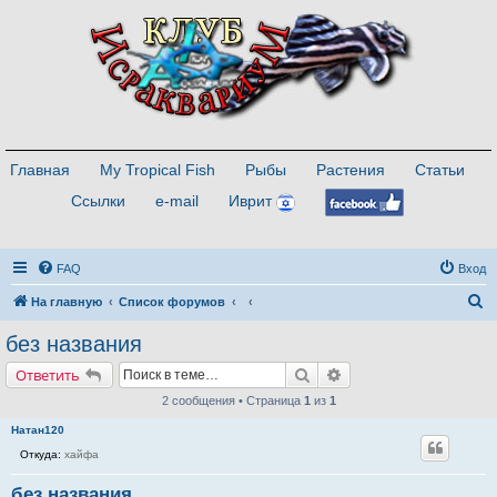
Главная
My Tropical Fish
Рыбы
Растения
Статьи
Ссылки
e-mail
Иврит
FAQ
Вход
П
На главную
Список форумов
о
без названия
и
Поиск
Расширенный поиск
Ответить
с
2 сообщения • Страница
1
из
1
к
Натан120
Откуда:
хайфа
без названия