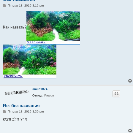
С
Пн мар 18, 2019 3:16 pm
о
о
б
щ
е
Как назвать?
н
и
е
smile1974
Откуда:
Ришон
Re: без названия
С
Пн мар 18, 2019 3:30 pm
о
о
ארץ חלב ודבש
б
щ
е
н