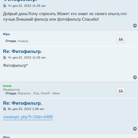
С
Чт дек 22, 2022 11:28 am
о
о
Добрый день!Хочу спросить.Может кто знает из своего опыта,что
б
лучше.Внешний фильтр или фотофильтр.Спасибо!
щ
е
н
и
Юра
е
Откуда:
Ашдод
Re: Фитофильтр.
С
Чт дек 22, 2022 11:29 am
о
о
Фитофильтр*
б
щ
е
н
и
kosta
е
Модератор
Откуда:
Израиль , Лод ,Ганей - Авив
Re: Фитофильтр.
С
Вс дек 25, 2022 1:08 am
о
о
viewtopic.php?f=10&t=6489
б
щ
е
н
и
Юра