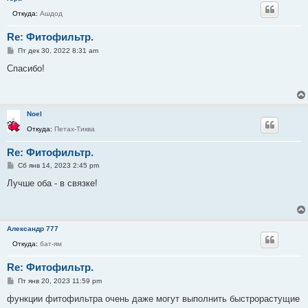
е
Откуда:
Ашдод
Re: Фитофильтр.
С
Пт дек 30, 2022 8:31 am
о
о
Спасибо!
б
щ
е
н
и
Noel
е
Откуда:
Петах-Тиква
Re: Фитофильтр.
С
Сб янв 14, 2023 2:45 pm
о
о
Лучше оба - в связке!
б
щ
е
н
и
Александр 777
е
Откуда:
бат-ям
Re: Фитофильтр.
С
Пт янв 20, 2023 11:59 pm
о
о
функции фитофильтра очень даже могут выполнить быстрорастущие
б