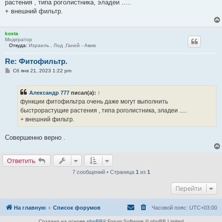
растения , типа роголистника, эладеи .....
щ
е
+ внешний фильтр.
н
и
е
kosta
Модератор
Откуда:
Израиль , Лод ,Ганей - Авив
Re: Фитофильтр.
С
Сб янв 21, 2023 1:22 pm
о
о
б
Александр 777
писал(а):
↑
щ
е
функции фитофильтра очень даже могут выполнить
н
быстрорастущие растения , типа роголистника, эладеи .....
и
е
+ внешний фильтр.
Совершенно верно .
Ответить
7 сообщений • Страница
1
из
1
Перейти
На главную
Список форумов
Часовой пояс:
UTC+03:00
Создано на основе
phpBB
® Forum Software © phpBB Limited