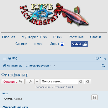
Главная
My Tropical Fish
Рыбы
Растения
Статьи
Ссылки
e-mail
Иврит
FAQ
Вход
П
На главную
Список форумов
о
Фитофильтр.
и
Поиск
Расширенн
Ответить
с
7 сообщений • Страница
1
из
1
к
Юра
Откуда:
Ашдод
Фитофильтр.