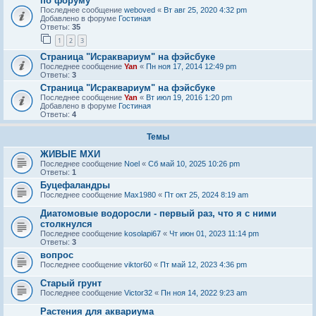
по форуму
Последнее сообщение
weboved
«
Вт авг 25, 2020 4:32 pm
Добавлено в форуме
Гостиная
Ответы:
35
1
2
3
Страница "Исраквариум" на фэйсбуке
Последнее сообщение
Yan
«
Пн ноя 17, 2014 12:49 pm
Ответы:
3
Страница "Исраквариум" на фэйсбуке
Последнее сообщение
Yan
«
Вт июл 19, 2016 1:20 pm
Добавлено в форуме
Гостиная
Ответы:
4
Темы
ЖИВЫЕ МХИ
Последнее сообщение
Noel
«
Сб май 10, 2025 10:26 pm
Ответы:
1
Буцефаландры
Последнее сообщение
Max1980
«
Пт окт 25, 2024 8:19 am
Диатомовые водоросли - первый раз, что я с ними
столкнулся
Последнее сообщение
kosolapi67
«
Чт июн 01, 2023 11:14 pm
Ответы:
3
вопрос
Последнее сообщение
viktor60
«
Пт май 12, 2023 4:36 pm
Старый грунт
Последнее сообщение
Victor32
«
Пн ноя 14, 2022 9:23 am
Растения для аквариума