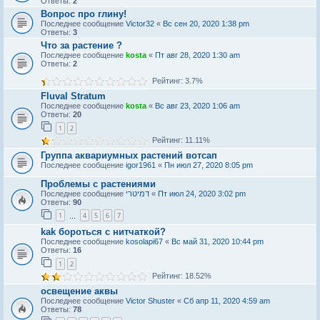
Ответы:
2
Вопрос про глину!
Последнее сообщение
Victor32
«
Вс сен 20, 2020 1:38 pm
Ответы:
3
Что за растение ?
Последнее сообщение
kosta
«
Пт авг 28, 2020 1:30 am
Ответы:
2
Рейтинг: 3.7%
Fluval Stratum
Последнее сообщение
kosta
«
Вс авг 23, 2020 1:06 am
Ответы:
20
1
2
Рейтинг: 11.11%
Группа аквариумных растений вотсап
Последнее сообщение
igor1961
«
Пн июл 27, 2020 8:05 pm
Проблемы с растениями
Последнее сообщение
דמיטרי
«
Пт июл 24, 2020 3:02 pm
Ответы:
90
1
4
5
6
7
…
kak бороться с нитчаткой?
Последнее сообщение
kosolapi67
«
Вс май 31, 2020 10:44 pm
Ответы:
16
1
2
Рейтинг: 18.52%
освещение аквы
Последнее сообщение
Victor Shuster
«
Сб апр 11, 2020 4:59 am
Ответы:
78