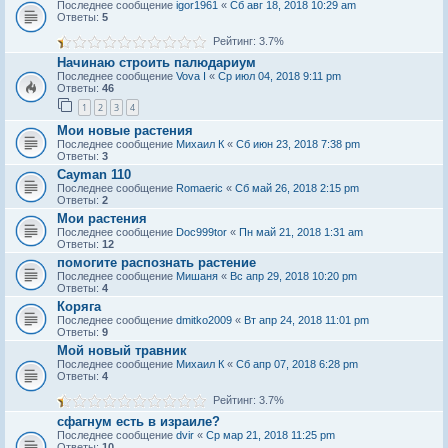
Последнее сообщение
igor1961
«
Сб авг 18, 2018 10:29 am
Ответы:
5
Рейтинг: 3.7%
Начинаю строить палюдариум
Последнее сообщение
Vova I
«
Ср июл 04, 2018 9:11 pm
Ответы:
46
1
2
3
4
Мои новые растения
Последнее сообщение
Михаил К
«
Сб июн 23, 2018 7:38 pm
Ответы:
3
Cayman 110
Последнее сообщение
Romaeric
«
Сб май 26, 2018 2:15 pm
Ответы:
2
Мои растения
Последнее сообщение
Doc999tor
«
Пн май 21, 2018 1:31 am
Ответы:
12
помогите распознать растение
Последнее сообщение
Мишаня
«
Вс апр 29, 2018 10:20 pm
Ответы:
4
Коряга
Последнее сообщение
dmitko2009
«
Вт апр 24, 2018 11:01 pm
Ответы:
9
Мой новый травник
Последнее сообщение
Михаил К
«
Сб апр 07, 2018 6:28 pm
Ответы:
4
Рейтинг: 3.7%
сфагнум есть в израиле?
Последнее сообщение
dvir
«
Ср мар 21, 2018 11:25 pm
Ответы:
10