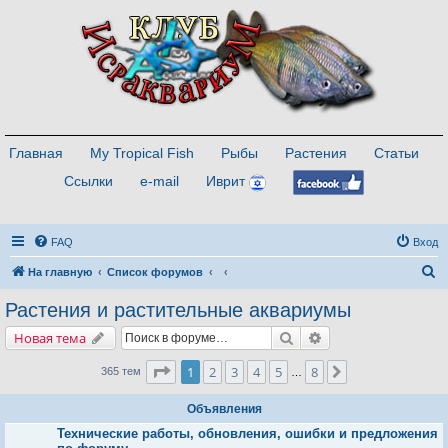
Главная
My Tropical Fish
Рыбы
Растения
Статьи
Ссылки
e-mail
Иврит
FAQ
Вход
П
На главную
Список форумов
о
Растения и растительные аквариумы
и
Поиск
Расширенный поис
Новая тема
с
к
Страница
1
из
8
1
2
3
4
5
8
След.
365 тем
…
Объявления
Технические работы, обновления, ошибки и предложения