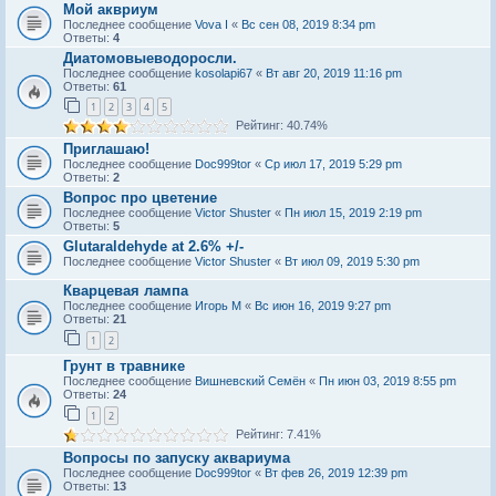
Мой аквриум
Последнее сообщение
Vova I
«
Вс сен 08, 2019 8:34 pm
Ответы:
4
Диатомовыeводоросли.
Последнее сообщение
kosolapi67
«
Вт авг 20, 2019 11:16 pm
Ответы:
61
1
2
3
4
5
Рейтинг: 40.74%
Приглашаю!
Последнее сообщение
Doc999tor
«
Ср июл 17, 2019 5:29 pm
Ответы:
2
Вопрос про цветение
Последнее сообщение
Victor Shuster
«
Пн июл 15, 2019 2:19 pm
Ответы:
5
Glutaraldehyde at 2.6% +/-
Последнее сообщение
Victor Shuster
«
Вт июл 09, 2019 5:30 pm
Кварцевая лампа
Последнее сообщение
Игорь М
«
Вс июн 16, 2019 9:27 pm
Ответы:
21
1
2
Грунт в травнике
Последнее сообщение
Вишневский Семён
«
Пн июн 03, 2019 8:55 pm
Ответы:
24
1
2
Рейтинг: 7.41%
Вопросы по запуску аквариума
Последнее сообщение
Doc999tor
«
Вт фев 26, 2019 12:39 pm
Ответы:
13