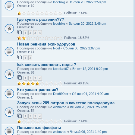
Последнее сообщение
leochikg
«
Вс фев 20, 2022 3:50 pm
Ответы:
10
Рейтинг: 7.41%
Где купить растения???
Последнее сообщение
leochikg
«
Вс фев 20, 2022 3:46 pm
Ответы:
45
1
2
3
4
Рейтинг: 18.52%
Новая ревизия эхинодорусов
Последнее сообщение
Noel
«
Сб янв 08, 2022 2:07 pm
Ответы:
17
1
2
kak снизить жeсткость воды ?
Последнее сообщение
kosolapi67
«
Вт окт 12, 2021 9:22 pm
Ответы:
53
1
2
3
4
Рейтинг: 48.15%
Кто узнает растение?
Последнее сообщение
Doc999tor
«
Сб сен 04, 2021 4:00 am
Ответы:
1
Запуск аквы 289 литров в качестве полюдариума
Последнее сообщение
weboved
«
Вс июн 20, 2021 7:53 am
Ответы:
54
1
2
3
4
Рейтинг: 7.41%
Повышеные фосфаты
Последнее сообщение
weboved
«
Чт май 06, 2021 1:49 pm