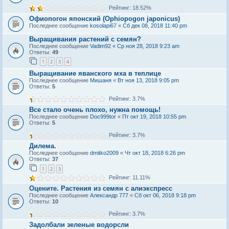
Рейтинг: 18.52%
Офиопогон японский (Ophiopogon japonicus)
Последнее сообщение
kosolapi67
«
Сб дек 08, 2018 11:40 pm
Выращивания растений с семян?
Последнее сообщение
Vadim92
«
Ср ноя 28, 2018 9:23 am
Ответы:
49
1
2
3
4
Выращивание яванского мха в теплице
Последнее сообщение
Мишаня
«
Вт ноя 13, 2018 9:05 pm
Ответы:
5
Рейтинг: 3.7%
Все стало очень плохо, нужна помощь!
Последнее сообщение
Doc999tor
«
Пт окт 19, 2018 10:55 pm
Ответы:
5
Рейтинг: 3.7%
Дилема.
Последнее сообщение
dmitko2009
«
Чт окт 18, 2018 6:26 pm
Ответы:
37
1
2
3
Рейтинг: 11.11%
Оцените. Растения из семян с алиэкспресс
Последнее сообщение
Александр 777
«
Сб окт 06, 2018 9:18 pm
Ответы:
10
Рейтинг: 3.7%
Задолбали зеленые водорсли