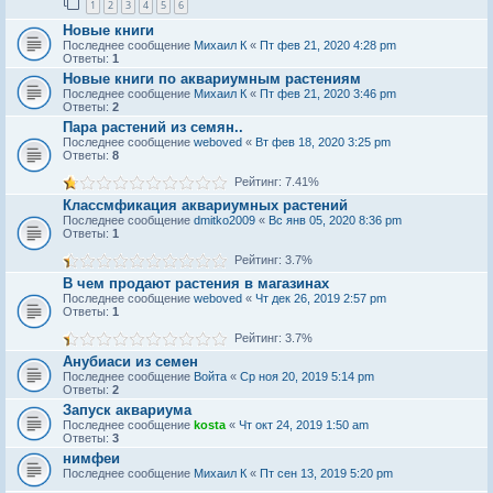
1
2
3
4
5
6
Новые книги
Последнее сообщение
Михаил К
«
Пт фев 21, 2020 4:28 pm
Ответы:
1
Новые книги по аквариумным растениям
Последнее сообщение
Михаил К
«
Пт фев 21, 2020 3:46 pm
Ответы:
2
Пара растений из семян..
Последнее сообщение
weboved
«
Вт фев 18, 2020 3:25 pm
Ответы:
8
Рейтинг: 7.41%
Классмфикация аквариумных растений
Последнее сообщение
dmitko2009
«
Вс янв 05, 2020 8:36 pm
Ответы:
1
Рейтинг: 3.7%
В чем продают растения в магазинах
Последнее сообщение
weboved
«
Чт дек 26, 2019 2:57 pm
Ответы:
1
Рейтинг: 3.7%
Анубиаси из семен
Последнее сообщение
Войта
«
Ср ноя 20, 2019 5:14 pm
Ответы:
2
Запуск аквариума
Последнее сообщение
kosta
«
Чт окт 24, 2019 1:50 am
Ответы:
3
нимфеи
Последнее сообщение
Михаил К
«
Пт сен 13, 2019 5:20 pm