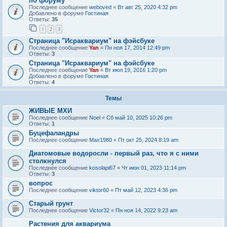
по форуму
Последнее сообщение
weboved
«
Вт авг 25, 2020 4:32 pm
Добавлено в форуме
Гостиная
Ответы:
35
1
2
3
Страница "Исраквариум" на фэйсбуке
Последнее сообщение
Yan
«
Пн ноя 17, 2014 12:49 pm
Ответы:
3
Страница "Исраквариум" на фэйсбуке
Последнее сообщение
Yan
«
Вт июл 19, 2016 1:20 pm
Добавлено в форуме
Гостиная
Ответы:
4
Темы
ЖИВЫЕ МХИ
Последнее сообщение
Noel
«
Сб май 10, 2025 10:26 pm
Ответы:
1
Буцефаландры
Последнее сообщение
Max1980
«
Пт окт 25, 2024 8:19 am
Диатомовые водоросли - первый раз, что я с ними
столкнулся
Последнее сообщение
kosolapi67
«
Чт июн 01, 2023 11:14 pm
Ответы:
3
вопрос
Последнее сообщение
viktor60
«
Пт май 12, 2023 4:36 pm
Старый грунт
Последнее сообщение
Victor32
«
Пн ноя 14, 2022 9:23 am
Растения для аквариума