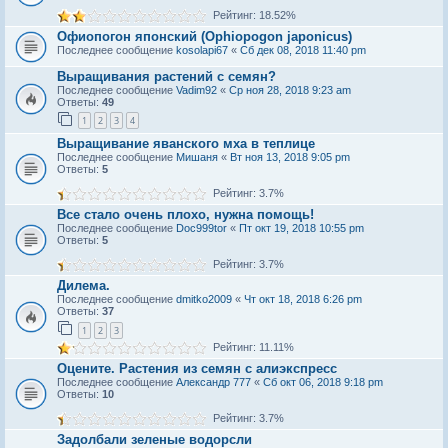
Рейтинг: 18.52%
Офиопогон японский (Ophiopogon japonicus)
Последнее сообщение
kosolapi67
«
Сб дек 08, 2018 11:40 pm
Выращивания растений с семян?
Последнее сообщение
Vadim92
«
Ср ноя 28, 2018 9:23 am
Ответы:
49
1
2
3
4
Выращивание яванского мха в теплице
Последнее сообщение
Мишаня
«
Вт ноя 13, 2018 9:05 pm
Ответы:
5
Рейтинг: 3.7%
Все стало очень плохо, нужна помощь!
Последнее сообщение
Doc999tor
«
Пт окт 19, 2018 10:55 pm
Ответы:
5
Рейтинг: 3.7%
Дилема.
Последнее сообщение
dmitko2009
«
Чт окт 18, 2018 6:26 pm
Ответы:
37
1
2
3
Рейтинг: 11.11%
Оцените. Растения из семян с алиэкспресс
Последнее сообщение
Александр 777
«
Сб окт 06, 2018 9:18 pm
Ответы:
10
Рейтинг: 3.7%
Задолбали зеленые водорсли