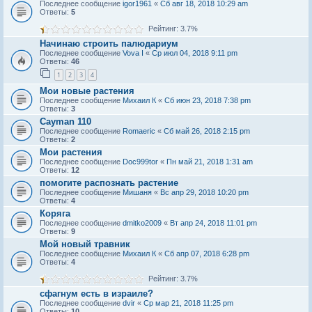
Последнее сообщение
igor1961
«
Сб авг 18, 2018 10:29 am
Ответы:
5
Рейтинг: 3.7%
Начинаю строить палюдариум
Последнее сообщение
Vova I
«
Ср июл 04, 2018 9:11 pm
Ответы:
46
1
2
3
4
Мои новые растения
Последнее сообщение
Михаил К
«
Сб июн 23, 2018 7:38 pm
Ответы:
3
Cayman 110
Последнее сообщение
Romaeric
«
Сб май 26, 2018 2:15 pm
Ответы:
2
Мои растения
Последнее сообщение
Doc999tor
«
Пн май 21, 2018 1:31 am
Ответы:
12
помогите распознать растение
Последнее сообщение
Мишаня
«
Вс апр 29, 2018 10:20 pm
Ответы:
4
Коряга
Последнее сообщение
dmitko2009
«
Вт апр 24, 2018 11:01 pm
Ответы:
9
Мой новый травник
Последнее сообщение
Михаил К
«
Сб апр 07, 2018 6:28 pm
Ответы:
4
Рейтинг: 3.7%
сфагнум есть в израиле?
Последнее сообщение
dvir
«
Ср мар 21, 2018 11:25 pm
Ответы:
10