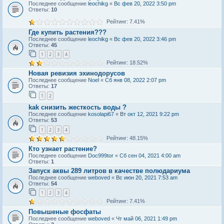
Последнее сообщение
leochikg
«
Вс фев 20, 2022 3:50 pm
Ответы:
10
Рейтинг: 7.41%
Где купить растения???
Последнее сообщение
leochikg
«
Вс фев 20, 2022 3:46 pm
Ответы:
45
1
2
3
4
Рейтинг: 18.52%
Новая ревизия эхинодорусов
Последнее сообщение
Noel
«
Сб янв 08, 2022 2:07 pm
Ответы:
17
1
2
kak снизить жeсткость воды ?
Последнее сообщение
kosolapi67
«
Вт окт 12, 2021 9:22 pm
Ответы:
53
1
2
3
4
Рейтинг: 48.15%
Кто узнает растение?
Последнее сообщение
Doc999tor
«
Сб сен 04, 2021 4:00 am
Ответы:
1
Запуск аквы 289 литров в качестве полюдариума
Последнее сообщение
weboved
«
Вс июн 20, 2021 7:53 am
Ответы:
54
1
2
3
4
Рейтинг: 7.41%
Повышеные фосфаты
Последнее сообщение
weboved
«
Чт май 06, 2021 1:49 pm