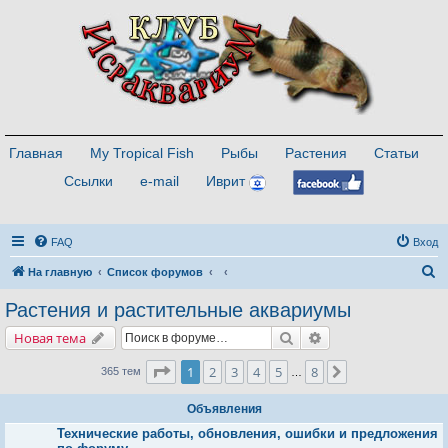
Главная
My Tropical Fish
Рыбы
Растения
Статьи
Ссылки
e-mail
Иврит
FAQ
Вход
П
На главную
Список форумов
о
Растения и растительные аквариумы
и
Поиск
Расширенный поис
Новая тема
с
к
Страница
1
из
8
1
2
3
4
5
8
След.
365 тем
…
Объявления
Технические работы, обновления, ошибки и предложения