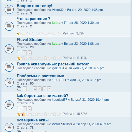
Ответы:
2
Вопрос про глину!
Последнее сообщение
Victor32
«
Вс сен 20, 2020 1:38 pm
Ответы:
3
Что за растение ?
Последнее сообщение
kosta
«
Пт авг 28, 2020 1:30 am
Ответы:
2
Рейтинг: 3.7%
Fluval Stratum
Последнее сообщение
kosta
«
Вс авг 23, 2020 1:06 am
Ответы:
20
1
2
Рейтинг: 11.11%
Группа аквариумных растений вотсап
Последнее сообщение
igor1961
«
Пн июл 27, 2020 8:05 pm
Проблемы с растениями
Последнее сообщение
דמיטרי
«
Пт июл 24, 2020 3:02 pm
Ответы:
90
1
4
5
6
7
…
kak бороться с нитчаткой?
Последнее сообщение
kosolapi67
«
Вс май 31, 2020 10:44 pm
Ответы:
16
1
2
Рейтинг: 18.52%
освещение аквы
Последнее сообщение
Victor Shuster
«
Сб апр 11, 2020 4:59 am
Ответы:
78