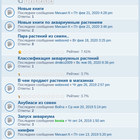
1
2
3
4
5
6
Новые книги
Последнее сообщение
Михаил К
«
Пт фев 21, 2020 4:28 pm
Ответы:
1
Новые книги по аквариумным растениям
Последнее сообщение
Михаил К
«
Пт фев 21, 2020 3:46 pm
Ответы:
2
Пара растений из семян..
Последнее сообщение
weboved
«
Вт фев 18, 2020 3:25 pm
Ответы:
8
Рейтинг: 7.41%
Классмфикация аквариумных растений
Последнее сообщение
dmitko2009
«
Вс янв 05, 2020 8:36 pm
Ответы:
1
Рейтинг: 3.7%
В чем продают растения в магазинах
Последнее сообщение
weboved
«
Чт дек 26, 2019 2:57 pm
Ответы:
1
Рейтинг: 3.7%
Анубиаси из семен
Последнее сообщение
Войта
«
Ср ноя 20, 2019 5:14 pm
Ответы:
2
Запуск аквариума
Последнее сообщение
kosta
«
Чт окт 24, 2019 1:50 am
Ответы:
3
нимфеи
Последнее сообщение
Михаил К
«
Пт сен 13, 2019 5:20 pm