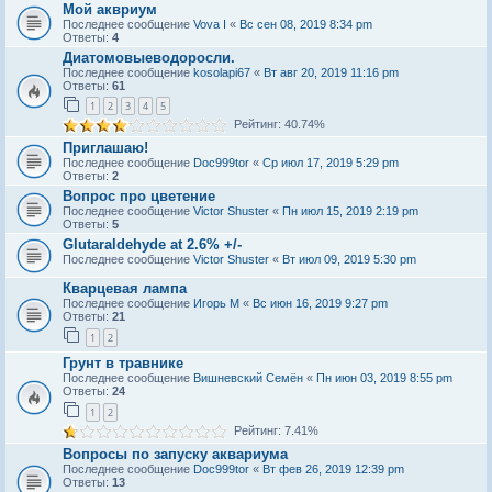
Мой аквриум
Последнее сообщение
Vova I
«
Вс сен 08, 2019 8:34 pm
Ответы:
4
Диатомовыeводоросли.
Последнее сообщение
kosolapi67
«
Вт авг 20, 2019 11:16 pm
Ответы:
61
1
2
3
4
5
Рейтинг: 40.74%
Приглашаю!
Последнее сообщение
Doc999tor
«
Ср июл 17, 2019 5:29 pm
Ответы:
2
Вопрос про цветение
Последнее сообщение
Victor Shuster
«
Пн июл 15, 2019 2:19 pm
Ответы:
5
Glutaraldehyde at 2.6% +/-
Последнее сообщение
Victor Shuster
«
Вт июл 09, 2019 5:30 pm
Кварцевая лампа
Последнее сообщение
Игорь М
«
Вс июн 16, 2019 9:27 pm
Ответы:
21
1
2
Грунт в травнике
Последнее сообщение
Вишневский Семён
«
Пн июн 03, 2019 8:55 pm
Ответы:
24
1
2
Рейтинг: 7.41%
Вопросы по запуску аквариума
Последнее сообщение
Doc999tor
«
Вт фев 26, 2019 12:39 pm
Ответы:
13