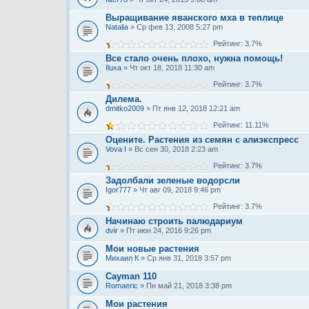
Выращивание яванского мха в теплице
Natalia
» Ср фев 13, 2008 5:27 pm
Рейтинг: 3.7%
Все стало очень плохо, нужна помощь!
Iluxa
» Чт окт 18, 2018 11:30 am
Рейтинг: 3.7%
Дилема.
dmitko2009
» Пт янв 12, 2018 12:21 am
Рейтинг: 11.11%
Оцените. Растения из семян с алиэкспресс
Vova I
» Вс сен 30, 2018 2:23 am
Рейтинг: 3.7%
Задолбали зеленые водорсли
Igor777
» Чт авг 09, 2018 9:46 pm
Рейтинг: 3.7%
Начинаю строить палюдариум
dvir
» Пт июн 24, 2016 9:26 pm
Мои новые растения
Михаил К
» Ср янв 31, 2018 3:57 pm
Cayman 110
Romaeric
» Пн май 21, 2018 3:38 pm
Мои растения