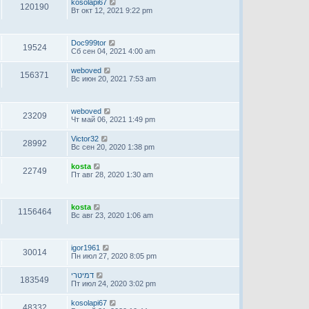
kosolapi67
120190
Вт окт 12, 2021 9:22 pm
Doc999tor
19524
Сб сен 04, 2021 4:00 am
weboved
156371
Вс июн 20, 2021 7:53 am
weboved
23209
Чт май 06, 2021 1:49 pm
Victor32
28992
Вс сен 20, 2020 1:38 pm
kosta
22749
Пт авг 28, 2020 1:30 am
kosta
1156464
Вс авг 23, 2020 1:06 am
igor1961
30014
Пн июл 27, 2020 8:05 pm
דמיטרי
183549
Пт июл 24, 2020 3:02 pm
kosolapi67
48332