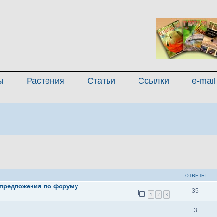
ы
Растения
Статьи
Ссылки
e-mail
иренный поиск
ОТВЕТЫ
 предложения по форуму
35
1
2
3
3