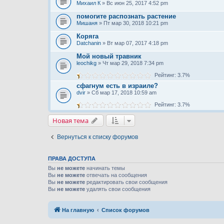
Михаил К
» Вс июн 25, 2017 4:52 pm
помогите распознать растение
Мишаня
» Пт мар 30, 2018 10:21 pm
Коряга
Datchanin
» Вт мар 07, 2017 4:18 pm
Мой новый травник
leochikg
» Чт мар 29, 2018 7:34 pm
Рейтинг: 3.7%
сфагнум есть в израиле?
dvir
» Сб мар 17, 2018 10:59 am
Рейтинг: 3.7%
Новая тема
Вернуться к списку форумов
ПРАВА ДОСТУПА
Вы
не можете
начинать темы
Вы
не можете
отвечать на сообщения
Вы
не можете
редактировать свои сообщения
Вы
не можете
удалять свои сообщения
На главную
Список форумов