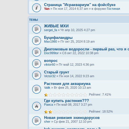
Страница "Исраквариум" на фэйсбуке
Yan
» Пн ноя 17, 2014 6:37 am » в форуме
Гостиная
ТЕМЫ
ЖИВЫЕ МХИ
sergei_fa
» Чт апр 10, 2025 4:27 pm
Буцефаландры
Max1980
» Пт окт 25, 2024 8:19 am
Диатомовые водоросли - первый раз, что я 
Doc999tor
» Сб окт 22, 2022 10:38 pm
вопрос
viktor60
» Пт май 12, 2023 4:36 pm
Старый грунт
Victor32
» Пн ноя 14, 2022 9:23 am
Растения для аквариума
Valik
» Вт фев 25, 2020 10:13 am
Рейтинг: 7.41%
Где купить растения???
Раиса
» Пн май 08, 2017 3:27 pm
Рейтинг: 18.52%
Новая ревизия эхинодорусов
sher
» Ср фев 21, 2007 12:10 pm