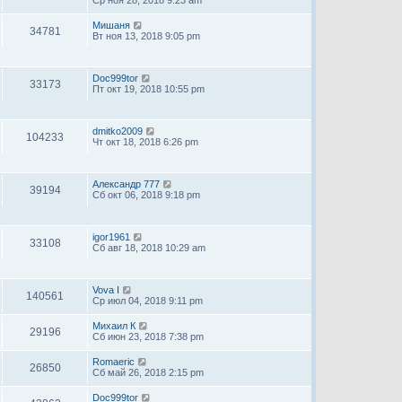
Ср ноя 28, 2018 9:23 am
Мишаня
34781
Вт ноя 13, 2018 9:05 pm
Doc999tor
33173
Пт окт 19, 2018 10:55 pm
dmitko2009
104233
Чт окт 18, 2018 6:26 pm
Александр 777
39194
Сб окт 06, 2018 9:18 pm
igor1961
33108
Сб авг 18, 2018 10:29 am
Vova I
140561
Ср июл 04, 2018 9:11 pm
Михаил К
29196
Сб июн 23, 2018 7:38 pm
Romaeric
26850
Сб май 26, 2018 2:15 pm
Doc999tor