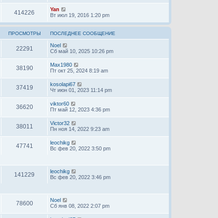
Yan
414226
Вт июл 19, 2016 1:20 pm
ПРОСМОТРЫ
ПОСЛЕДНЕЕ СООБЩЕНИЕ
Noel
22291
Сб май 10, 2025 10:26 pm
Max1980
38190
Пт окт 25, 2024 8:19 am
kosolapi67
37419
Чт июн 01, 2023 11:14 pm
viktor60
36620
Пт май 12, 2023 4:36 pm
Victor32
38011
Пн ноя 14, 2022 9:23 am
leochikg
47741
Вс фев 20, 2022 3:50 pm
leochikg
141229
Вс фев 20, 2022 3:46 pm
Noel
78600
Сб янв 08, 2022 2:07 pm