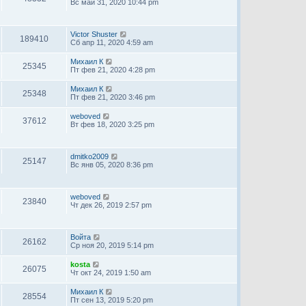
Вс май 31, 2020 10:44 pm
Victor Shuster
189410
Сб апр 11, 2020 4:59 am
Михаил К
25345
Пт фев 21, 2020 4:28 pm
Михаил К
25348
Пт фев 21, 2020 3:46 pm
weboved
37612
Вт фев 18, 2020 3:25 pm
dmitko2009
25147
Вс янв 05, 2020 8:36 pm
weboved
23840
Чт дек 26, 2019 2:57 pm
Войта
26162
Ср ноя 20, 2019 5:14 pm
kosta
26075
Чт окт 24, 2019 1:50 am
Михаил К
28554
Пт сен 13, 2019 5:20 pm