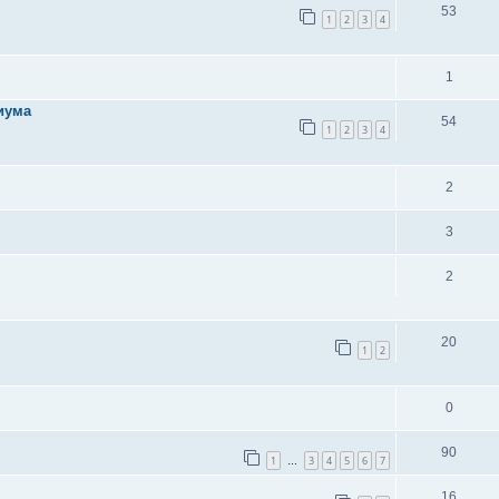
53
1
2
3
4
1
иума
54
1
2
3
4
2
3
2
20
1
2
0
90
1
3
4
5
6
7
…
16