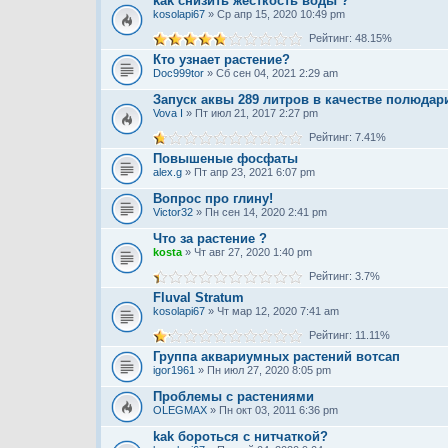
kak снизить жeсткость воды ?
kosolapi67
» Ср апр 15, 2020 10:49 pm
Рейтинг: 48.15%
Кто узнает растение?
Doc999tor
» Сб сен 04, 2021 2:29 am
Запуск аквы 289 литров в качестве полюдар
Vova I
» Пт июл 21, 2017 2:27 pm
Рейтинг: 7.41%
Повышеные фосфаты
alex.g
» Пт апр 23, 2021 6:07 pm
Вопрос про глину!
Victor32
» Пн сен 14, 2020 2:41 pm
Что за растение ?
kosta
» Чт авг 27, 2020 1:40 pm
Рейтинг: 3.7%
Fluval Stratum
kosolapi67
» Чт мар 12, 2020 7:41 am
Рейтинг: 11.11%
Группа аквариумных растений вотсап
igor1961
» Пн июл 27, 2020 8:05 pm
Проблемы с растениями
OLEGMAX
» Пн окт 03, 2011 6:36 pm
kak бороться с нитчаткой?