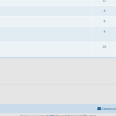
12
4
9
4
10
Связаться
Создано на основе
phpBB
® Forum Software © phpBB Limited