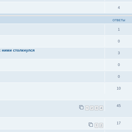
4
ОТВЕТЫ
1
0
с ними столкнулся
3
0
0
10
45
1
2
3
4
17
1
2