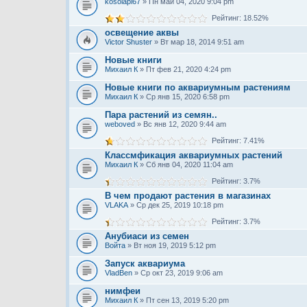
kosolapi67
» Пн май 04, 2020 9:04 pm
Рейтинг: 18.52%
освещение аквы
Victor Shuster
» Вт мар 18, 2014 9:51 am
Новые книги
Михаил К
» Пт фев 21, 2020 4:24 pm
Новые книги по аквариумным растениям
Михаил К
» Ср янв 15, 2020 6:58 pm
Пара растений из семян..
weboved
» Вс янв 12, 2020 9:44 am
Рейтинг: 7.41%
Классмфикация аквариумных растений
Михаил К
» Сб янв 04, 2020 11:04 am
Рейтинг: 3.7%
В чем продают растения в магазинах
VLAKA
» Ср дек 25, 2019 10:18 pm
Рейтинг: 3.7%
Анубиаси из семен
Войта
» Вт ноя 19, 2019 5:12 pm
Запуск аквариума
VladBen
» Ср окт 23, 2019 9:06 am
нимфеи
Михаил К
» Пт сен 13, 2019 5:20 pm