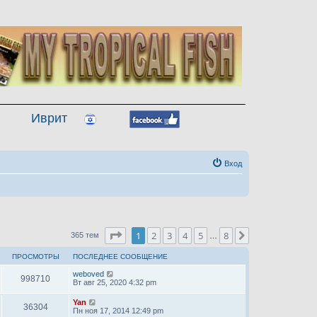
Иврит
Вход
Страница
1
из
8
1
2
3
4
5
8
След.
365 тем
…
ПРОСМОТРЫ
ПОСЛЕДНЕЕ СООБЩЕНИЕ
weboved
998710
Вт авг 25, 2020 4:32 pm
Yan
36304
Пн ноя 17, 2014 12:49 pm