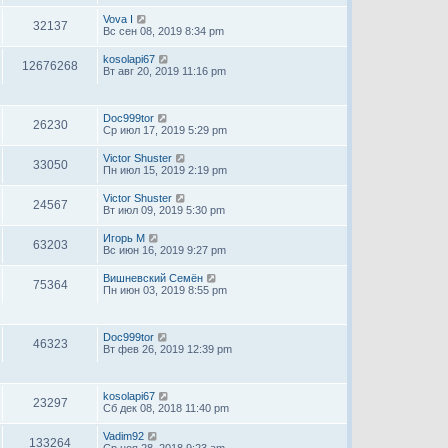
Vova I
32137
Вс сен 08, 2019 8:34 pm
kosolapi67
12676268
Вт авг 20, 2019 11:16 pm
Doc999tor
26230
Ср июл 17, 2019 5:29 pm
Victor Shuster
33050
Пн июл 15, 2019 2:19 pm
Victor Shuster
24567
Вт июл 09, 2019 5:30 pm
Игорь М
63203
Вс июн 16, 2019 9:27 pm
Вишневский Семён
75364
Пн июн 03, 2019 8:55 pm
Doc999tor
46323
Вт фев 26, 2019 12:39 pm
kosolapi67
23297
Сб дек 08, 2018 11:40 pm
Vadim92
133264