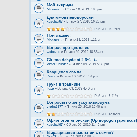
Мой аквриум
Михаил К
» Сб авг 10, 2019 7:18 pm
Диатомовыeводоросли.
kosolapi67
» Вт ноя 27, 2018 10:25 pm
Рейтинг: 40.74%
Приглашаю!
Михаил К
» Пт апр 19, 2019 1:21 pm
Вопрос про цветение
weboved
» Пн апр 29, 2019 10:33 am
Glutaraldehyde at 2.6% +/-
Victor Shuster
» Вт июл 09, 2019 5:30 pm
Кварцевая лампа
Раиса
» Вс июл 16, 2017 3:56 pm
Грунт в травнике
Iluxa
» Вс мар 03, 2019 4:40 pm
Рейтинг: 7.41%
Вопросы по запуску аквариума
vitaha1977
» Пт янв 25, 2019 10:49 am
Рейтинг: 18.52%
Офиопогон японский (Ophiopogon japonicus)
kosolapi67
» Сб дек 08, 2018 11:40 pm
Выращивания растений с семян?
filter78
» Чт окт 24, 2013 9:08 am