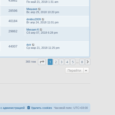
43862
Пн май 21, 2018 1:31 am
Мишаня
28596
Вс апр 29, 2018 10:20 pm
dmitko2009
40184
Вт апр 24, 2018 11:01 pm
Михаил К
29862
Сб апр 07, 2018 6:28 pm
dvir
44007
Ср мар 21, 2018 11:25 pm
Страница
1
из
8
1
2
3
4
5
8
След.
365 тем
…
Перейти
 с администрацией
Удалить cookies
Часовой пояс:
UTC+03:00