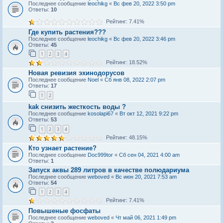
Последнее сообщение
leochikg
«
Вс фев 20, 2022 3:50 pm
Ответы:
10
Рейтинг: 7.41%
Где купить растения???
Последнее сообщение
leochikg
«
Вс фев 20, 2022 3:46 pm
Ответы:
45
1
2
3
4
Рейтинг: 18.52%
Новая ревизия эхинодорусов
Последнее сообщение
Noel
«
Сб янв 08, 2022 2:07 pm
Ответы:
17
1
2
kak снизить жeсткость воды ?
Последнее сообщение
kosolapi67
«
Вт окт 12, 2021 9:22 pm
Ответы:
53
1
2
3
4
Рейтинг: 48.15%
Кто узнает растение?
Последнее сообщение
Doc999tor
«
Сб сен 04, 2021 4:00 am
Ответы:
1
Запуск аквы 289 литров в качестве полюдариума
Последнее сообщение
weboved
«
Вс июн 20, 2021 7:53 am
Ответы:
54
1
2
3
4
Рейтинг: 7.41%
Повышеные фосфаты
Последнее сообщение
weboved
«
Чт май 06, 2021 1:49 pm