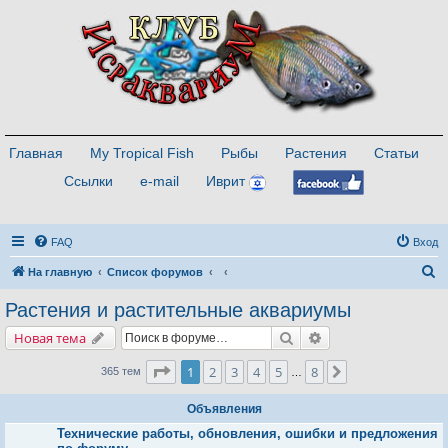
Главная
My Tropical Fish
Рыбы
Растения
Статьи
Ссылки
e-mail
Иврит
FAQ
Вход
П
На главную
Список форумов
о
Растения и растительные аквариумы
и
Поиск
Расширенный поис
Новая тема
с
к
Страница
1
из
8
1
2
3
4
5
8
След.
365 тем
…
Объявления
Технические работы, обновления, ошибки и предложения