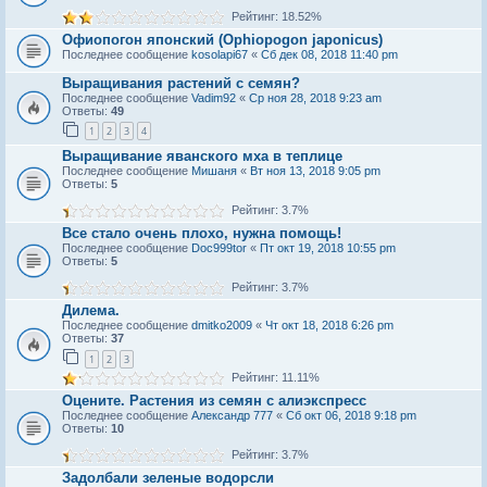
Рейтинг: 18.52%
Офиопогон японский (Ophiopogon japonicus)
Последнее сообщение
kosolapi67
«
Сб дек 08, 2018 11:40 pm
Выращивания растений с семян?
Последнее сообщение
Vadim92
«
Ср ноя 28, 2018 9:23 am
Ответы:
49
1
2
3
4
Выращивание яванского мха в теплице
Последнее сообщение
Мишаня
«
Вт ноя 13, 2018 9:05 pm
Ответы:
5
Рейтинг: 3.7%
Все стало очень плохо, нужна помощь!
Последнее сообщение
Doc999tor
«
Пт окт 19, 2018 10:55 pm
Ответы:
5
Рейтинг: 3.7%
Дилема.
Последнее сообщение
dmitko2009
«
Чт окт 18, 2018 6:26 pm
Ответы:
37
1
2
3
Рейтинг: 11.11%
Оцените. Растения из семян с алиэкспресс
Последнее сообщение
Александр 777
«
Сб окт 06, 2018 9:18 pm
Ответы:
10
Рейтинг: 3.7%
Задолбали зеленые водорсли