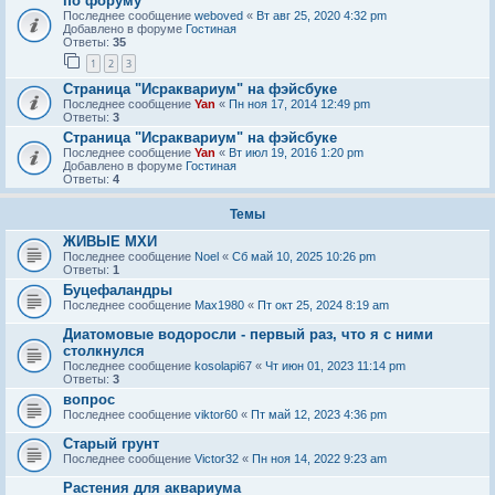
по форуму
Последнее сообщение
weboved
«
Вт авг 25, 2020 4:32 pm
Добавлено в форуме
Гостиная
Ответы:
35
1
2
3
Страница "Исраквариум" на фэйсбуке
Последнее сообщение
Yan
«
Пн ноя 17, 2014 12:49 pm
Ответы:
3
Страница "Исраквариум" на фэйсбуке
Последнее сообщение
Yan
«
Вт июл 19, 2016 1:20 pm
Добавлено в форуме
Гостиная
Ответы:
4
Темы
ЖИВЫЕ МХИ
Последнее сообщение
Noel
«
Сб май 10, 2025 10:26 pm
Ответы:
1
Буцефаландры
Последнее сообщение
Max1980
«
Пт окт 25, 2024 8:19 am
Диатомовые водоросли - первый раз, что я с ними
столкнулся
Последнее сообщение
kosolapi67
«
Чт июн 01, 2023 11:14 pm
Ответы:
3
вопрос
Последнее сообщение
viktor60
«
Пт май 12, 2023 4:36 pm
Старый грунт
Последнее сообщение
Victor32
«
Пн ноя 14, 2022 9:23 am
Растения для аквариума