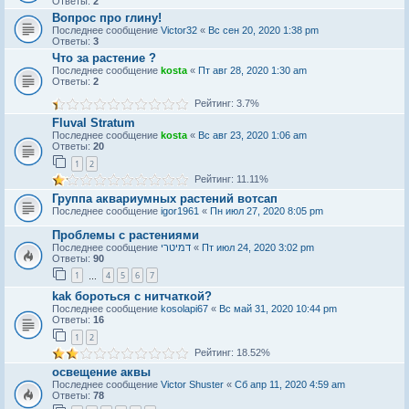
Ответы:
2
Вопрос про глину!
Последнее сообщение
Victor32
«
Вс сен 20, 2020 1:38 pm
Ответы:
3
Что за растение ?
Последнее сообщение
kosta
«
Пт авг 28, 2020 1:30 am
Ответы:
2
Рейтинг: 3.7%
Fluval Stratum
Последнее сообщение
kosta
«
Вс авг 23, 2020 1:06 am
Ответы:
20
1
2
Рейтинг: 11.11%
Группа аквариумных растений вотсап
Последнее сообщение
igor1961
«
Пн июл 27, 2020 8:05 pm
Проблемы с растениями
Последнее сообщение
דמיטרי
«
Пт июл 24, 2020 3:02 pm
Ответы:
90
1
4
5
6
7
…
kak бороться с нитчаткой?
Последнее сообщение
kosolapi67
«
Вс май 31, 2020 10:44 pm
Ответы:
16
1
2
Рейтинг: 18.52%
освещение аквы
Последнее сообщение
Victor Shuster
«
Сб апр 11, 2020 4:59 am
Ответы:
78