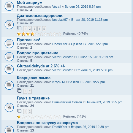
Мой аквриум
Последнее сообщение
Vova I
«
Вс сен 08, 2019 8:34 pm
Ответы:
4
Диатомовыeводоросли.
Последнее сообщение
kosolapi67
«
Вт авг 20, 2019 11:16 pm
Ответы:
61
1
2
3
4
5
Рейтинг: 40.74%
Приглашаю!
Последнее сообщение
Doc999tor
«
Ср июл 17, 2019 5:29 pm
Ответы:
2
Вопрос про цветение
Последнее сообщение
Victor Shuster
«
Пн июл 15, 2019 2:19 pm
Ответы:
5
Glutaraldehyde at 2.6% +/-
Последнее сообщение
Victor Shuster
«
Вт июл 09, 2019 5:30 pm
Кварцевая лампа
Последнее сообщение
Игорь М
«
Вс июн 16, 2019 9:27 pm
Ответы:
21
1
2
Грунт в травнике
Последнее сообщение
Вишневский Семён
«
Пн июн 03, 2019 8:55 pm
Ответы:
24
1
2
Рейтинг: 7.41%
Вопросы по запуску аквариума
Последнее сообщение
Doc999tor
«
Вт фев 26, 2019 12:39 pm
Ответы:
13