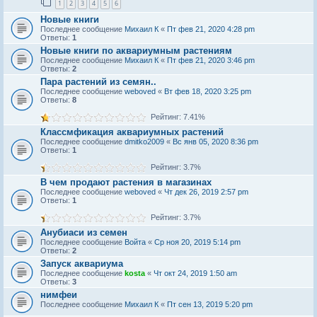
1
2
3
4
5
6
Новые книги
Последнее сообщение
Михаил К
«
Пт фев 21, 2020 4:28 pm
Ответы:
1
Новые книги по аквариумным растениям
Последнее сообщение
Михаил К
«
Пт фев 21, 2020 3:46 pm
Ответы:
2
Пара растений из семян..
Последнее сообщение
weboved
«
Вт фев 18, 2020 3:25 pm
Ответы:
8
Рейтинг: 7.41%
Классмфикация аквариумных растений
Последнее сообщение
dmitko2009
«
Вс янв 05, 2020 8:36 pm
Ответы:
1
Рейтинг: 3.7%
В чем продают растения в магазинах
Последнее сообщение
weboved
«
Чт дек 26, 2019 2:57 pm
Ответы:
1
Рейтинг: 3.7%
Анубиаси из семен
Последнее сообщение
Войта
«
Ср ноя 20, 2019 5:14 pm
Ответы:
2
Запуск аквариума
Последнее сообщение
kosta
«
Чт окт 24, 2019 1:50 am
Ответы:
3
нимфеи
Последнее сообщение
Михаил К
«
Пт сен 13, 2019 5:20 pm