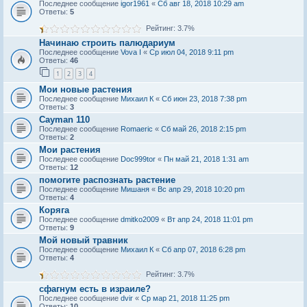
Последнее сообщение
igor1961
«
Сб авг 18, 2018 10:29 am
Ответы:
5
Рейтинг: 3.7%
Начинаю строить палюдариум
Последнее сообщение
Vova I
«
Ср июл 04, 2018 9:11 pm
Ответы:
46
1
2
3
4
Мои новые растения
Последнее сообщение
Михаил К
«
Сб июн 23, 2018 7:38 pm
Ответы:
3
Cayman 110
Последнее сообщение
Romaeric
«
Сб май 26, 2018 2:15 pm
Ответы:
2
Мои растения
Последнее сообщение
Doc999tor
«
Пн май 21, 2018 1:31 am
Ответы:
12
помогите распознать растение
Последнее сообщение
Мишаня
«
Вс апр 29, 2018 10:20 pm
Ответы:
4
Коряга
Последнее сообщение
dmitko2009
«
Вт апр 24, 2018 11:01 pm
Ответы:
9
Мой новый травник
Последнее сообщение
Михаил К
«
Сб апр 07, 2018 6:28 pm
Ответы:
4
Рейтинг: 3.7%
сфагнум есть в израиле?
Последнее сообщение
dvir
«
Ср мар 21, 2018 11:25 pm
Ответы:
10