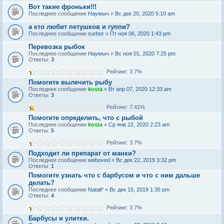
Вот такие фроньки!!!
Последнее сообщение
Наумыч
«
Вс дек 20, 2020 5:10 am
а кто любит петушков и гуппи?
Последнее сообщение
surbor
«
Пт ноя 06, 2020 1:43 pm
Перевозка рыбок
Последнее сообщение
Наумыч
«
Вс ноя 01, 2020 7:25 pm
Ответы:
3
Рейтинг: 3.7%
Помогите вылечить рыбу
Последнее сообщение
kosta
«
Вт апр 07, 2020 12:33 am
Ответы:
3
Рейтинг: 7.41%
Помогите определить, что с рыбой
Последнее сообщение
kosta
«
Ср янв 22, 2020 2:23 am
Ответы:
5
Рейтинг: 3.7%
Подходит ли препарат от манки?
Последнее сообщение
weboved
«
Вс дек 22, 2019 3:32 pm
Ответы:
1
Помогите узнать что с барбусом и что с ним дальше
делать?
Последнее сообщение
Natali*
«
Вс дек 15, 2019 1:35 pm
Ответы:
4
Рейтинг: 3.7%
Барбусы и улитки.