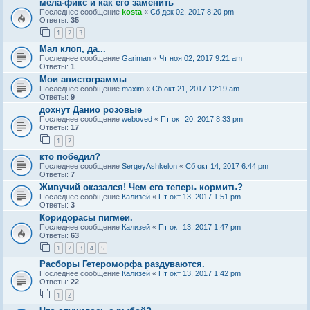
мела-фикс и как его заменить
Последнее сообщение
kosta
«
Сб дек 02, 2017 8:20 pm
Ответы:
35
1
2
3
Мал клоп, да...
Последнее сообщение
Gariman
«
Чт ноя 02, 2017 9:21 am
Ответы:
1
Мои апистограммы
Последнее сообщение
maxim
«
Сб окт 21, 2017 12:19 am
Ответы:
9
дохнут Данио розовые
Последнее сообщение
weboved
«
Пт окт 20, 2017 8:33 pm
Ответы:
17
1
2
кто победил?
Последнее сообщение
SergeyAshkelon
«
Сб окт 14, 2017 6:44 pm
Ответы:
7
Живучий оказался! Чем его теперь кормить?
Последнее сообщение
Кализей
«
Пт окт 13, 2017 1:51 pm
Ответы:
3
Коридорасы пигмеи.
Последнее сообщение
Кализей
«
Пт окт 13, 2017 1:47 pm
Ответы:
63
1
2
3
4
5
Расборы Гетероморфа раздуваются.
Последнее сообщение
Кализей
«
Пт окт 13, 2017 1:42 pm
Ответы:
22
1
2