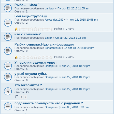
Ответы:
9
Рыба - ,, Игла ".
Последнее сообщение
baniwur
«
Пн окт 22, 2018 11:05 am
Ответы:
2
Бой анцыструсов)))
Последнее сообщение
Alexander1989
«
Чт окт 18, 2018 10:58 pm
Ответы:
2
Рейтинг: 7.41%
что с сомиком?...
Последнее сообщение
Zin4ik
«
Ср авг 22, 2018 1:16 pm
Рыбки севильи.Нужна информация
Последнее сообщение
konstantin68
«
Сб авг 18, 2018 8:09 pm
Ответы:
9
Рейтинг: 7.41%
У пецилии вздулся живот
Последнее сообщение
Эридин
«
Пн янв 22, 2018 10:20 pm
Ответы:
4
у рыб опухли губы.
Последнее сообщение
Эридин
«
Пн янв 22, 2018 10:19 pm
Ответы:
8
это гексомитоз？
Последнее сообщение
Эридин
«
Пн янв 22, 2018 10:19 pm
Ответы:
25
1
2
подскажите пожалуйста что с радужной？
Последнее сообщение
Эридин
«
Ср янв 03, 2018 6:03 pm
Ответы:
1