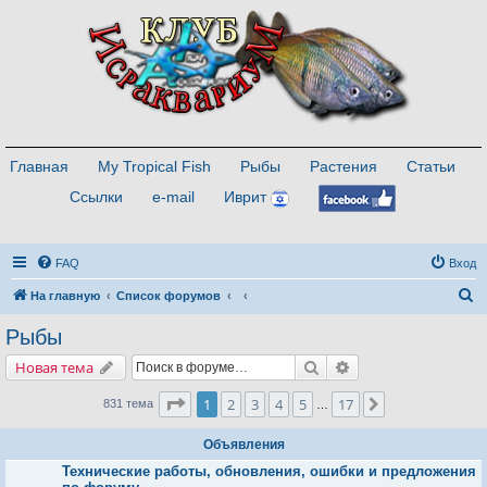
Главная
My Tropical Fish
Рыбы
Растения
Статьи
Ссылки
e-mail
Иврит
FAQ
Вход
П
На главную
Список форумов
о
Рыбы
и
Поиск
Расширенный поис
Новая тема
с
к
Страница
1
из
17
1
2
3
4
5
17
След.
831 тема
…
Объявления
Технические работы, обновления, ошибки и предложения