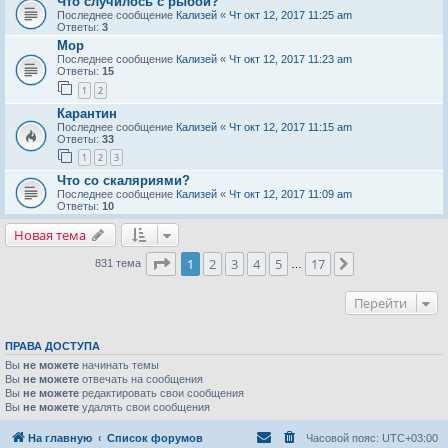
Что случилось с рыбой?
Последнее сообщение
Кализей
«
Чт окт 12, 2017 11:25 am
Ответы:
3
Мор
Последнее сообщение
Кализей
«
Чт окт 12, 2017 11:23 am
Ответы:
15
1
2
Карантин
Последнее сообщение
Кализей
«
Чт окт 12, 2017 11:15 am
Ответы:
33
1
2
3
Что со скаляриями?
Последнее сообщение
Кализей
«
Чт окт 12, 2017 11:09 am
Ответы:
10
Новая тема
Страница
1
из
17
1
2
3
4
5
17
След.
831 тема
…
Перейти
ПРАВА ДОСТУПА
Вы
не можете
начинать темы
Вы
не можете
отвечать на сообщения
Вы
не можете
редактировать свои сообщения
Вы
не можете
удалять свои сообщения
На главную
Список форумов
Часовой пояс:
UTC+03:00