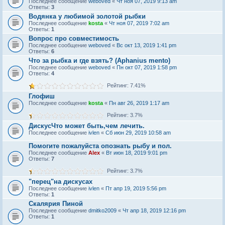
Последнее сообщение
weboved
«
Чт ноя 07, 2019 9:13 am
Ответы:
3
Водянка у любимой золотой рыбки
Последнее сообщение
kosta
«
Чт ноя 07, 2019 7:02 am
Ответы:
1
Вопрос про совместимость
Последнее сообщение
weboved
«
Вс окт 13, 2019 1:41 pm
Ответы:
6
Что за рыбка и где взять? (Aphanius mento)
Последнее сообщение
weboved
«
Пн окт 07, 2019 1:58 pm
Ответы:
4
Рейтинг: 7.41%
Глофиш
Последнее сообщение
kosta
«
Пн авг 26, 2019 1:17 am
Рейтинг: 3.7%
ДискусЧто может быть,чем лечить.
Последнее сообщение
ivlen
«
Сб июн 29, 2019 10:58 am
Помогите пожалуйста опознать рыбу и пол.
Последнее сообщение
Alex
«
Вт июн 18, 2019 9:01 pm
Ответы:
7
Рейтинг: 3.7%
"перец"на дискусах
Последнее сообщение
ivlen
«
Пт апр 19, 2019 5:56 pm
Ответы:
1
Скалярия Пиной
Последнее сообщение
dmitko2009
«
Чт апр 18, 2019 12:16 pm
Ответы:
1