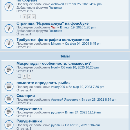
по форуму
Последнее сообщение
weboved
«
Вт авг 25, 2020 4:32 pm
Добавлено в форуме
Гостиная
Ответы:
35
1
2
3
Страница "Исраквариум" на фэйсбуке
Последнее сообщение
Yan
«
Вт июл 19, 2016 1:20 pm
Добавлено в форуме
Гостиная
Ответы:
4
Требуются фотографии кольчужников
Последнее сообщение
Мирон.
«
Ср фев 04, 2009 8:45 pm
Ответы:
6
Темы
Макроподы - особенности, сложности?
Последнее сообщение
Noel
«
Сб май 10, 2025 10:20 pm
Ответы:
17
1
2
помогите определить рыбок
Последнее сообщение
valery200
«
Вс мар 19, 2023 7:30 pm
Ответы:
4
Скалярии
Последнее сообщение
Алексей Яковенко
«
Вт сен 28, 2021 8:34 am
Ответы:
2
Ракушечники
Последнее сообщение
руслан
«
Вт авг 24, 2021 11:19 am
Ответы:
2
Ракушечники
Последнее сообщение
руслан
«
Сб авг 21, 2021 9:04 am
Ответы:
3