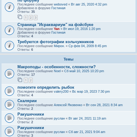
по форуму
Последнее сообщение
weboved
«
Вт авг 25, 2020 4:32 pm
Добавлено в форуме
Гостиная
Ответы:
35
1
2
3
Страница "Исраквариум" на фэйсбуке
Последнее сообщение
Yan
«
Вт июл 19, 2016 1:20 pm
Добавлено в форуме
Гостиная
Ответы:
4
Требуются фотографии кольчужников
Последнее сообщение
Мирон.
«
Ср фев 04, 2009 8:45 pm
Ответы:
6
Темы
Макроподы - особенности, сложности?
Последнее сообщение
Noel
«
Сб май 10, 2025 10:20 pm
Ответы:
17
1
2
помогите определить рыбок
Последнее сообщение
valery200
«
Вс мар 19, 2023 7:30 pm
Ответы:
4
Скалярии
Последнее сообщение
Алексей Яковенко
«
Вт сен 28, 2021 8:34 am
Ответы:
2
Ракушечники
Последнее сообщение
руслан
«
Вт авг 24, 2021 11:19 am
Ответы:
2
Ракушечники
Последнее сообщение
руслан
«
Сб авг 21, 2021 9:04 am
Ответы:
3