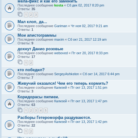
мела-фикс и как его заменить
Последнее сообщение
kosta
«
Сб дек 02, 2017 8:20 pm
Ответы:
35
1
2
3
Мал клоп, да...
Последнее сообщение
Gariman
«
Чт ноя 02, 2017 9:21 am
Ответы:
1
Мои апистограммы
Последнее сообщение
maxim
«
Сб окт 21, 2017 12:19 am
Ответы:
9
дохнут Данио розовые
Последнее сообщение
weboved
«
Пт окт 20, 2017 8:33 pm
Ответы:
17
1
2
кто победил?
Последнее сообщение
SergeyAshkelon
«
Сб окт 14, 2017 6:44 pm
Ответы:
7
Живучий оказался! Чем его теперь кормить?
Последнее сообщение
Кализей
«
Пт окт 13, 2017 1:51 pm
Ответы:
3
Коридорасы пигмеи.
Последнее сообщение
Кализей
«
Пт окт 13, 2017 1:47 pm
Ответы:
63
1
2
3
4
5
Расборы Гетероморфа раздуваются.
Последнее сообщение
Кализей
«
Пт окт 13, 2017 1:42 pm
Ответы:
22
1
2