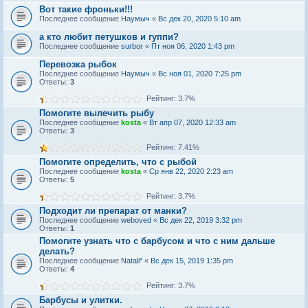
Вот такие фроньки!!!
Последнее сообщение
Наумыч
«
Вс дек 20, 2020 5:10 am
а кто любит петушков и гуппи?
Последнее сообщение
surbor
«
Пт ноя 06, 2020 1:43 pm
Перевозка рыбок
Последнее сообщение
Наумыч
«
Вс ноя 01, 2020 7:25 pm
Ответы:
3
Рейтинг: 3.7%
Помогите вылечить рыбу
Последнее сообщение
kosta
«
Вт апр 07, 2020 12:33 am
Ответы:
3
Рейтинг: 7.41%
Помогите определить, что с рыбой
Последнее сообщение
kosta
«
Ср янв 22, 2020 2:23 am
Ответы:
5
Рейтинг: 3.7%
Подходит ли препарат от манки?
Последнее сообщение
weboved
«
Вс дек 22, 2019 3:32 pm
Ответы:
1
Помогите узнать что с барбусом и что с ним дальше
делать?
Последнее сообщение
Natali*
«
Вс дек 15, 2019 1:35 pm
Ответы:
4
Рейтинг: 3.7%
Барбусы и улитки.