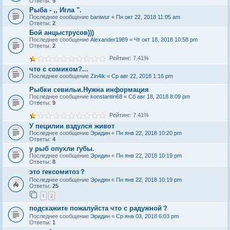
Ответы:
9
Рыба - ,, Игла ".
Последнее сообщение
baniwur
«
Пн окт 22, 2018 11:05 am
Ответы:
2
Бой анцыструсов)))
Последнее сообщение
Alexander1989
«
Чт окт 18, 2018 10:58 pm
Ответы:
2
Рейтинг: 7.41%
что с сомиком?...
Последнее сообщение
Zin4ik
«
Ср авг 22, 2018 1:16 pm
Рыбки севильи.Нужна информация
Последнее сообщение
konstantin68
«
Сб авг 18, 2018 8:09 pm
Ответы:
9
Рейтинг: 7.41%
У пецилии вздулся живот
Последнее сообщение
Эридин
«
Пн янв 22, 2018 10:20 pm
Ответы:
4
у рыб опухли губы.
Последнее сообщение
Эридин
«
Пн янв 22, 2018 10:19 pm
Ответы:
8
это гексомитоз？
Последнее сообщение
Эридин
«
Пн янв 22, 2018 10:19 pm
Ответы:
25
1
2
подскажите пожалуйста что с радужной？
Последнее сообщение
Эридин
«
Ср янв 03, 2018 6:03 pm
Ответы:
1