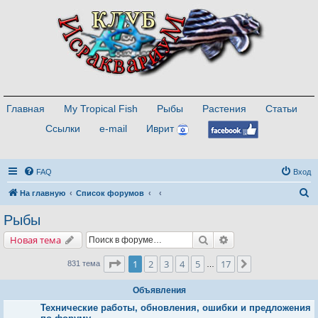
Главная
My Tropical Fish
Рыбы
Растения
Статьи
Ссылки
e-mail
Иврит
FAQ
Вход
П
На главную
Список форумов
о
Рыбы
и
Поиск
Расширенный поис
Новая тема
с
к
Страница
1
из
17
1
2
3
4
5
17
След.
831 тема
…
Объявления
Технические работы, обновления, ошибки и предложения