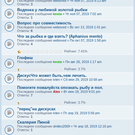
Последнее сообщение
weboved
«
Чт ноя 07, 2019 9:13 am
Ответы:
3
Водянка у любимой золотой рыбки
Последнее сообщение
kosta
«
Чт ноя 07, 2019 7:02 am
Ответы:
1
Вопрос про совместимость
Последнее сообщение
weboved
«
Вс окт 13, 2019 1:41 pm
Ответы:
6
Что за рыбка и где взять? (Aphanius mento)
Последнее сообщение
weboved
«
Пн окт 07, 2019 1:58 pm
Ответы:
4
Рейтинг: 7.41%
Глофиш
Последнее сообщение
kosta
«
Пн авг 26, 2019 1:17 am
Рейтинг: 3.7%
ДискусЧто может быть,чем лечить.
Последнее сообщение
ivlen
«
Сб июн 29, 2019 10:58 am
Помогите пожалуйста опознать рыбу и пол.
Последнее сообщение
Alex
«
Вт июн 18, 2019 9:01 pm
Ответы:
7
Рейтинг: 3.7%
"перец"на дискусах
Последнее сообщение
ivlen
«
Пт апр 19, 2019 5:56 pm
Ответы:
1
Скалярия Пиной
Последнее сообщение
dmitko2009
«
Чт апр 18, 2019 12:16 pm
Ответы:
1