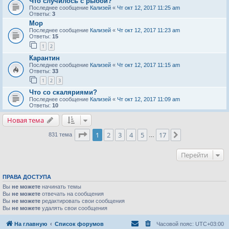
Что случилось с рыбой?
Последнее сообщение
Кализей
«
Чт окт 12, 2017 11:25 am
Ответы:
3
Мор
Последнее сообщение
Кализей
«
Чт окт 12, 2017 11:23 am
Ответы:
15
1
2
Карантин
Последнее сообщение
Кализей
«
Чт окт 12, 2017 11:15 am
Ответы:
33
1
2
3
Что со скаляриями?
Последнее сообщение
Кализей
«
Чт окт 12, 2017 11:09 am
Ответы:
10
Новая тема
Страница
1
из
17
1
2
3
4
5
17
След.
831 тема
…
Перейти
ПРАВА ДОСТУПА
Вы
не можете
начинать темы
Вы
не можете
отвечать на сообщения
Вы
не можете
редактировать свои сообщения
Вы
не можете
удалять свои сообщения
На главную
Список форумов
Часовой пояс:
UTC+03:00