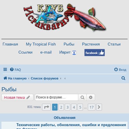
Главная
My Tropical Fish
Рыбы
Растения
Статьи
Ссылки
e-mail
Иврит
FAQ
Вход
П
На главную
Список форумов
о
Рыбы
и
Поиск
Расширенный поис
Новая тема
с
к
Страница
1
из
17
1
2
3
4
5
17
След.
831 тема
…
Объявления
Технические работы, обновления, ошибки и предложения