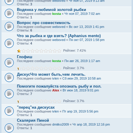
Последнее сообщение
weboved
«
Чт ноя 07, 2019 9:13 am
Ответы:
3
Водянка у любимой золотой рыбки
Последнее сообщение
kosta
«
Чт ноя 07, 2019 7:02 am
Ответы:
1
Вопрос про совместимость
Последнее сообщение
weboved
«
Вс окт 13, 2019 1:41 pm
Ответы:
6
Что за рыбка и где взять? (Aphanius mento)
Последнее сообщение
weboved
«
Пн окт 07, 2019 1:58 pm
Ответы:
4
Рейтинг: 7.41%
Глофиш
Последнее сообщение
kosta
«
Пн авг 26, 2019 1:17 am
Рейтинг: 3.7%
ДискусЧто может быть,чем лечить.
Последнее сообщение
ivlen
«
Сб июн 29, 2019 10:58 am
Помогите пожалуйста опознать рыбу и пол.
Последнее сообщение
Alex
«
Вт июн 18, 2019 9:01 pm
Ответы:
7
Рейтинг: 3.7%
"перец"на дискусах
Последнее сообщение
ivlen
«
Пт апр 19, 2019 5:56 pm
Ответы:
1
Скалярия Пиной
Последнее сообщение
dmitko2009
«
Чт апр 18, 2019 12:16 pm
Ответы:
1