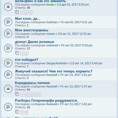
мела-фикс и как его заменить
Последнее сообщение
kosta
«
Сб дек 02, 2017 8:20 pm
Ответы:
35
1
2
3
Мал клоп, да...
Последнее сообщение
Gariman
«
Чт ноя 02, 2017 9:21 am
Ответы:
1
Мои апистограммы
Последнее сообщение
maxim
«
Сб окт 21, 2017 12:19 am
Ответы:
9
дохнут Данио розовые
Последнее сообщение
weboved
«
Пт окт 20, 2017 8:33 pm
Ответы:
17
1
2
кто победил?
Последнее сообщение
SergeyAshkelon
«
Сб окт 14, 2017 6:44 pm
Ответы:
7
Живучий оказался! Чем его теперь кормить?
Последнее сообщение
Кализей
«
Пт окт 13, 2017 1:51 pm
Ответы:
3
Коридорасы пигмеи.
Последнее сообщение
Кализей
«
Пт окт 13, 2017 1:47 pm
Ответы:
63
1
2
3
4
5
Расборы Гетероморфа раздуваются.
Последнее сообщение
Кализей
«
Пт окт 13, 2017 1:42 pm
Ответы:
22
1
2