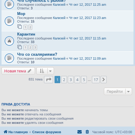
Что случилось с рыбой?
Последнее сообщение
Кализей
«
Чт окт 12, 2017 11:25 am
Ответы:
3
Мор
Последнее сообщение
Кализей
«
Чт окт 12, 2017 11:23 am
Ответы:
15
1
2
Карантин
Последнее сообщение
Кализей
«
Чт окт 12, 2017 11:15 am
Ответы:
33
1
2
3
Что со скаляриями?
Последнее сообщение
Кализей
«
Чт окт 12, 2017 11:09 am
Ответы:
10
Новая тема
Страница
1
из
17
1
2
3
4
5
17
След.
831 тема
…
Перейти
ПРАВА ДОСТУПА
Вы
не можете
начинать темы
Вы
не можете
отвечать на сообщения
Вы
не можете
редактировать свои сообщения
Вы
не можете
удалять свои сообщения
На главную
Список форумов
Часовой пояс:
UTC+03:00