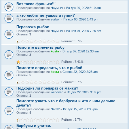
Вот такие фроньки!!!
Последнее сообщение
Наумыч
«
Вс дек 20, 2020 5:10 am
а кто любит петушков и гуппи?
Последнее сообщение
surbor
«
Пт ноя 06, 2020 1:43 pm
Перевозка рыбок
Последнее сообщение
Наумыч
«
Вс ноя 01, 2020 7:25 pm
Ответы:
3
Рейтинг: 3.7%
Помогите вылечить рыбу
Последнее сообщение
kosta
«
Вт апр 07, 2020 12:33 am
Ответы:
3
Рейтинг: 7.41%
Помогите определить, что с рыбой
Последнее сообщение
kosta
«
Ср янв 22, 2020 2:23 am
Ответы:
5
Рейтинг: 3.7%
Подходит ли препарат от манки?
Последнее сообщение
weboved
«
Вс дек 22, 2019 3:32 pm
Ответы:
1
Помогите узнать что с барбусом и что с ним дальше
делать?
Последнее сообщение
Natali*
«
Вс дек 15, 2019 1:35 pm
Ответы:
4
Рейтинг: 3.7%
Барбусы и улитки.