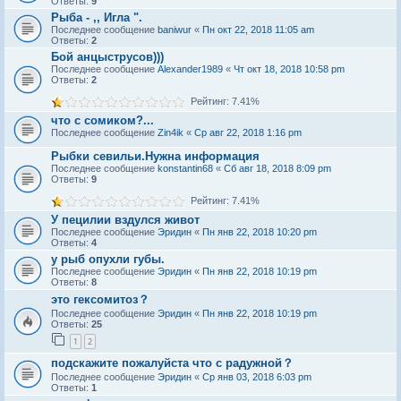
Ответы:
9
Рыба - ,, Игла ".
Последнее сообщение
baniwur
«
Пн окт 22, 2018 11:05 am
Ответы:
2
Бой анцыструсов)))
Последнее сообщение
Alexander1989
«
Чт окт 18, 2018 10:58 pm
Ответы:
2
Рейтинг: 7.41%
что с сомиком?...
Последнее сообщение
Zin4ik
«
Ср авг 22, 2018 1:16 pm
Рыбки севильи.Нужна информация
Последнее сообщение
konstantin68
«
Сб авг 18, 2018 8:09 pm
Ответы:
9
Рейтинг: 7.41%
У пецилии вздулся живот
Последнее сообщение
Эридин
«
Пн янв 22, 2018 10:20 pm
Ответы:
4
у рыб опухли губы.
Последнее сообщение
Эридин
«
Пн янв 22, 2018 10:19 pm
Ответы:
8
это гексомитоз？
Последнее сообщение
Эридин
«
Пн янв 22, 2018 10:19 pm
Ответы:
25
1
2
подскажите пожалуйста что с радужной？
Последнее сообщение
Эридин
«
Ср янв 03, 2018 6:03 pm
Ответы:
1