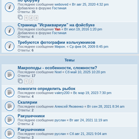
по форуму
Последнее сообщение
weboved
«
Вт авг 25, 2020 4:32 pm
Добавлено в форуме
Гостиная
Ответы:
35
1
2
3
Страница "Исраквариум" на фэйсбуке
Последнее сообщение
Yan
«
Вт июл 19, 2016 1:20 pm
Добавлено в форуме
Гостиная
Ответы:
4
Требуются фотографии кольчужников
Последнее сообщение
Мирон.
«
Ср фев 04, 2009 8:45 pm
Ответы:
6
Темы
Макроподы - особенности, сложности?
Последнее сообщение
Noel
«
Сб май 10, 2025 10:20 pm
Ответы:
17
1
2
помогите определить рыбок
Последнее сообщение
valery200
«
Вс мар 19, 2023 7:30 pm
Ответы:
4
Скалярии
Последнее сообщение
Алексей Яковенко
«
Вт сен 28, 2021 8:34 am
Ответы:
2
Ракушечники
Последнее сообщение
руслан
«
Вт авг 24, 2021 11:19 am
Ответы:
2
Ракушечники
Последнее сообщение
руслан
«
Сб авг 21, 2021 9:04 am
Ответы:
3