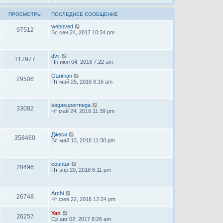
ПРОСМОТРЫ
ПОСЛЕДНЕЕ СООБЩЕНИЕ
weboved
97512
Вс сен 24, 2017 10:34 pm
dvir
117977
Пн июн 04, 2018 7:22 am
Gariman
29506
Пт май 25, 2018 8:16 am
segasupermega
33082
Чт май 24, 2018 11:39 pm
Джеси
358460
Вс май 13, 2018 11:30 pm
countur
28496
Пт апр 20, 2018 6:11 pm
Archi
26748
Чт фев 22, 2018 12:24 pm
Yan
26257
Ср авг 02, 2017 8:26 am