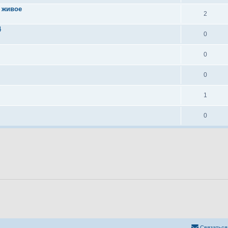
е живое
2
4
0
0
0
1
0
Связаться