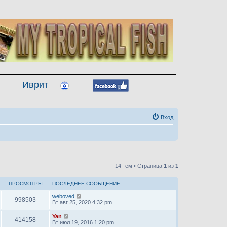
Иврит
Вход
14 тем • Страница
1
из
1
ПРОСМОТРЫ
ПОСЛЕДНЕЕ СООБЩЕНИЕ
weboved
998503
Вт авг 25, 2020 4:32 pm
Yan
414158
Вт июл 19, 2016 1:20 pm