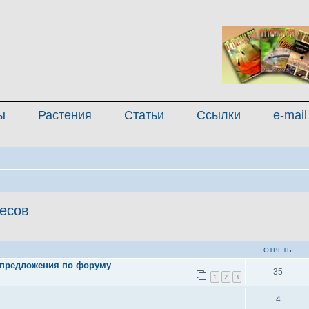
ы
Растения
Статьи
Ссылки
e-mail
есов
иренный поиск
ОТВЕТЫ
 предложения по форуму
35
1
2
3
4