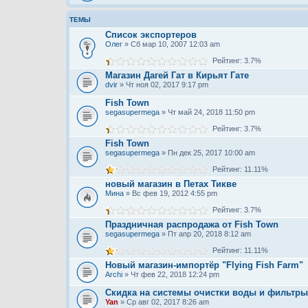
ТЕМЫ
Список экспортеров
Олег
» Сб мар 10, 2007 12:03 am
Рейтинг: 3.7%
Магазин Дагей Гат в Кирьят Гате
dvir
» Чт ноя 02, 2017 9:17 pm
Fish Town
segasupermega
» Чт май 24, 2018 11:50 pm
Рейтинг: 3.7%
Fish Town
segasupermega
» Пн дек 25, 2017 10:00 am
Рейтинг: 11.11%
новый магазин в Петах Тикве
Мина
» Вс фев 19, 2012 4:55 pm
Рейтинг: 3.7%
Праздничная распродажа от Fish Town
segasupermega
» Пт апр 20, 2018 8:12 am
Рейтинг: 11.11%
Новый магазин-импортёр "Flying Fish Farm‎"
Archi
» Чт фев 22, 2018 12:24 pm
Скидка на системы очистки воды и фильтры
Yan
» Ср авг 02, 2017 8:26 am