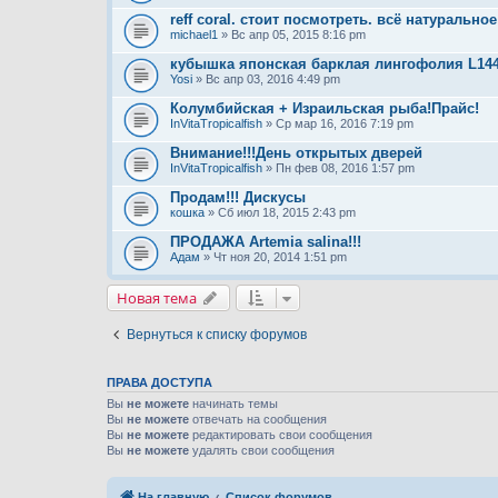
reff coral. стоит посмотреть. всё натурально
michael1
» Вс апр 05, 2015 8:16 pm
кубышка японская барклая лингофолия L14
Yosi
» Вс апр 03, 2016 4:49 pm
Колумбийская + Израильская рыба!Прайс!
InVitaTropicalfish
» Ср мар 16, 2016 7:19 pm
Внимание!!!День открытых дверей
InVitaTropicalfish
» Пн фев 08, 2016 1:57 pm
Продам!!! Дискусы
кошка
» Сб июл 18, 2015 2:43 pm
ПРОДАЖА Artemia salina!!!
Адам
» Чт ноя 20, 2014 1:51 pm
Новая тема
Вернуться к списку форумов
ПРАВА ДОСТУПА
Вы
не можете
начинать темы
Вы
не можете
отвечать на сообщения
Вы
не можете
редактировать свои сообщения
Вы
не можете
удалять свои сообщения
На главную
Список форумов