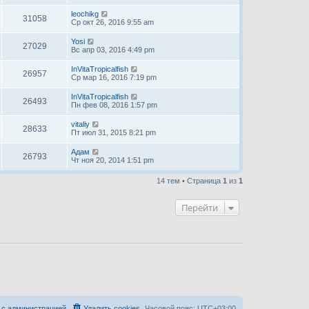
leochikg
31058
Ср окт 26, 2016 9:55 am
Yosi
27029
Вс апр 03, 2016 4:49 pm
InVitaTropicalfish
26957
Ср мар 16, 2016 7:19 pm
InVitaTropicalfish
26493
Пн фев 08, 2016 1:57 pm
vitaliy
28633
Пт июл 31, 2015 8:21 pm
Адам
26793
Чт ноя 20, 2014 1:51 pm
14 тем • Страница
1
из
1
Перейти
 с администрацией
Удалить cookies
Часовой пояс:
UTC+03:00