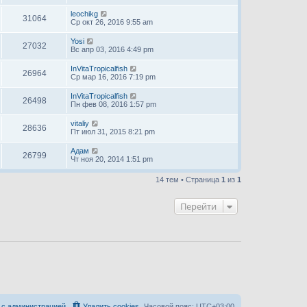
leochikg
31064
Ср окт 26, 2016 9:55 am
Yosi
27032
Вс апр 03, 2016 4:49 pm
InVitaTropicalfish
26964
Ср мар 16, 2016 7:19 pm
InVitaTropicalfish
26498
Пн фев 08, 2016 1:57 pm
vitaliy
28636
Пт июл 31, 2015 8:21 pm
Адам
26799
Чт ноя 20, 2014 1:51 pm
14 тем • Страница
1
из
1
Перейти
 с администрацией
Удалить cookies
Часовой пояс:
UTC+03:00