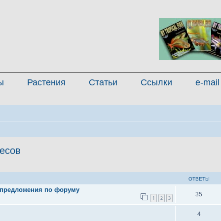
ы
Растения
Статьи
Ссылки
e-mail
есов
иренный поиск
ОТВЕТЫ
 предложения по форуму
35
1
2
3
4