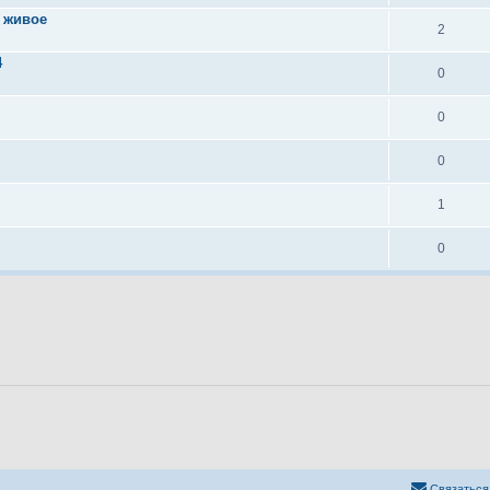
е живое
2
4
0
0
0
1
0
Связаться