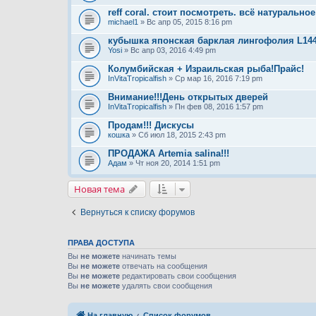
reff coral. стоит посмотреть. всё натурально
michael1
» Вс апр 05, 2015 8:16 pm
кубышка японская барклая лингофолия L14
Yosi
» Вс апр 03, 2016 4:49 pm
Колумбийская + Израильская рыба!Прайс!
InVitaTropicalfish
» Ср мар 16, 2016 7:19 pm
Внимание!!!День открытых дверей
InVitaTropicalfish
» Пн фев 08, 2016 1:57 pm
Продам!!! Дискусы
кошка
» Сб июл 18, 2015 2:43 pm
ПРОДАЖА Artemia salina!!!
Адам
» Чт ноя 20, 2014 1:51 pm
Новая тема
Вернуться к списку форумов
ПРАВА ДОСТУПА
Вы
не можете
начинать темы
Вы
не можете
отвечать на сообщения
Вы
не можете
редактировать свои сообщения
Вы
не можете
удалять свои сообщения
На главную
Список форумов