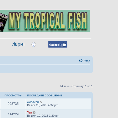
Иврит
Вход
14 тем • Страница
1
из
1
ПРОСМОТРЫ
ПОСЛЕДНЕЕ СООБЩЕНИЕ
weboved
998735
Вт авг 25, 2020 4:32 pm
Yan
414229
Вт июл 19, 2016 1:20 pm