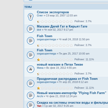
ТЕМЫ
Список экспортеров
Олег
» Сб мар 10, 2007 12:03 am
Рейтинг: 3.7%
Магазин Дагей Гат в Кирьят Гате
dvir
» Чт ноя 02, 2017 9:17 pm
Fish Town
segasupermega
» Чт май 24, 2018 11:50 pm
Рейтинг: 3.7%
Fish Town
segasupermega
» Пн дек 25, 2017 10:00 am
Рейтинг: 11.11%
новый магазин в Петах Тикве
Мина
» Вс фев 19, 2012 4:55 pm
Рейтинг: 3.7%
Праздничная распродажа от Fish Town
segasupermega
» Пт апр 20, 2018 8:12 am
Рейтинг: 11.11%
Новый магазин-импортёр "Flying Fish Farm‎"
Archi
» Чт фев 22, 2018 12:24 pm
Скидка на системы очистки воды и фильтры
Yan
» Ср авг 02, 2017 8:26 am