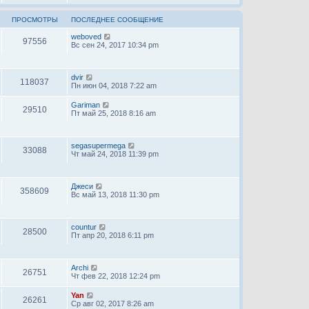
ПРОСМОТРЫ
ПОСЛЕДНЕЕ СООБЩЕНИЕ
weboved
97556
Вс сен 24, 2017 10:34 pm
dvir
118037
Пн июн 04, 2018 7:22 am
Gariman
29510
Пт май 25, 2018 8:16 am
segasupermega
33088
Чт май 24, 2018 11:39 pm
Джеси
358609
Вс май 13, 2018 11:30 pm
countur
28500
Пт апр 20, 2018 6:11 pm
Archi
26751
Чт фев 22, 2018 12:24 pm
Yan
26261
Ср авг 02, 2017 8:26 am