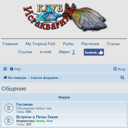
Главная
My Tropical Fish
Рыбы
Растения
Статьи
Ссылки
e-mail
Иврит
FAQ
Вход
П
На главную
Список форумов
о
Общение
и
Форум
с
Гостиная
к
Обсуждение любых тем
Темы:
605
Встречи в Петах-Тикве
Модераторы:
kosta
,
Noel
Темы:
250