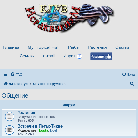
Главная
My Tropical Fish
Рыбы
Растения
Статьи
Ссылки
e-mail
Иврит
FAQ
Вход
П
На главную
Список форумов
о
Общение
и
Форум
с
Гостиная
к
Обсуждение любых тем
Темы:
605
Встречи в Петах-Тикве
Модераторы:
kosta
,
Noel
Темы:
249