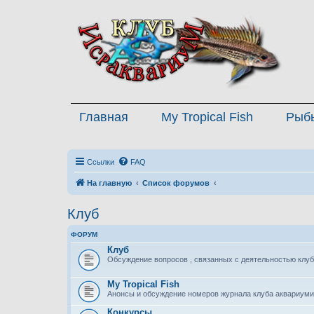
Главная
My Tropical Fish
Рыб
Ссылки
FAQ
На главную
Список форумов
Клуб
ФОРУМ
Клуб
Обсуждение вопросов , связанных с деятельностью клуб
My Tropical Fish
Анонсы и обсуждение номеров журнала клуба аквариуми
Конкурсы