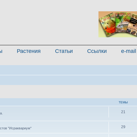
ы
Растения
Статьи
Ссылки
e-mail
ТЕМЫ
21
а.
29
стов "Исраквариум"