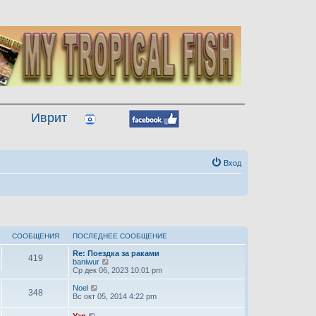
Иврит
Вход
СООБЩЕНИЯ
ПОСЛЕДНЕЕ СООБЩЕНИЕ
Re: Поездка за раками
419
П
baniwur
е
Ср дек 06, 2023 10:01 pm
р
е
П
Noel
348
й
е
Вс окт 05, 2014 4:22 pm
т
р
и
е
П