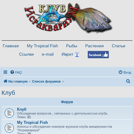
Главная
My Tropical Fish
Рыбы
Растения
Статьи
Ссылки
e-mail
Иврит
FAQ
Вход
П
На главную
Список форумов
о
Клуб
и
Форум
с
Клуб
к
Обсуждение вопросов , связанных с деятельностью клуба.
Темы:
21
My Tropical Fish
Анонсы и обсуждение номеров журнала клуба аквариумистов
"Исраквариум"
Темы:
29