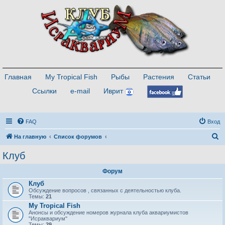
Главная
My Tropical Fish
Рыбы
Растения
Статьи
Ссылки
e-mail
Иврит
FAQ
Вход
П
На главную
Список форумов
о
Клуб
и
Форум
с
Клуб
к
Обсуждение вопросов , связанных с деятельностью клуба.
Темы:
21
My Tropical Fish
Анонсы и обсуждение номеров журнала клуба аквариумистов
"Исраквариум"
Темы:
29