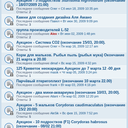
Аукцион - 5 подростков Sturisoma nigrirostrum (окончание
- 18/07/2009 21:00)
Последнее сообщение
Олег
«
Сб июл 18, 2009 10:35 pm
Ответы:
2
Камни для создания дизайна Аля Амано
Последнее сообщение
Павел
«
Вт июн 30, 2009 9:09 pm
Ответы:
3
группа производителей L-52
Последнее сообщение
Alex
«
Вт июн 02, 2009 1:48 pm
Ответы:
2
Аукцион - Система CO2 (окончание 15/03, 20:00).
Последнее сообщение
Олег
«
Пн мар 16, 2009 12:17 am
Ответы:
5
Корм для мальков. Рыбья пыль (рыбья мука) Окончание
21 марта в 20.00
Последнее сообщение
dimaf
«
Вс мар 15, 2009 4:32 pm
125 Креветок неокаридин.Аукцион до 7 марта 12 -00 дня
Последнее сообщение
masik
«
Чт мар 05, 2009 3:24 pm
Ответы:
1
Парчёвый птеригоплихт (окончание 10 марта 22.00)
Последнее сообщение
frank
«
Вт мар 03, 2009 4:16 pm
Аукцион - два мини-аквариума (окончание 10/03, 20:00).
Последнее сообщение
Atlant
«
Пн мар 02, 2009 12:20 pm
Ответы:
3
Аукцион - 5 мальков Corydoras caudimaculatus (окончание
- 15/2 20:00)
Последнее сообщение
AleSik
«
Вс фев 15, 2009 7:52 pm
Ответы:
5
Аукцион - 10 подростков (F1) Corydoras habrosus
(окончание - 08/02 21:00)