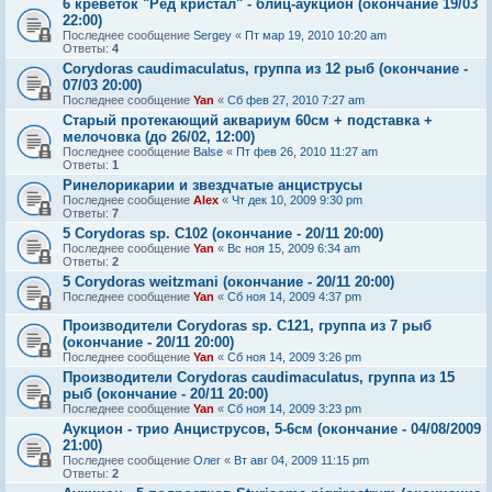
6 креветок "Ред кристал" - блиц-аукцион (окончание 19/03
22:00)
Последнее сообщение
Sergey
«
Пт мар 19, 2010 10:20 am
Ответы:
4
Corydoras caudimaculatus, группа из 12 рыб (окончание -
07/03 20:00)
Последнее сообщение
Yan
«
Сб фев 27, 2010 7:27 am
Старый протекающий аквариум 60см + подставка +
мелочовка (до 26/02, 12:00)
Последнее сообщение
Balse
«
Пт фев 26, 2010 11:27 am
Ответы:
1
Ринелорикарии и звездчатые анциструсы
Последнее сообщение
Alex
«
Чт дек 10, 2009 9:30 pm
Ответы:
7
5 Corydoras sp. C102 (окончание - 20/11 20:00)
Последнее сообщение
Yan
«
Вс ноя 15, 2009 6:34 am
Ответы:
2
5 Corydoras weitzmani (окончание - 20/11 20:00)
Последнее сообщение
Yan
«
Сб ноя 14, 2009 4:37 pm
Производители Corydoras sp. C121, группа из 7 рыб
(окончание - 20/11 20:00)
Последнее сообщение
Yan
«
Сб ноя 14, 2009 3:26 pm
Производители Corydoras caudimaculatus, группа из 15
рыб (окончание - 20/11 20:00)
Последнее сообщение
Yan
«
Сб ноя 14, 2009 3:23 pm
Аукцион - трио Анциструсов, 5-6см (окончание - 04/08/2009
21:00)
Последнее сообщение
Олег
«
Вт авг 04, 2009 11:15 pm
Ответы:
2