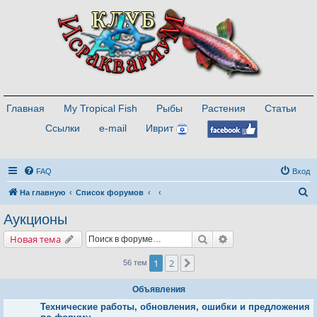
Главная
My Tropical Fish
Рыбы
Растения
Статьи
Ссылки
e-mail
Иврит
FAQ
Вход
П
На главную
Список форумов
о
Аукционы
и
Поиск
Расширенный поис
Новая тема
с
к
1
2
След.
56 тем
Объявления
Технические работы, обновления, ошибки и предложения