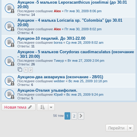
Аукцион -5 мальков Leporacanthicus joselimai (до 30.01
20:00)
Последнее сообщение
Alex
«
Пт янв 30, 2009 8:06 pm
Ответы:
14
Аукцион - 4 малька Loricaria sp. "Colombia" (до 30.01
20:00)
Последнее сообщение
Alex
«
Пт янв 30, 2009 8:02 pm
Ответы:
4
Аукцион-10 пецилий. До 30\1-22.00
Последнее сообщение
borea
«
Ср янв 28, 2009 8:02 am
Ответы:
11
Аукцион - 5 мальков Corydoras caudimaculatus (окончание
- 30/1 20:00)
Последнее сообщение
Тимур
«
Вт янв 27, 2009 2:04 pm
Ответы:
26
1
2
Аукцион-два аквариума (окончание - 28/01)
Последнее сообщение
webber
«
Вс янв 25, 2009 10:18 pm
Ответы:
6
Аукцион-Отелия ульвифолия.
Последнее сообщение
Юрий
«
Вс янв 25, 2009 9:24 pm
Ответы:
5
Новая тема
1
2
След.
56 тем
Перейти