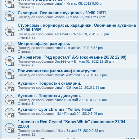
Последнее сообщение
dimaf
«
Чт мар 08, 2012 9:05 pm
Ответы:
3
Скалярии. Окончание аукциона - 20:00 24/11
Последнее сообщение
Voloha
«
Вт ноя 22, 2011 2:36 pm
Стурисомы, коридорасы, харацинки. Окончание аукциона
- 20:00 10/09
Последнее сообщение
serseyal
«
Сб сен 10, 2011 7:55 pm
Ответы:
14
Микрогеофагус рамирези.
Последнее сообщение
dimaf
«
Чт авг 04, 2011 6:52 pm
Ответы:
4
10 креветок "Ред кристал" A-S (окончание 28/02 22:00)
Последнее сообщение
Doc999tor
«
Вт мар 01, 2011 12:15 am
Ответы:
2
Производители (мальчики) анцитрусов
Последнее сообщение
MariaS
«
Вт фев 15, 2011 4:07 pm
Аукцион - Подростки скалярий.
Последнее сообщение
dimaf
«
Сб июн 12, 2010 1:38 pm
Аукцион - Подростки дискусов.
Последнее сообщение
dimaf
«
Сб май 29, 2010 12:26 am
Ответы:
6
Аукцион - Cyprichromis "Yellow Head"
Последнее сообщение
miki
«
Пн май 24, 2010 6:49 pm
1 креветка Red Crystal "Snow White" (окончание 27/04
22:00)
Последнее сообщение
shiko
«
Вт апр 27, 2010 9:22 pm
Ответы:
13