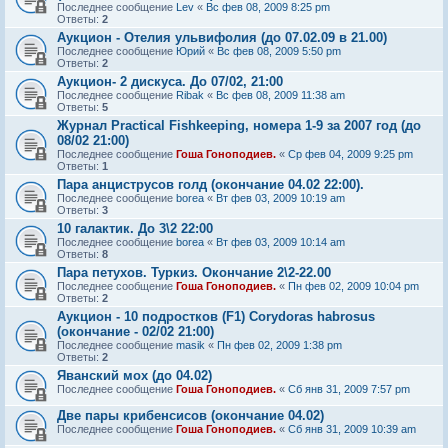
Последнее сообщение
Lev
«
Вс фев 08, 2009 8:25 pm
Ответы:
2
Аукцион - Отелия ульвифолия (до 07.02.09 в 21.00)
Последнее сообщение
Юрий
«
Вс фев 08, 2009 5:50 pm
Ответы:
2
Аукцион- 2 дискуса. До 07/02, 21:00
Последнее сообщение
Ribak
«
Вс фев 08, 2009 11:38 am
Ответы:
5
Журнал Practical Fishkeeping, номера 1-9 за 2007 год (до
08/02 21:00)
Последнее сообщение
Гоша Гоноподиев.
«
Ср фев 04, 2009 9:25 pm
Ответы:
1
Пара анциструсов голд (окончание 04.02 22:00).
Последнее сообщение
borea
«
Вт фев 03, 2009 10:19 am
Ответы:
3
10 галактик. До 3\2 22:00
Последнее сообщение
borea
«
Вт фев 03, 2009 10:14 am
Ответы:
8
Пара петухов. Туркиз. Окончание 2\2-22.00
Последнее сообщение
Гоша Гоноподиев.
«
Пн фев 02, 2009 10:04 pm
Ответы:
2
Аукцион - 10 подростков (F1) Corydoras habrosus
(окончание - 02/02 21:00)
Последнее сообщение
masik
«
Пн фев 02, 2009 1:38 pm
Ответы:
2
Яванский мох (до 04.02)
Последнее сообщение
Гоша Гоноподиев.
«
Сб янв 31, 2009 7:57 pm
Две пары крибенсисов (окончание 04.02)
Последнее сообщение
Гоша Гоноподиев.
«
Сб янв 31, 2009 10:39 am