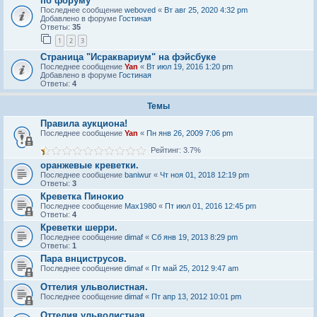
по форуму
Последнее сообщение
weboved
«
Вт авг 25, 2020 4:32 pm
Добавлено в форуме
Гостиная
Ответы:
35
1
2
3
Страница "Исраквариум" на фэйсбуке
Последнее сообщение
Yan
«
Вт июл 19, 2016 1:20 pm
Добавлено в форуме
Гостиная
Ответы:
4
Темы
Правила аукциона!
Последнее сообщение
Yan
«
Пн янв 26, 2009 7:06 pm
Рейтинг: 3.7%
оранжевые креветки.
Последнее сообщение
baniwur
«
Чт ноя 01, 2018 12:19 pm
Ответы:
3
Креветка Пинокио
Последнее сообщение
Max1980
«
Пт июл 01, 2016 12:45 pm
Ответы:
4
Креветки шерри.
Последнее сообщение
dimaf
«
Сб янв 19, 2013 8:29 pm
Ответы:
1
Пара внциструсов.
Последнее сообщение
dimaf
«
Пт май 25, 2012 9:47 am
Оттелия ульволистная.
Последнее сообщение
dimaf
«
Пт апр 13, 2012 10:01 pm
Оттелия ульволистная.