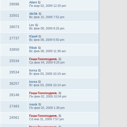
Atlant
29596
Пн мар 02, 2009 12:20 pm
AleSik
33501
Вс фев 15, 2009 7:52 pm
Lev
28073
Вс фев 08, 2009 8:25 pm
Юрий
27737
Вс фев 08, 2009 5:50 pm
Ribak
33650
Вс фев 08, 2009 11:38 am
Гоша Гоноподиев.
25534
Ср фев 04, 2009 9:25 pm
borea
29534
Вт фев 03, 2009 10:19 am
borea
38257
Вт фев 03, 2009 10:14 am
Гоша Гоноподиев.
28148
Пн фев 02, 2009 10:04 pm
masik
27483
Пн фев 02, 2009 1:38 pm
Гоша Гоноподиев.
24561
Сб янв 31, 2009 7:57 pm