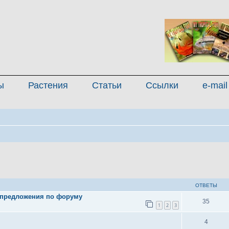
ы
Растения
Статьи
Ссылки
e-mail
иренный поиск
ОТВЕТЫ
 предложения по форуму
35
1
2
3
4