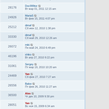
Doc999tor
28176
Вт мар 01, 2011 12:15 am
MariaS
24926
Вт фев 15, 2011 4:07 pm
dimaf
25212
Сб июн 12, 2010 1:38 pm
dimaf
33330
Сб май 29, 2010 12:26 am
miki
26072
Пн май 24, 2010 6:49 pm
shiko
46196
Вт апр 27, 2010 9:22 pm
Sergey
31061
Пт мар 19, 2010 10:20 am
Yan
24469
Сб фев 27, 2010 7:27 am
Balse
26556
Пт фев 26, 2010 11:27 am
Alex
36500
Чт дек 10, 2009 9:30 pm
Yan
28051
Вс ноя 15, 2009 6:34 am