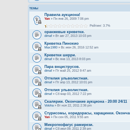
ТЕМЫ
Правила аукциона!
Yan
» Пн янв 26, 2009 7:06 pm
Рейтинг: 3.7%
оранжевые креветки.
dimaf
» Вт авг 27, 2013 10:03 pm
Креветка Пинокио
Max1980
» Вс июн 26, 2016 12:52 am
Креветки шерри.
dimaf
» Вс янв 13, 2013 8:03 pm
Пара внциструсов.
dimaf
» Пт май 25, 2012 9:47 am
Оттелия ульволистная.
dimaf
» Пт апр 13, 2012 10:01 pm
Оттелия ульволистная.
dimaf
» Сб мар 03, 2012 7:22 pm
Скалярии. Окончание аукциона - 20:00 24/11
Voloha
» Вт ноя 22, 2011 2:36 pm
Стурисомы, коридорасы, харацинки. Окончани
Yan
» Пн сен 05, 2011 9:55 am
Микрогеофагус рамирези.
dimaf
» Сб июл 09, 2011 2:39 pm