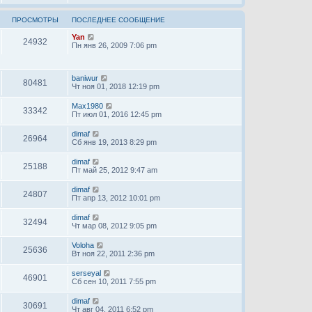
ПРОСМОТРЫ
ПОСЛЕДНЕЕ СООБЩЕНИЕ
Yan
24932
Пн янв 26, 2009 7:06 pm
baniwur
80481
Чт ноя 01, 2018 12:19 pm
Max1980
33342
Пт июл 01, 2016 12:45 pm
dimaf
26964
Сб янв 19, 2013 8:29 pm
dimaf
25188
Пт май 25, 2012 9:47 am
dimaf
24807
Пт апр 13, 2012 10:01 pm
dimaf
32494
Чт мар 08, 2012 9:05 pm
Voloha
25636
Вт ноя 22, 2011 2:36 pm
serseyal
46901
Сб сен 10, 2011 7:55 pm
dimaf
30691
Чт авг 04, 2011 6:52 pm