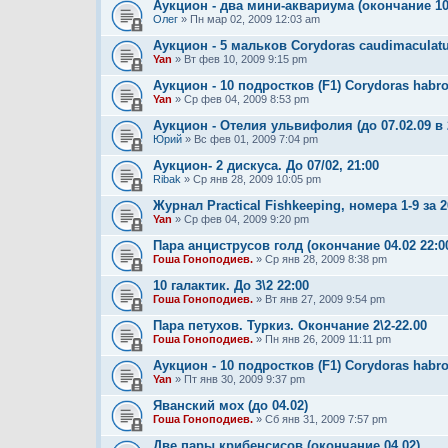
Аукцион - два мини-аквариума (окончание 10/0
Олег
» Пн мар 02, 2009 12:03 am
Аукцион - 5 мальков Corydoras caudimaculatus
Yan
» Вт фев 10, 2009 9:15 pm
Аукцион - 10 подростков (F1) Corydoras habro
Yan
» Ср фев 04, 2009 8:53 pm
Аукцион - Отелия ульвифолия (до 07.02.09 в 
Юрий
» Вс фев 01, 2009 7:04 pm
Аукцион- 2 дискуса. До 07/02, 21:00
Ribak
» Ср янв 28, 2009 10:05 pm
Журнал Practical Fishkeeping, номера 1-9 за 20
Yan
» Ср фев 04, 2009 9:20 pm
Пара анциструсов голд (окончание 04.02 22:00
Гоша Гоноподиев.
» Ср янв 28, 2009 8:38 pm
10 галактик. До 3\2 22:00
Гоша Гоноподиев.
» Вт янв 27, 2009 9:54 pm
Пара петухов. Туркиз. Окончание 2\2-22.00
Гоша Гоноподиев.
» Пн янв 26, 2009 11:11 pm
Аукцион - 10 подростков (F1) Corydoras habro
Yan
» Пт янв 30, 2009 9:37 pm
Яванский мох (до 04.02)
Гоша Гоноподиев.
» Сб янв 31, 2009 7:57 pm
Две пары крибенсисов (окончание 04.02)