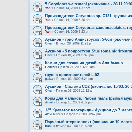
5 Corydoras weitzmani (окончание - 20/11 20:0
Yan
» Сб ноя 14, 2009 4:37 pm
Производители Corydoras sp. C121, группа из 
Yan
» Сб ноя 14, 2009 3:26 pm
Производители Corydoras caudimaculatus, груп
Yan
» Сб ноя 14, 2009 3:23 pm
Аукцион - трио Анциструсов, 5-6см (окончание
Олег
» Вт июл 28, 2009 11:21 pm
Аукцион - 5 подростков Sturisoma nigrirostrum
Олег
» Пт июл 10, 2009 11:45 pm
Камни для создания дизайна Аля Амано
Павел
» Ср июн 24, 2009 6:19 am
группа производителей L-52
galka
» Пн июн 01, 2009 6:24 pm
Аукцион - Система CO2 (окончание 15/03, 20:0
Олег
» Пн мар 02, 2009 12:12 am
Корм для мальков. Рыбья пыль (рыбья мука)
dimaf
» Вс мар 15, 2009 4:32 pm
125 Креветок неокаридин.Аукцион до 7 марта
AlexLaufer
» Сб фев 28, 2009 8:47 pm
Парчёвый птеригоплихт (окончание 10 марта 
frank
» Вт мар 03, 2009 4:16 pm