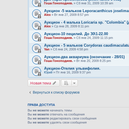
Гоша Гоноподиев.
» Сб янв 31, 2009 10:39 am
Аукцион -5 мальков Leporacanthicus joselimai 
Alex
» Вт янв 27, 2009 8:57 pm
Аукцион - 4 малька Loricaria sp. "Colombia" (д
Alex
» Ср янв 28, 2009 8:11 pm
Аукцион-10 пецилий. До 30\1-22.00
Гоша Гоноподиев.
» Сб янв 24, 2009 11:15 pm
Аукцион - 5 мальков Corydoras caudimaculatus
Yan
» Сб янв 24, 2009 4:58 pm
Аукцион-два аквариума (окончание - 28/01)
Гоша Гоноподиев.
» Вт янв 20, 2009 8:25 pm
Аукцион-Отелия ульвифолия.
Юрий
» Пт янв 16, 2009 9:37 pm
Новая тема
Вернуться к списку форумов
ПРАВА ДОСТУПА
Вы
не можете
начинать темы
Вы
не можете
отвечать на сообщения
Вы
не можете
редактировать свои сообщения
Вы
не можете
удалять свои сообщения