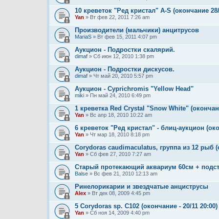
10 креветок "Ред кристал" A-S (окончание 28/
Yan
» Вт фев 22, 2011 7:26 am
Производители (мальчики) анцитрусов
MariaS
» Вт фев 15, 2011 4:07 pm
Аукцион - Подростки скалярий.
dimaf
» Сб июн 12, 2010 1:38 pm
Аукцион - Подростки дискусов.
dimaf
» Чт май 20, 2010 5:57 pm
Аукцион - Cyprichromis "Yellow Head"
miki
» Пн май 24, 2010 6:49 pm
1 креветка Red Crystal "Snow White" (окончани
Yan
» Вс апр 18, 2010 10:22 am
6 креветок "Ред кристал" - блиц-аукцион (око
Yan
» Чт мар 18, 2010 8:18 pm
Corydoras caudimaculatus, группа из 12 рыб (о
Yan
» Сб фев 27, 2010 7:27 am
Старый протекающий аквариум 60см + подстав
Balse
» Вс фев 21, 2010 12:13 am
Ринелорикарии и звездчатые анциструсы
Alex
» Вт дек 08, 2009 4:45 pm
5 Corydoras sp. C102 (окончание - 20/11 20:00)
Yan
» Сб ноя 14, 2009 4:40 pm