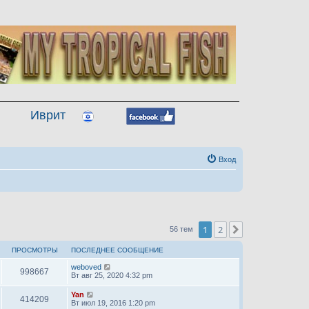
Иврит
Вход
1
2
След.
56 тем
ПРОСМОТРЫ
ПОСЛЕДНЕЕ СООБЩЕНИЕ
weboved
998667
Вт авг 25, 2020 4:32 pm
Yan
414209
Вт июл 19, 2016 1:20 pm