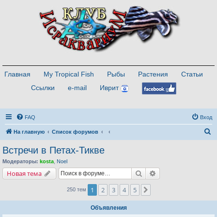
Главная
My Tropical Fish
Рыбы
Растения
Статьи
Ссылки
e-mail
Иврит
FAQ
Вход
П
На главную
Список форумов
о
Встречи в Петах-Тикве
и
Модераторы:
kosta
,
Noel
с
Поиск
Расширенный поис
Новая тема
к
1
2
3
4
5
След.
250 тем
Объявления