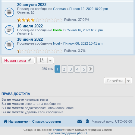
20 августа 2022
Последнее сообщение
Gariman
«
Пн сен 12, 2022 10:22 pm
Ответы:
10
Рейтинг: 37.04%
16 июля 2022
Последнее сообщение
kosta
«
Сб июл 16, 2022 6:53 pm
Ответы:
6
18 июня 2022
Последнее сообщение
Noel
«
Пн июн 06, 2022 10:41 am
Рейтинг: 3.7%
Новая тема
1
2
3
4
5
След.
250 тем
Перейти
ПРАВА ДОСТУПА
Вы
не можете
начинать темы
Вы
не можете
отвечать на сообщения
Вы
не можете
редактировать свои сообщения
Вы
не можете
удалять свои сообщения
На главную
Список форумов
Часовой пояс:
UTC+03:00
Создано на основе
phpBB
® Forum Software © phpBB Limited
Русская поддержка phpBB