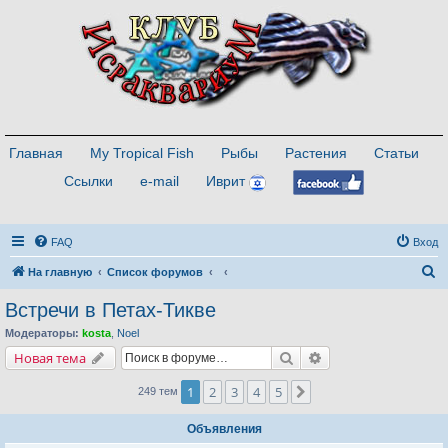
Главная
My Tropical Fish
Рыбы
Растения
Статьи
Ссылки
e-mail
Иврит
FAQ
Вход
П
На главную
Список форумов
о
Встречи в Петах-Тикве
и
Модераторы:
kosta
,
Noel
с
Поиск
Расширенный поис
Новая тема
к
1
2
3
4
5
След.
249 тем
Объявления