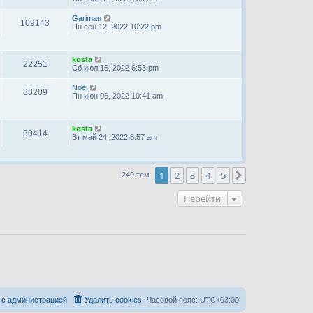
Gariman
109143
Пн сен 12, 2022 10:22 pm
kosta
22251
Сб июл 16, 2022 6:53 pm
Noel
38209
Пн июн 06, 2022 10:41 am
kosta
30414
Вт май 24, 2022 8:57 am
1
2
3
4
5
След.
249 тем
Перейти
 с администрацией
Удалить cookies
Часовой пояс:
UTC+03:00