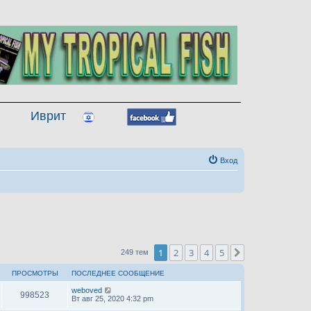
Иврит
Вход
1
2
3
4
5
След.
249 тем
ПРОСМОТРЫ
ПОСЛЕДНЕЕ СООБЩЕНИЕ
weboved
998523
Вт авг 25, 2020 4:32 pm