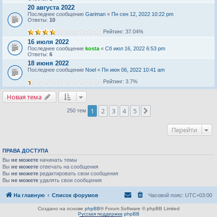
20 августа 2022
Последнее сообщение
Gariman
«
Пн сен 12, 2022 10:22 pm
Ответы:
10
Рейтинг: 37.04%
16 июля 2022
Последнее сообщение
kosta
«
Сб июл 16, 2022 6:53 pm
Ответы:
6
18 июня 2022
Последнее сообщение
Noel
«
Пн июн 06, 2022 10:41 am
Рейтинг: 3.7%
Новая тема
1
2
3
4
5
След.
250 тем
Перейти
ПРАВА ДОСТУПА
Вы
не можете
начинать темы
Вы
не можете
отвечать на сообщения
Вы
не можете
редактировать свои сообщения
Вы
не можете
удалять свои сообщения
На главную
Список форумов
Часовой пояс:
UTC+03:00
Создано на основе
phpBB
® Forum Software © phpBB Limited
Русская поддержка phpBB