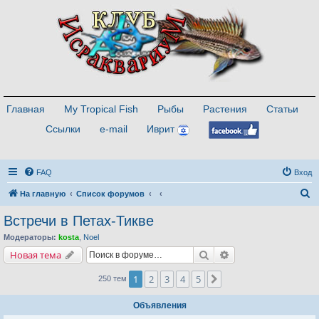
Главная
My Tropical Fish
Рыбы
Растения
Статьи
Ссылки
e-mail
Иврит
FAQ
Вход
П
На главную
Список форумов
о
Встречи в Петах-Тикве
и
Модераторы:
kosta
,
Noel
с
Поиск
Расширенный поис
Новая тема
к
1
2
3
4
5
След.
250 тем
Объявления