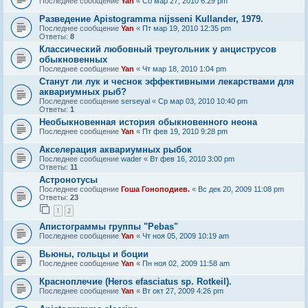
Последнее сообщение
Yan
«
Сб мар 27, 2010 6:29 pm
Разведение Apistogramma nijsseni Kullander, 1979.
Последнее сообщение
Yan
«
Пт мар 19, 2010 12:35 pm
Ответы:
8
Классический любовный треугольник у анциструсов
обыкновенных
Последнее сообщение
Yan
«
Чт мар 18, 2010 1:04 pm
Станут ли лук и чеснок эффективными лекарствами для
аквариумных рыб?
Последнее сообщение
serseyal
«
Ср мар 03, 2010 10:40 pm
Ответы:
1
Необыкновенная история обыкновенного неона
Последнее сообщение
Yan
«
Пт фев 19, 2010 9:28 pm
Акселерация аквариумных рыбок
Последнее сообщение
wader
«
Вт фев 16, 2010 3:00 pm
Ответы:
11
Астронотусы
Последнее сообщение
Гоша Гоноподиев.
«
Вс дек 20, 2009 11:08 pm
Ответы:
23
1
2
Апистограммы группы "Pebas"
Последнее сообщение
Yan
«
Чт ноя 05, 2009 10:19 am
Вьюны, гольцы и боции
Последнее сообщение
Yan
«
Пн ноя 02, 2009 11:58 am
Красноплечие (Heros efasciatus sp. Rotkeil).
Последнее сообщение
Yan
«
Вт окт 27, 2009 4:26 pm