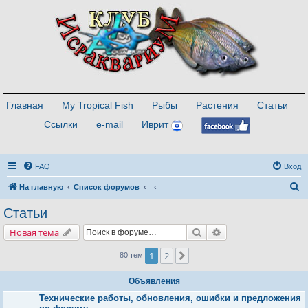
Главная
My Tropical Fish
Рыбы
Растения
Статьи
Ссылки
e-mail
Иврит
FAQ
Вход
П
На главную
Список форумов
о
Статьи
и
Поиск
Расширенный поис
Новая тема
с
к
1
2
След.
80 тем
Объявления
Технические работы, обновления, ошибки и предложения