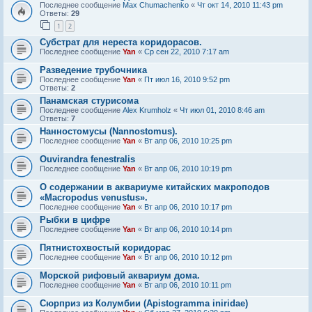
Последнее сообщение
Max Chumachenko
«
Чт окт 14, 2010 11:43 pm
Ответы:
29
1
2
Субстрат для нереста коридорасов.
Последнее сообщение
Yan
«
Ср сен 22, 2010 7:17 am
Разведение трубочника
Последнее сообщение
Yan
«
Пт июл 16, 2010 9:52 pm
Ответы:
2
Панамская стурисома
Последнее сообщение
Alex Krumholz
«
Чт июл 01, 2010 8:46 am
Ответы:
7
Нанностомусы (Nannostomus).
Последнее сообщение
Yan
«
Вт апр 06, 2010 10:25 pm
Ouvirandra fenestralis
Последнее сообщение
Yan
«
Вт апр 06, 2010 10:19 pm
О содержании в аквариуме китайских макроподов
«Macropodus venustus».
Последнее сообщение
Yan
«
Вт апр 06, 2010 10:17 pm
Рыбки в цифре
Последнее сообщение
Yan
«
Вт апр 06, 2010 10:14 pm
Пятнистохвостый коридорас
Последнее сообщение
Yan
«
Вт апр 06, 2010 10:12 pm
Морской рифовый аквариум дома.
Последнее сообщение
Yan
«
Вт апр 06, 2010 10:11 pm
Сюрприз из Колумбии (Apistogramma iniridae)