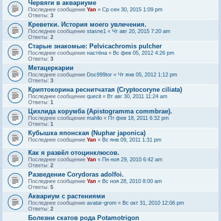
Червяги в аквариуме
Последнее сообщение
Yan
«
Ср сен 30, 2015 1:09 pm
Ответы:
3
Креветки. История моего увлечения.
Последнее сообщение
stasne1
«
Чт авг 20, 2015 7:20 am
Ответы:
2
Старые знакомые: Pelvicachromis pulcher
Последнее сообщение
настёна
«
Вс фев 05, 2012 4:26 pm
Ответы:
3
Метацеркарии
Последнее сообщение
Doc999tor
«
Чт янв 05, 2012 1:12 pm
Ответы:
3
Криптокорина реснитчатая (Cryptocoryne ciliata)
Последнее сообщение
quecit
«
Вт авг 30, 2011 11:24 am
Ответы:
1
Цихлида корумба (Apistogramma commbrae).
Последнее сообщение
mahllo
«
Пт фев 18, 2011 6:32 pm
Ответы:
1
Кубышка японская (Nuphar japonica)
Последнее сообщение
Yan
«
Вс янв 09, 2011 1:31 pm
Как я развёл отоцинклюсов.
Последнее сообщение
Yan
«
Пн ноя 29, 2010 6:42 am
Ответы:
2
Разведение Corydoras adolfoi.
Последнее сообщение
Yan
«
Вс ноя 28, 2010 8:00 am
Ответы:
5
Аквариум с растениями
Последнее сообщение
avatar-grom
«
Вс окт 31, 2010 12:06 pm
Ответы:
2
Болезни скатов рода Potamotrigon