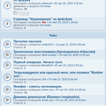
по форуму
Последнее сообщение
weboved
«
Вт авг 25, 2020 4:32 pm
Добавлено в форуме
Гостиная
Ответы:
35
1
2
3
Страница "Исраквариум" на фэйсбуке
Последнее сообщение
Yan
«
Вт июл 19, 2016 1:20 pm
Добавлено в форуме
Гостиная
Ответы:
4
Темы
Прогулки прыгуна
Последнее сообщение
smile1974
«
Ср мар 21, 2018 4:45 pm
Ответы:
9
Трехполосая апистограмма (Apistogramma trifasciata)
Последнее сообщение
dima-shuba1
«
Пн янв 29, 2018 12:35 pm
Ответы:
5
Первый аквариум. Начало пути.
Последнее сообщение
BlondDoll
«
Вт авг 23, 2016 2:59 pm
Ответы:
3
Тетра-какрдинал или красный неон, или полвека "Number
one".
Последнее сообщение
c64
«
Пт янв 22, 2016 5:04 pm
Ответы:
3
Нимфея - советы начинающим.
Последнее сообщение
Алекс каз
«
Пт окт 09, 2015 10:39 pm
Ответы:
10
Дианема длинноусая (Dianema longibarbis)
Последнее сообщение
Алекс каз
«
Пт окт 09, 2015 10:33 pm
Ответы:
1