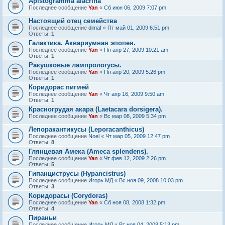
Apistogramma alacrina
Последнее сообщение
Yan
«
Сб июн 06, 2009 7:07 pm
Настоящий отец семейства
Последнее сообщение
dimaf
«
Пт май 01, 2009 6:51 pm
Ответы:
1
Галактика. Аквариумная эпопея.
Последнее сообщение
Yan
«
Пн апр 27, 2009 10:21 am
Ответы:
1
Ракушковые лампрологусы.
Последнее сообщение
Yan
«
Пн апр 20, 2009 5:26 pm
Ответы:
1
Коридорас пигмей
Последнее сообщение
Yan
«
Чт апр 16, 2009 9:50 am
Ответы:
1
Красногрудая акара (Laetacara dorsigera).
Последнее сообщение
Yan
«
Вс мар 08, 2009 5:34 pm
Лепоракантикусы (Leporacanthicus)
Последнее сообщение
Noel
«
Чт мар 05, 2009 12:47 pm
Ответы:
8
Глянцевая Амека (Ameca splendens).
Последнее сообщение
Yan
«
Чт фев 12, 2009 2:26 pm
Ответы:
5
Гипанциструсы (Hypancistrus)
Последнее сообщение
Игорь МД
«
Вс ноя 09, 2008 10:03 pm
Ответы:
3
Коридорасы (Corydoras)
Последнее сообщение
Yan
«
Сб ноя 08, 2008 1:32 pm
Ответы:
4
Пираньи
Последнее сообщение
Игорь МД
«
Вт ноя 04, 2008 5:13 pm