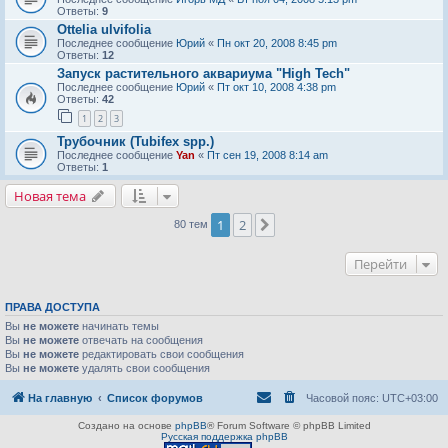
Ответы:
9
Ottelia ulvifolia
Последнее сообщение
Юрий
«
Пн окт 20, 2008 8:45 pm
Ответы:
12
Запуск растительного аквариума "High Tech"
Последнее сообщение
Юрий
«
Пт окт 10, 2008 4:38 pm
Ответы:
42
1
2
3
Трубочник (Tubifex spp.)
Последнее сообщение
Yan
«
Пт сен 19, 2008 8:14 am
Ответы:
1
Новая тема
1
2
След.
80 тем
Перейти
ПРАВА ДОСТУПА
Вы
не можете
начинать темы
Вы
не можете
отвечать на сообщения
Вы
не можете
редактировать свои сообщения
Вы
не можете
удалять свои сообщения
На главную
Список форумов
Часовой пояс:
UTC+03:00
Создано на основе
phpBB
® Forum Software © phpBB Limited
Русская поддержка phpBB