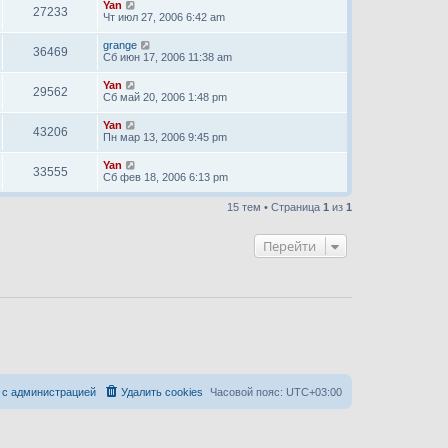
Yan
27233
Чт июл 27, 2006 6:42 am
grange
36469
Сб июн 17, 2006 11:38 am
Yan
29562
Сб май 20, 2006 1:48 pm
Yan
43206
Пн мар 13, 2006 9:45 pm
Yan
33555
Сб фев 18, 2006 6:13 pm
15 тем • Страница
1
из
1
Перейти
 с администрацией
Удалить cookies
Часовой пояс:
UTC+03:00