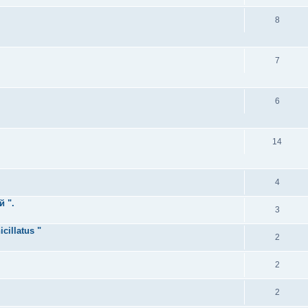
8
7
6
14
4
й ".
3
illatus "
2
2
2