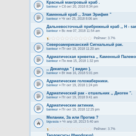
Красный мангровый краб .
baniwur
» Сб окт 20, 2018 8:34 pm
Каменный краб ,, Злая Эрифия "
baniwur
» Чт окт 25, 2018 8:06 am
Дальневосточный прибрежный краб ,, Н - sa
baniwur
» Вс янв 07, 2018 11:54 am
Рейтинг: 3.7%
Североамериканский Сигнальный рак.
baniwur
» Пт окт 19, 2018 11:20 am
Адриатическая креветка ,, Каменный Палемо
baniwur
» Пн янв 15, 2018 1:32 pm
,, Декапода " ( видио ).
baniwur
» Вт янв 16, 2018 5:01 pm
Адриатические голожаберники.
baniwur
» Пт окт 19, 2018 1:24 pm
Адриатический рак - отшельник ,, Диоген ".
baniwur
» Пт окт 19, 2018 9:41 am
Адриатические актинии.
baniwur
» Пт окт 19, 2018 12:25 pm
Мелании, За или Против ?
bigvasia
» Чт апр 18, 2013 5:40 am
Рейтинг: 3.7%
Теодоксусы (theodoxus)