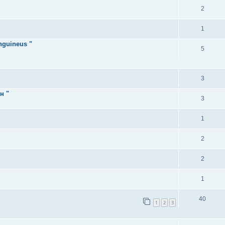
2
1
nguineus "
5
3
н "
3
1
2
2
1
40
1
2
3