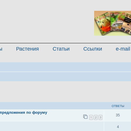
ы
Растения
Статьи
Ссылки
e-mail
иренный поиск
ОТВЕТЫ
 предложения по форуму
35
1
2
3
4