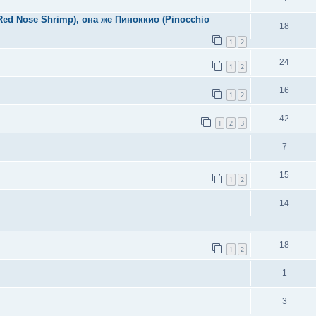
ed Nose Shrimp), она же Пиноккио (Pinocchio
18
1
2
24
1
2
16
1
2
42
1
2
3
7
15
1
2
14
18
1
2
1
3