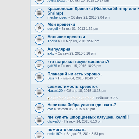
АлександрА
» Вс окт 25, 2015 10:17 pm
Красноносая Креветка (Rednose Shrimp или R
Shrimp)
mechenosec
» Сб фев 21, 2015 9:04 pm
Мои креветки
sergefl
» Вт окт 01, 2013 1:32 pm
Большие креветки
Thoria
» Пн мар 09, 2015 9:37 am
Ампулярия
is-fx
» Ср сен 29, 2010 5:16 pm
кто встречал такую живность?
galit75
» Пн июн 15, 2015 10:23 pm
Планарий ни есть хорошо .
Batir
» Пн май 04, 2015 10:40 pm
совместимость креветок
Натан120
» Сб апр 18, 2015 10:13 pm
Рейтинг: 3.7%
Неритина Зебра улитка где взять?
dvir
» Чт фев 05, 2015 8:45 pm
где купить шпорциевых лягушек..хелп!!!
oliviya83
» Пт июн 14, 2013 6:13 pm
помогите опознать
smile1974
» Вс дек 07, 2014 8:53 pm