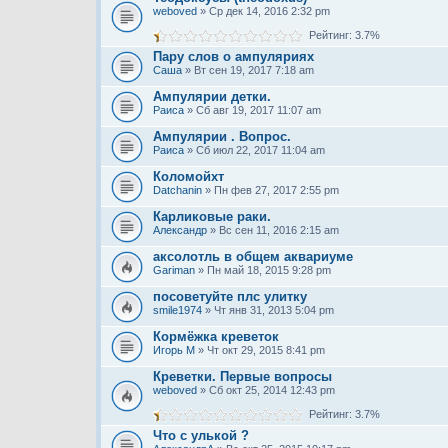
weboved
» Ср дек 14, 2016 2:32 pm
Рейтинг: 3.7%
Пару слов о ампуляриях
Саша
» Вт сен 19, 2017 7:18 am
Ампулярии детки.
Раиса
» Сб авг 19, 2017 11:07 am
Ампулярии . Вопрос.
Раиса
» Сб июл 22, 2017 11:04 am
Коломойхт
Datchanin
» Пн фев 27, 2017 2:55 pm
Карликовые раки.
Александр
» Вс сен 11, 2016 2:15 am
аксолотль в общем аквариуме
Gariman
» Пн май 18, 2015 9:28 pm
посоветуйте плс улитку
smile1974
» Чт янв 31, 2013 5:04 pm
Кормёжка креветок
Игорь М
» Чт окт 29, 2015 8:41 pm
Креветки. Первые вопросы
weboved
» Сб окт 25, 2014 12:43 pm
Рейтинг: 3.7%
Что с улькой ?