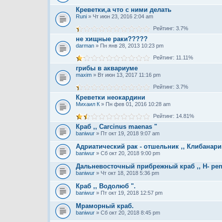
Креветки,а что с ними делать
Runi
» Чт июн 23, 2016 2:04 am
Рейтинг: 3.7%
не хищные раки?????
darman
» Пн янв 28, 2013 10:23 pm
Рейтинг: 11.11%
грибы в аквариуме
maxim
» Вт июн 13, 2017 11:16 pm
Рейтинг: 3.7%
Креветки неокардини
Михаил К
» Пн фев 01, 2016 10:28 am
Рейтинг: 14.81%
Краб ,, Carcinus maenas "
baniwur
» Пт окт 19, 2018 9:07 am
Адриатический рак - отшельник ,, Клибанари
baniwur
» Сб окт 20, 2018 9:00 pm
Дальневосточный прибрежный краб ,, Н- рenic
baniwur
» Чт окт 18, 2018 5:36 pm
Краб ,, Водолюб ".
baniwur
» Пт окт 19, 2018 12:57 pm
Мраморный краб.
baniwur
» Сб окт 20, 2018 8:45 pm