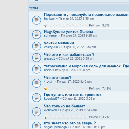
ТЕМЫ
Подскажите , пожалуйста правильное назван
baniwur
» Пт мар 24, 2023 9:38 am
Рейтинг: 3.7%
Ищу,Куплю улиток Хелена
schremer
» Пн фев 27, 2023 9:28 am
улитки мелании
valery200
» Пт дек 30, 2022 3:34 pm
Что это и как избавиться ?
alexep1
» Сб май 22, 2021 3:39 pm
тетраселмис и морская соль для аманок. Где
ariela
» Вт мар 09, 2021 9:20 pm
Что это такое?
דמיטרי
» Пн авг 17, 2020 9:40 pm
Рейтинг: 7.41%
Где купить или взять креветок.
kosolapi67
» Сб апр 11, 2020 3:03 pm
Что только не бывает
weboved
» Ср дек 25, 2019 10:43 am
Рейтинг: 3.7%
кто знает что это за зверь ?
segasupermega
» Сб янв 16, 2016 8:30 pm