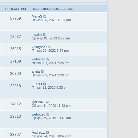
ПРОСМОТРЫ
ПОСЛЕДНЕЕ СООБЩЕНИЕ
MariaS
57759
Вт мар 28, 2023 11:37 pm
maxim
18937
Ср мар 01, 2023 2:27 am
valery200
35315
Пт дек 30, 2022 3:34 pm
weboved
27189
Вт июн 01, 2021 7:25 am
ariela
20700
Вт мар 09, 2021 9:20 pm
דמיטרי
22818
Пт авг 21, 2020 8:33 pm
igor1961
24912
Сб апр 11, 2020 11:43 pm
weboved
29813
Ср дек 25, 2019 10:43 am
Andrey...
33807
Сб ноя 24, 2018 10:43 am