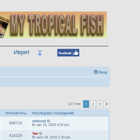
Иврит
Вход
1
2
3
След.
127 тем
ПРОСМОТРЫ
ПОСЛЕДНЕЕ СООБЩЕНИЕ
weboved
998733
Вт авг 25, 2020 4:32 pm
Yan
414229
Вт июл 19, 2016 1:20 pm