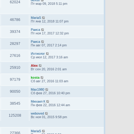
dexus
62024
Пт мар 09, 2018 5:11 pm
MariaS
46786
Пт янв 12, 2018 11:07 pm
Раиса
39374
Пт ноя 17, 2017 12:32 pm
Раиса
28297
Пн авг 07, 2017 2:14 pm
Ихтиолог
27616
Ср июл 12, 2017 3:16 am
Alex
25910
Вт сен 20, 2016 2:01 am
kosta
97179
Сб авг 27, 2016 11:03 am
Max1980
90050
Сб фев 27, 2016 10:40 pm
Михаил К
38545
Пн фев 22, 2016 12:44 am
weboved
125208
Вс ноя 01, 2015 9:58 pm
MariaS
27366