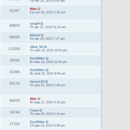
Пн окт 26, 2015 9:50 am
Alex
61347
Ср сен 02, 2015 1:25 pm
sergefl
68824
Пт авг 21, 2015 11:24 am
MariaS
56030
Пн авг 03, 2015 7:17 am
slava_VA
110261
Пт июн 19, 2015 10:04 pm
Doc999tor
32632
Вт июн 16, 2015 11:04 pm
Doc999tor
52396
Вс май 10, 2015 9:49 am
Натан120
56174
Пт апр 24, 2015 2:46 pm
Alex
60079
Вт мар 17, 2015 9:31 pm
Саша
24744
Пт янв 30, 2015 9:14 am
Doc999tor
27322
Сб дек 13, 2014 6:36 pm