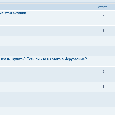
ОТВЕТЫ
ие этой актинии
2
3
0
3
 взять, купить? Есть ли что из этого в Иерусалиме?
0
2
1
0
5