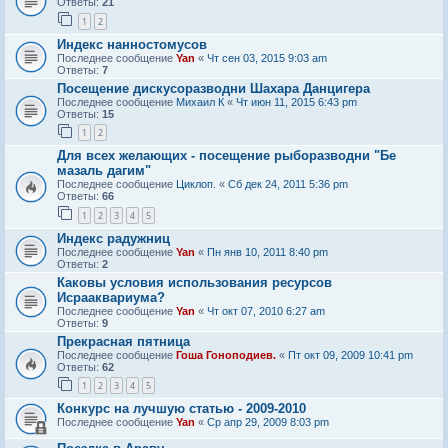
Ответы:
21
1
2
Индекс нанностомусов
Последнее сообщение
Yan
«
Чт сен 03, 2015 9:03 am
Ответы:
7
Посещение дискусоразводни Шахара Данцигера
Последнее сообщение
Михаил К
«
Чт июн 11, 2015 6:43 pm
Ответы:
15
1
2
Для всех желающих - посещение рыборазводни "Бе
мазаль дагим"
Последнее сообщение
Циклоп.
«
Сб дек 24, 2011 5:36 pm
Ответы:
66
1
2
3
4
5
Индекс радужниц
Последнее сообщение
Yan
«
Пн янв 10, 2011 8:40 pm
Ответы:
2
Каковы условия использования ресурсов
Исрааквариума?
Последнее сообщение
Yan
«
Чт окт 07, 2010 6:27 am
Ответы:
9
Прекрасная пятница
Последнее сообщение
Гоша Гоноподиев.
«
Пт окт 09, 2009 10:41 pm
Ответы:
62
1
2
3
4
5
Конкурс на лучшую статью - 2009-2010
Последнее сообщение
Yan
«
Ср апр 29, 2009 8:03 pm