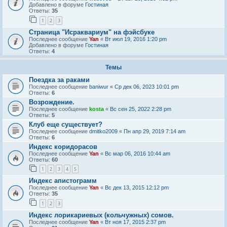
Добавлено в форуме
Гостиная
Ответы:
35
1
2
3
Страница "Исраквариум" на фэйсбуке
Последнее сообщение
Yan
«
Вт июл 19, 2016 1:20 pm
Добавлено в форуме
Гостиная
Ответы:
4
Темы
Поездка за раками
Последнее сообщение
baniwur
«
Ср дек 06, 2023 10:01 pm
Ответы:
6
Возрождение.
Последнее сообщение
kosta
«
Вс сен 25, 2022 2:28 pm
Ответы:
5
Клуб еще существует?
Последнее сообщение
dmitko2009
«
Пн апр 29, 2019 7:14 am
Ответы:
6
Индекс коридорасов
Последнее сообщение
Yan
«
Вс мар 06, 2016 10:44 am
Ответы:
60
1
2
3
4
5
Индекс апистограмм
Последнее сообщение
Yan
«
Вс дек 13, 2015 12:12 pm
Ответы:
35
1
2
3
Индекс лорикариевых (кольчужных) сомов.
Последнее сообщение
Yan
«
Вт ноя 17, 2015 2:37 pm