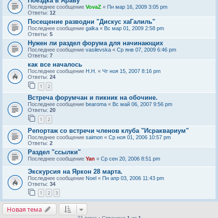
Поездка в Араву
Последнее сообщение
VovaZ
«
Пн мар 16, 2009 3:05 pm
Ответы:
12
Посещение разводни "Дискус хаГалиль"
Последнее сообщение
galka
«
Вс мар 01, 2009 2:58 pm
Ответы:
5
Нужен ли раздел форума для начинающих
Последнее сообщение
vasilevska
«
Ср янв 07, 2009 6:46 pm
Ответы:
7
как все началось
Последнее сообщение
Н.Н.
«
Чт ноя 15, 2007 8:16 pm
Ответы:
24
1
2
Встреча форумчан и пикник на обочине.
Последнее сообщение
bearoma
«
Вс май 06, 2007 9:56 pm
Ответы:
20
1
2
Репортаж со встречи членов клуба "Исраквариум"
Последнее сообщение
saimon
«
Ср ноя 01, 2006 10:57 pm
Ответы:
2
Раздел "ссылки"
Последнее сообщение
Yan
«
Ср сен 20, 2006 8:51 pm
Экскурсия на Яркон 28 марта.
Последнее сообщение
Noel
«
Пн апр 03, 2006 11:43 pm
Ответы:
34
1
2
3
Новая тема