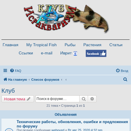
Главная
My Tropical Fish
Рыбы
Растения
Статьи
Ссылки
e-mail
Иврит
FAQ
Вход
П
На главную
Список форумов
о
Клуб
и
Поиск
Расширенный поис
Новая тема
с
21 тема • Страница
1
из
1
к
Объявления
Технические работы, обновления, ошибки и предложения
по форуму
Последнее сообщение
weboved
«
Вт авг 25, 2020 4:32 pm