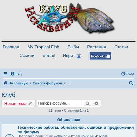
Главная
My Tropical Fish
Рыбы
Растения
Статьи
Ссылки
e-mail
Иврит
FAQ
Вход
П
На главную
Список форумов
о
Клуб
и
Поиск
Расширенный поис
Новая тема
с
21 тема • Страница
1
из
1
к
Объявления
Технические работы, обновления, ошибки и предложения
по форуму
Последнее сообщение
weboved
«
Вт авг 25, 2020 4:32 pm