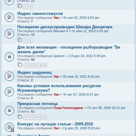
Ответы:
21
1
2
Индекс нанностомусов
Последнее сообщение
Yan
«
Чт сен 03, 2015 9:03 am
Ответы:
7
Посещение дискусоразводни Шахара Данцигера
Последнее сообщение
Михаил К
«
Чт июн 11, 2015 6:43 pm
Ответы:
15
1
2
Для всех желающих - посещение рыборазводни "Бе
мазаль дагим"
Последнее сообщение
Циклоп.
«
Сб дек 24, 2011 5:36 pm
Ответы:
66
1
2
3
4
5
Индекс радужниц
Последнее сообщение
Yan
«
Пн янв 10, 2011 8:40 pm
Ответы:
2
Каковы условия использования ресурсов
Исрааквариума?
Последнее сообщение
Yan
«
Чт окт 07, 2010 6:27 am
Ответы:
9
Прекрасная пятница
Последнее сообщение
Гоша Гоноподиев.
«
Пт окт 09, 2009 10:41 pm
Ответы:
62
1
2
3
4
5
Конкурс на лучшую статью - 2009-2010
Последнее сообщение
Yan
«
Ср апр 29, 2009 8:03 pm