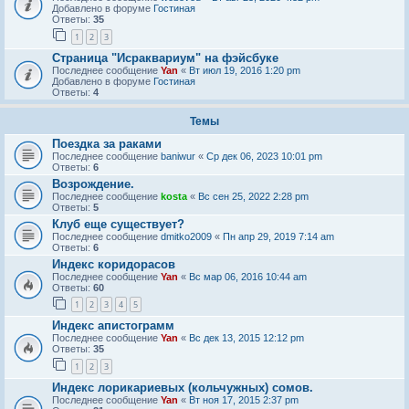
Добавлено в форуме
Гостиная
Ответы:
35
1
2
3
Страница "Исраквариум" на фэйсбуке
Последнее сообщение
Yan
«
Вт июл 19, 2016 1:20 pm
Добавлено в форуме
Гостиная
Ответы:
4
Темы
Поездка за раками
Последнее сообщение
baniwur
«
Ср дек 06, 2023 10:01 pm
Ответы:
6
Возрождение.
Последнее сообщение
kosta
«
Вс сен 25, 2022 2:28 pm
Ответы:
5
Клуб еще существует?
Последнее сообщение
dmitko2009
«
Пн апр 29, 2019 7:14 am
Ответы:
6
Индекс коридорасов
Последнее сообщение
Yan
«
Вс мар 06, 2016 10:44 am
Ответы:
60
1
2
3
4
5
Индекс апистограмм
Последнее сообщение
Yan
«
Вс дек 13, 2015 12:12 pm
Ответы:
35
1
2
3
Индекс лорикариевых (кольчужных) сомов.
Последнее сообщение
Yan
«
Вт ноя 17, 2015 2:37 pm