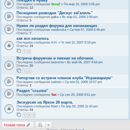
Поездка в Араву
Последнее сообщение
VovaZ
«
Пн мар 16, 2009 3:05 pm
Ответы:
12
Посещение разводни "Дискус хаГалиль"
Последнее сообщение
galka
«
Вс мар 01, 2009 2:58 pm
Ответы:
5
Нужен ли раздел форума для начинающих
Последнее сообщение
vasilevska
«
Ср янв 07, 2009 6:46 pm
Ответы:
7
как все началось
Последнее сообщение
Н.Н.
«
Чт ноя 15, 2007 8:16 pm
Ответы:
24
1
2
Встреча форумчан и пикник на обочине.
Последнее сообщение
bearoma
«
Вс май 06, 2007 9:56 pm
Ответы:
20
1
2
Репортаж со встречи членов клуба "Исраквариум"
Последнее сообщение
saimon
«
Ср ноя 01, 2006 10:57 pm
Ответы:
2
Раздел "ссылки"
Последнее сообщение
Yan
«
Ср сен 20, 2006 8:51 pm
Экскурсия на Яркон 28 марта.
Последнее сообщение
Noel
«
Пн апр 03, 2006 11:43 pm
Ответы:
34
1
2
3
Новая тема