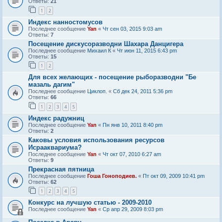
Ответы:
21
1
2
Индекс нанностомусов
Последнее сообщение
Yan
«
Чт сен 03, 2015 9:03 am
Ответы:
7
Посещение дискусоразводни Шахара Данцигера
Последнее сообщение
Михаил К
«
Чт июн 11, 2015 6:43 pm
Ответы:
15
1
2
Для всех желающих - посещение рыборазводни "Бе
мазаль дагим"
Последнее сообщение
Циклоп.
«
Сб дек 24, 2011 5:36 pm
Ответы:
66
1
2
3
4
5
Индекс радужниц
Последнее сообщение
Yan
«
Пн янв 10, 2011 8:40 pm
Ответы:
2
Каковы условия использования ресурсов
Исрааквариума?
Последнее сообщение
Yan
«
Чт окт 07, 2010 6:27 am
Ответы:
9
Прекрасная пятница
Последнее сообщение
Гоша Гоноподиев.
«
Пт окт 09, 2009 10:41 pm
Ответы:
62
1
2
3
4
5
Конкурс на лучшую статью - 2009-2010
Последнее сообщение
Yan
«
Ср апр 29, 2009 8:03 pm