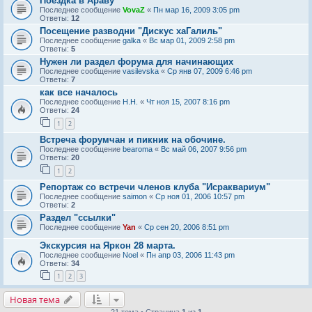
Поездка в Араву
Последнее сообщение
VovaZ
«
Пн мар 16, 2009 3:05 pm
Ответы:
12
Посещение разводни "Дискус хаГалиль"
Последнее сообщение
galka
«
Вс мар 01, 2009 2:58 pm
Ответы:
5
Нужен ли раздел форума для начинающих
Последнее сообщение
vasilevska
«
Ср янв 07, 2009 6:46 pm
Ответы:
7
как все началось
Последнее сообщение
Н.Н.
«
Чт ноя 15, 2007 8:16 pm
Ответы:
24
1
2
Встреча форумчан и пикник на обочине.
Последнее сообщение
bearoma
«
Вс май 06, 2007 9:56 pm
Ответы:
20
1
2
Репортаж со встречи членов клуба "Исраквариум"
Последнее сообщение
saimon
«
Ср ноя 01, 2006 10:57 pm
Ответы:
2
Раздел "ссылки"
Последнее сообщение
Yan
«
Ср сен 20, 2006 8:51 pm
Экскурсия на Яркон 28 марта.
Последнее сообщение
Noel
«
Пн апр 03, 2006 11:43 pm
Ответы:
34
1
2
3
Новая тема