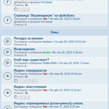
Добавлено в форуме
Гостиная
Ответы:
35
1
2
3
Страница "Исраквариум" на фэйсбуке
Последнее сообщение
Yan
«
Вт июл 19, 2016 1:20 pm
Добавлено в форуме
Гостиная
Ответы:
4
Темы
Поездка за раками
Последнее сообщение
baniwur
«
Ср дек 06, 2023 10:01 pm
Ответы:
6
Возрождение.
Последнее сообщение
kosta
«
Вс сен 25, 2022 2:28 pm
Ответы:
5
Клуб еще существует?
Последнее сообщение
dmitko2009
«
Пн апр 29, 2019 7:14 am
Ответы:
6
Индекс коридорасов
Последнее сообщение
Yan
«
Вс мар 06, 2016 10:44 am
Ответы:
60
1
2
3
4
5
Индекс апистограмм
Последнее сообщение
Yan
«
Вс дек 13, 2015 12:12 pm
Ответы:
35
1
2
3
Индекс лорикариевых (кольчужных) сомов.
Последнее сообщение
Yan
«
Вт ноя 17, 2015 2:37 pm