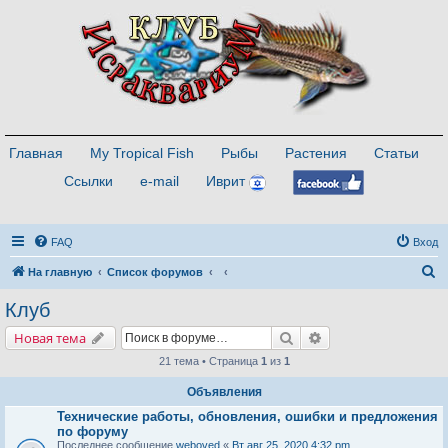
Главная
My Tropical Fish
Рыбы
Растения
Статьи
Ссылки
e-mail
Иврит
FAQ
Вход
П
На главную
Список форумов
о
Клуб
и
Поиск
Расширенный поис
Новая тема
с
21 тема • Страница
1
из
1
к
Объявления
Технические работы, обновления, ошибки и предложения
по форуму
Последнее сообщение
weboved
«
Вт авг 25, 2020 4:32 pm