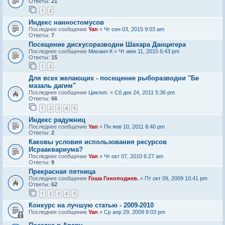
Ответы:
21
1
2
Индекс нанностомусов
Последнее сообщение
Yan
«
Чт сен 03, 2015 9:03 am
Ответы:
7
Посещение дискусоразводни Шахара Данцигера
Последнее сообщение
Михаил К
«
Чт июн 11, 2015 6:43 pm
Ответы:
15
1
2
Для всех желающих - посещение рыборазводни "Бе
мазаль дагим"
Последнее сообщение
Циклоп.
«
Сб дек 24, 2011 5:36 pm
Ответы:
66
1
2
3
4
5
Индекс радужниц
Последнее сообщение
Yan
«
Пн янв 10, 2011 8:40 pm
Ответы:
2
Каковы условия использования ресурсов
Исрааквариума?
Последнее сообщение
Yan
«
Чт окт 07, 2010 6:27 am
Ответы:
9
Прекрасная пятница
Последнее сообщение
Гоша Гоноподиев.
«
Пт окт 09, 2009 10:41 pm
Ответы:
62
1
2
3
4
5
Конкурс на лучшую статью - 2009-2010
Последнее сообщение
Yan
«
Ср апр 29, 2009 8:03 pm