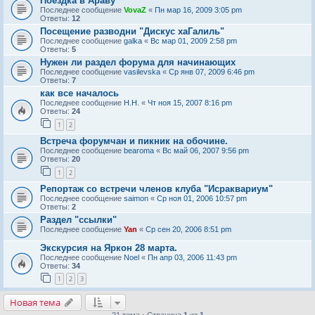
Поездка в Араву
Последнее сообщение
VovaZ
«
Пн мар 16, 2009 3:05 pm
Ответы:
12
Посещение разводни "Дискус хаГалиль"
Последнее сообщение
galka
«
Вс мар 01, 2009 2:58 pm
Ответы:
5
Нужен ли раздел форума для начинающих
Последнее сообщение
vasilevska
«
Ср янв 07, 2009 6:46 pm
Ответы:
7
как все началось
Последнее сообщение
Н.Н.
«
Чт ноя 15, 2007 8:16 pm
Ответы:
24
1
2
Встреча форумчан и пикник на обочине.
Последнее сообщение
bearoma
«
Вс май 06, 2007 9:56 pm
Ответы:
20
1
2
Репортаж со встречи членов клуба "Исраквариум"
Последнее сообщение
saimon
«
Ср ноя 01, 2006 10:57 pm
Ответы:
2
Раздел "ссылки"
Последнее сообщение
Yan
«
Ср сен 20, 2006 8:51 pm
Экскурсия на Яркон 28 марта.
Последнее сообщение
Noel
«
Пн апр 03, 2006 11:43 pm
Ответы:
34
1
2
3
Новая тема