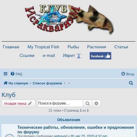
Главная
My Tropical Fish
Рыбы
Растения
Статьи
Ссылки
e-mail
Иврит
FAQ
Вход
П
На главную
Список форумов
о
Клуб
и
Поиск
Расширенный поис
Новая тема
с
21 тема • Страница
1
из
1
к
Объявления
Технические работы, обновления, ошибки и предложения
по форуму
Последнее сообщение
weboved
«
Вт авг 25, 2020 4:32 pm