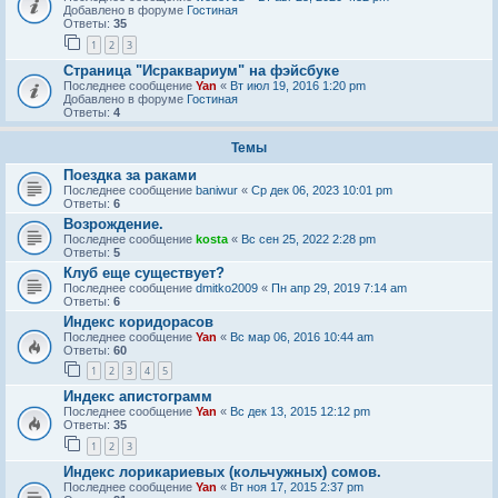
Добавлено в форуме
Гостиная
Ответы:
35
1
2
3
Страница "Исраквариум" на фэйсбуке
Последнее сообщение
Yan
«
Вт июл 19, 2016 1:20 pm
Добавлено в форуме
Гостиная
Ответы:
4
Темы
Поездка за раками
Последнее сообщение
baniwur
«
Ср дек 06, 2023 10:01 pm
Ответы:
6
Возрождение.
Последнее сообщение
kosta
«
Вс сен 25, 2022 2:28 pm
Ответы:
5
Клуб еще существует?
Последнее сообщение
dmitko2009
«
Пн апр 29, 2019 7:14 am
Ответы:
6
Индекс коридорасов
Последнее сообщение
Yan
«
Вс мар 06, 2016 10:44 am
Ответы:
60
1
2
3
4
5
Индекс апистограмм
Последнее сообщение
Yan
«
Вс дек 13, 2015 12:12 pm
Ответы:
35
1
2
3
Индекс лорикариевых (кольчужных) сомов.
Последнее сообщение
Yan
«
Вт ноя 17, 2015 2:37 pm