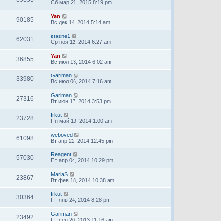
39353
Сб мар 21, 2015 8:19 pm
Yan
90185
Вс дек 14, 2014 5:14 am
stasne1
62031
Ср ноя 12, 2014 6:27 am
Yan
36855
Вс июл 13, 2014 6:02 am
Gariman
33980
Вс июл 06, 2014 7:16 am
Gariman
27316
Вт июн 17, 2014 3:53 pm
Irkut
23728
Пн май 19, 2014 1:00 am
weboved
61098
Вт апр 22, 2014 12:45 pm
Reagent
57030
Пт апр 04, 2014 10:29 pm
MariaS
23867
Вт фев 18, 2014 10:38 am
Irkut
30364
Пт янв 24, 2014 8:28 pm
Gariman
23492
Пт сен 20, 2013 11:16 am