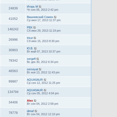
Игорь М
24839
Чт сен 05, 2013 2:42 pm
Вишневский Семен
41052
Ср июл 17, 2013 11:37 pm
PBX
146242
Сб июн 29, 2013 11:19 pm
Irkut
26996
Сб июн 15, 2013 8:30 pm
Ю.В.
30903
Вт май 07, 2013 10:37 pm
sergefl
78342
Вс дек 30, 2012 6:34 pm
serseyal
46563
Вт ноя 13, 2012 11:43 pm
AQUASAUR
99887
Ср сен 12, 2012 11:25 pm
AQUASAUR
134794
Ср сен 05, 2012 4:04 pm
Alex
34406
Вт сен 04, 2012 2:58 pm
dimaf
78778
Вт сен 04, 2012 12:10 pm