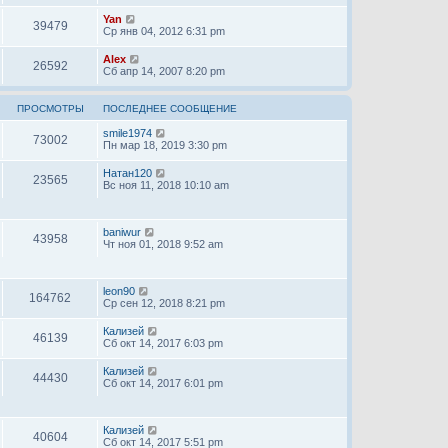
Yan
39479
Ср янв 04, 2012 6:31 pm
Alex
26592
Сб апр 14, 2007 8:20 pm
ПРОСМОТРЫ
ПОСЛЕДНЕЕ СООБЩЕНИЕ
smile1974
73002
Пн мар 18, 2019 3:30 pm
Натан120
23565
Вс ноя 11, 2018 10:10 am
baniwur
43958
Чт ноя 01, 2018 9:52 am
leon90
164762
Ср сен 12, 2018 8:21 pm
Кализей
46139
Сб окт 14, 2017 6:03 pm
Кализей
44430
Сб окт 14, 2017 6:01 pm
Кализей
40604
Сб окт 14, 2017 5:51 pm