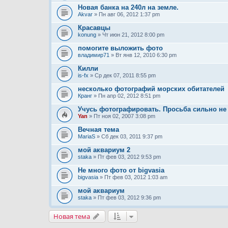
Новая банка на 240л на земле.
Akvar
» Пн авг 06, 2012 1:37 pm
Красавцы
konung
» Чт июн 21, 2012 8:00 pm
помогите выложить фото
владимир71
» Вт янв 12, 2010 6:30 pm
Килли
is-fx
» Ср дек 07, 2011 8:55 pm
несколько фотографий морских обитателей
Кранг
» Пн апр 02, 2012 8:51 pm
Учусь фотографировать. Просьба сильно не 
Yan
» Пт ноя 02, 2007 3:08 pm
Вечная тема
MariaS
» Сб дек 03, 2011 9:37 pm
мой аквариум 2
staka
» Пт фев 03, 2012 9:53 pm
Не много фото от bigvasia
bigvasia
» Пт фев 03, 2012 1:03 am
мой аквариум
staka
» Пт фев 03, 2012 9:36 pm
Новая тема