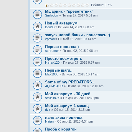
Рейтинг: 3.7%
Мшарник - "креветятник"
Smilodon
» Пн апр 17, 2017 5:51 am
Новый аквариум
leon90
» Вс июн 14, 2009 1:00 am
запуск новой банки - понеслась :)
vpavel
» Пн май 16, 2016 10:14 am
Первая попытка:)
schremer
» Пт янв 02, 2015 2:08 pm
Просто посмотреть
Натан120
» Пн июл 27, 2015 9:37 pm
Первые шаги...
Max1980
» Вс ноя 08, 2015 10:17 am
Some of my PREDATORS...
AQUASAUR
» Пт авг 31, 2007 12:10 am
Мой аквариум - 30 дней
smile1974
» Сб дек 06, 2014 5:39 pm
Мой аквариум 1 месяц
dvir
» Сб ноя 15, 2014 3:15 pm
нано аквы новичка
Natan
» Сб апр 11, 2015 4:34 pm
Проба с корягой