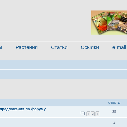
ы
Растения
Статьи
Ссылки
e-mail
иренный поиск
ОТВЕТЫ
 предложения по форуму
35
1
2
3
4