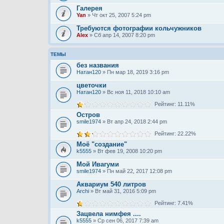
Галерея
Yan
» Чт окт 25, 2007 5:24 pm
Требуются фотографии кольчужников
Alex
» Сб апр 14, 2007 8:20 pm
ТЕМЫ
без названия
Натан120
» Пн мар 18, 2019 3:16 pm
цветочки
Натан120
» Вс ноя 11, 2018 10:10 am
Рейтинг: 11.11%
Остров
smile1974
» Вт апр 24, 2018 2:44 pm
Рейтинг: 22.22%
Моё "создание"
k5555
» Вт фев 19, 2008 10:20 pm
Мой Ивагуми
smile1974
» Пн май 22, 2017 12:08 pm
Аквариум 540 литров
Archi
» Вт май 31, 2016 5:09 pm
Рейтинг: 7.41%
Зацвела нимфея ....
k5555
» Ср сен 06, 2017 7:39 am