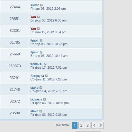
Akvar
27464
Пн авг 06, 2012 2:06 pm
Yan
28551
Вс июл 08, 2012 6:30 am
Yan
32301
Вт май 15, 2012 9:54 pm
Кранг
61785
Вт апр 03, 2012 10:23 pm
Кранг
26669
Вт апр 03, 2012 10:44 am
женя211
260873
Пт фев 17, 2012 7:01 pm
Sergeyка
33291
Сб фев 11, 2012 7:27 pm
staka
31748
Сб фев 04, 2012 7:51 am
bigvasia
32372
Пт фев 03, 2012 10:04 pm
staka
23590
Пт фев 03, 2012 9:36 pm
1
2
3
4
След.
164 темы