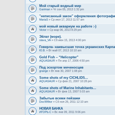
Мой старый водный мир
Gariman
» Чт сен 05, 2013 1:32 pm
"неписанный закон" оформления фотограф
MariaS
» Ср июл 17, 2013 11:57 am
мой новый аквариум на работе :-)
Victor
» Ср мар 06, 2013 8:29 pm
Эйлат (море).
slava_VA
» Сб июн 15, 2013 4:00 pm
Говерла- наивысшая точка украинских Карпат
Ю.В.
» Вт май 07, 2013 10:10 am
Gold Fish – “Helicopter”
AQUASAUR
» Пн апр 17, 2006 4:50 pm
Под эскортом меченосцев
grange
» Вт янв 30, 2007 1:08 pm
Some shots of my CICHLIDS...
AQUASAUR
» Ср фев 21, 2007 10:28 pm
Some shots of Marine Inhabitants…
AQUASAUR
» Вт фев 13, 2007 5:03 am
Забытые всеми пейзажи
Doc999tor
» Сб ноя 26, 2011 12:10 am
НОВАЯ БАНКА
ИГОРЬ.C
» Вс янв 09, 2011 9:06 pm