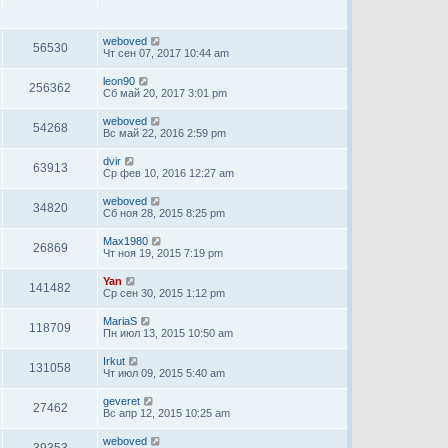
weboved
56530
Чт сен 07, 2017 10:44 am
leon90
256362
Сб май 20, 2017 3:01 pm
weboved
54268
Вс май 22, 2016 2:59 pm
dvir
63913
Ср фев 10, 2016 12:27 am
weboved
34820
Сб ноя 28, 2015 8:25 pm
Max1980
26869
Чт ноя 19, 2015 7:19 pm
Yan
141482
Ср сен 30, 2015 1:12 pm
MariaS
118709
Пн июл 13, 2015 10:50 am
Irkut
131058
Чт июл 09, 2015 5:40 am
geveret
27462
Вс апр 12, 2015 10:25 am
weboved