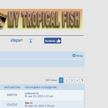
Иврит
Вход
1
2
3
4
След.
164 темы
ПРОСМОТРЫ
ПОСЛЕДНЕЕ СООБЩЕНИЕ
weboved
998759
Вт авг 25, 2020 4:32 pm
Yan
414234
Вт июл 19, 2016 1:20 pm