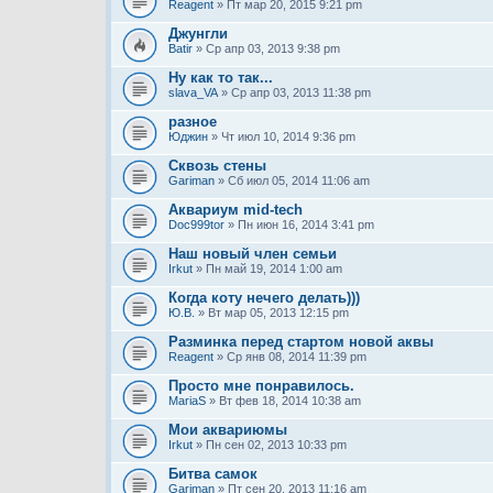
Reagent
» Пт мар 20, 2015 9:21 pm
Джунгли
Batir
» Ср апр 03, 2013 9:38 pm
Ну как то так...
slava_VA
» Ср апр 03, 2013 11:38 pm
разное
Юджин
» Чт июл 10, 2014 9:36 pm
Сквозь стены
Gariman
» Сб июл 05, 2014 11:06 am
Аквариум mid-tech
Doc999tor
» Пн июн 16, 2014 3:41 pm
Наш новый член семьи
Irkut
» Пн май 19, 2014 1:00 am
Когда коту нечего делать)))
Ю.В.
» Вт мар 05, 2013 12:15 pm
Разминка перед стартом новой аквы
Reagent
» Ср янв 08, 2014 11:39 pm
Просто мне понравилось.
MariaS
» Вт фев 18, 2014 10:38 am
Мои аквариюмы
Irkut
» Пн сен 02, 2013 10:33 pm
Битва самок
Gariman
» Пт сен 20, 2013 11:16 am