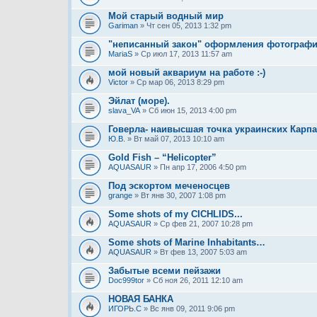
Мой старый водный мир
Gariman
» Чт сен 05, 2013 1:32 pm
"неписанный закон" оформления фотограф
MariaS
» Ср июл 17, 2013 11:57 am
мой новый аквариум на работе :-)
Victor
» Ср мар 06, 2013 8:29 pm
Эйлат (море).
slava_VA
» Сб июн 15, 2013 4:00 pm
Говерла- наивысшая точка украинских Карпат
Ю.В.
» Вт май 07, 2013 10:10 am
Gold Fish – “Helicopter”
AQUASAUR
» Пн апр 17, 2006 4:50 pm
Под эскортом меченосцев
grange
» Вт янв 30, 2007 1:08 pm
Some shots of my CICHLIDS...
AQUASAUR
» Ср фев 21, 2007 10:28 pm
Some shots of Marine Inhabitants…
AQUASAUR
» Вт фев 13, 2007 5:03 am
Забытые всеми пейзажи
Doc999tor
» Сб ноя 26, 2011 12:10 am
НОВАЯ БАНКА
ИГОРЬ.C
» Вс янв 09, 2011 9:06 pm