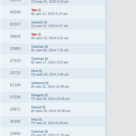
39359
Сб мар 21, 2015 8:19 pm
Yan
90206
Вс дек 14, 2014 5:14 am
stasne1
62037
Ср ноя 12, 2014 6:27 am
Yan
36859
Вс июл 13, 2014 6:02 am
Gariman
33983
Вс июл 06, 2014 7:16 am
Gariman
27323
Вт июн 17, 2014 3:53 pm
Irkut
23732
Пн май 19, 2014 1:00 am
weboved
61104
Вт апр 22, 2014 12:45 pm
Reagent
57036
Пт апр 04, 2014 10:29 pm
MariaS
23871
Вт фев 18, 2014 10:38 am
Irkut
30365
Пт янв 24, 2014 8:28 pm
Gariman
23493
Пт сен 20, 2013 11:16 am