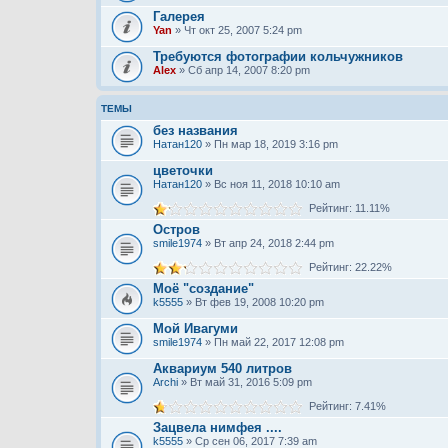
Галерея
Yan
» Чт окт 25, 2007 5:24 pm
Требуются фотографии кольчужников
Alex
» Сб апр 14, 2007 8:20 pm
ТЕМЫ
без названия
Натан120
» Пн мар 18, 2019 3:16 pm
цветочки
Натан120
» Вс ноя 11, 2018 10:10 am
Рейтинг: 11.11%
Остров
smile1974
» Вт апр 24, 2018 2:44 pm
Рейтинг: 22.22%
Моё "создание"
k5555
» Вт фев 19, 2008 10:20 pm
Мой Ивагуми
smile1974
» Пн май 22, 2017 12:08 pm
Аквариум 540 литров
Archi
» Вт май 31, 2016 5:09 pm
Рейтинг: 7.41%
Зацвела нимфея ....
k5555
» Ср сен 06, 2017 7:39 am