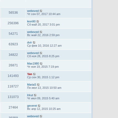
weboved
56536
Чт сен 07, 2017 10:44 am
leon90
256396
Сб май 20, 2017 3:01 pm
weboved
54271
Вс май 22, 2016 2:59 pm
dvir
63923
Ср фев 10, 2016 12:27 am
weboved
34822
Сб ноя 28, 2015 8:25 pm
Max1980
26871
Чт ноя 19, 2015 7:19 pm
Yan
141493
Ср сен 30, 2015 1:12 pm
MariaS
118727
Пн июл 13, 2015 10:50 am
Irkut
131073
Чт июл 09, 2015 5:40 am
geveret
27464
Вс апр 12, 2015 10:25 am
weboved