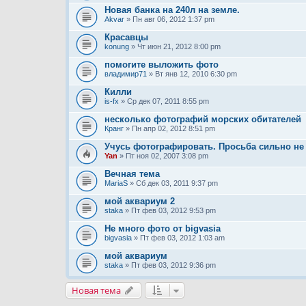
Новая банка на 240л на земле.
Akvar
» Пн авг 06, 2012 1:37 pm
Красавцы
konung
» Чт июн 21, 2012 8:00 pm
помогите выложить фото
владимир71
» Вт янв 12, 2010 6:30 pm
Килли
is-fx
» Ср дек 07, 2011 8:55 pm
несколько фотографий морских обитателей
Кранг
» Пн апр 02, 2012 8:51 pm
Учусь фотографировать. Просьба сильно не 
Yan
» Пт ноя 02, 2007 3:08 pm
Вечная тема
MariaS
» Сб дек 03, 2011 9:37 pm
мой аквариум 2
staka
» Пт фев 03, 2012 9:53 pm
Не много фото от bigvasia
bigvasia
» Пт фев 03, 2012 1:03 am
мой аквариум
staka
» Пт фев 03, 2012 9:36 pm
Новая тема