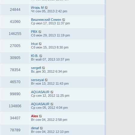
Игорь М
24844
Чт сен 05, 2013 2:42 pm
Вишневский Семен
41060
Ср июл 17, 2013 11:37 pm
PBX
146255
Сб июн 29, 2013 11:19 pm
Irkut
27005
Сб июн 15, 2013 8:30 pm
Ю.В.
30905
Вт май 07, 2013 10:37 pm
sergefl
78354
Вс дек 30, 2012 6:34 pm
serseyal
46570
Вт ноя 13, 2012 11:43 pm
AQUASAUR
99890
Ср сен 12, 2012 11:25 pm
AQUASAUR
134806
Ср сен 05, 2012 4:04 pm
Alex
34407
Вт сен 04, 2012 2:58 pm
dimaf
78789
Вт сен 04, 2012 12:10 pm