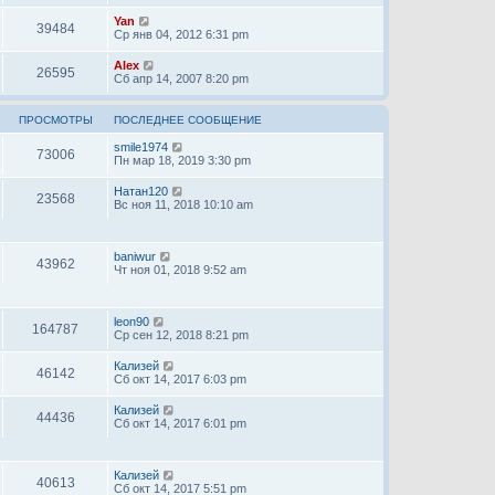
Yan
39484
Ср янв 04, 2012 6:31 pm
Alex
26595
Сб апр 14, 2007 8:20 pm
ПРОСМОТРЫ
ПОСЛЕДНЕЕ СООБЩЕНИЕ
smile1974
73006
Пн мар 18, 2019 3:30 pm
Натан120
23568
Вс ноя 11, 2018 10:10 am
baniwur
43962
Чт ноя 01, 2018 9:52 am
leon90
164787
Ср сен 12, 2018 8:21 pm
Кализей
46142
Сб окт 14, 2017 6:03 pm
Кализей
44436
Сб окт 14, 2017 6:01 pm
Кализей
40613
Сб окт 14, 2017 5:51 pm