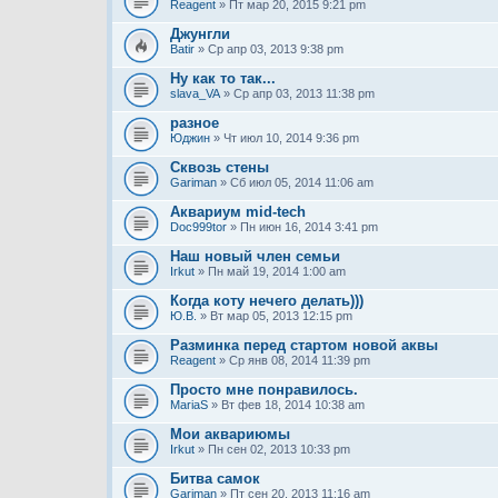
Reagent
» Пт мар 20, 2015 9:21 pm
Джунгли
Batir
» Ср апр 03, 2013 9:38 pm
Ну как то так...
slava_VA
» Ср апр 03, 2013 11:38 pm
разное
Юджин
» Чт июл 10, 2014 9:36 pm
Сквозь стены
Gariman
» Сб июл 05, 2014 11:06 am
Аквариум mid-tech
Doc999tor
» Пн июн 16, 2014 3:41 pm
Наш новый член семьи
Irkut
» Пн май 19, 2014 1:00 am
Когда коту нечего делать)))
Ю.В.
» Вт мар 05, 2013 12:15 pm
Разминка перед стартом новой аквы
Reagent
» Ср янв 08, 2014 11:39 pm
Просто мне понравилось.
MariaS
» Вт фев 18, 2014 10:38 am
Мои аквариюмы
Irkut
» Пн сен 02, 2013 10:33 pm
Битва самок
Gariman
» Пт сен 20, 2013 11:16 am