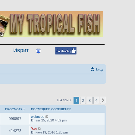
Иврит
Вход
1
2
3
4
След.
164 темы
ПРОСМОТРЫ
ПОСЛЕДНЕЕ СООБЩЕНИЕ
weboved
998897
Вт авг 25, 2020 4:32 pm
Yan
414273
Вт июл 19, 2016 1:20 pm