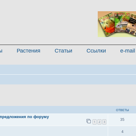
ы
Растения
Статьи
Ссылки
e-mail
иренный поиск
ОТВЕТЫ
 предложения по форуму
35
1
2
3
4