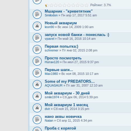
Рейтинг: 3.7%
Мшарник - "креветятник"
Smilodon
» Пн апр 17, 2017 5:51 am
Новый аквариум
leon90
» Вс июн 14, 2009 1:00 am
запуск новой банки - понеслась :)
vpavel
» Пн май 16, 2016 10:14 am
Первая попытка:)
schremer
» Пт янв 02, 2015 2:08 pm
Просто посмотреть
Натан120
» Пн июл 27, 2015 9:37 pm
Первые шаги...
Max1980
» Вс ноя 08, 2015 10:17 am
Some of my PREDATORS...
AQUASAUR
» Пт авг 31, 2007 12:10 am
Мой аквариум - 30 дней
smile1974
» Сб дек 06, 2014 5:39 pm
Мой аквариум 1 месяц
dvir
» Сб ноя 15, 2014 3:15 pm
нано аквы новичка
Natan
» Сб апр 11, 2015 4:34 pm
Проба с корягой