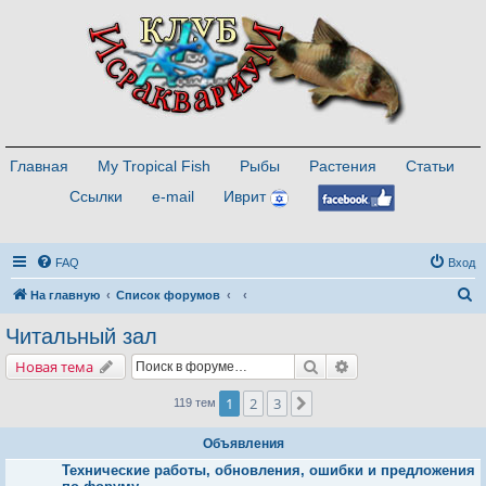
Главная
My Tropical Fish
Рыбы
Растения
Статьи
Ссылки
e-mail
Иврит
FAQ
Вход
П
На главную
Список форумов
о
Читальный зал
и
Поиск
Расширенный поис
Новая тема
с
к
1
2
3
След.
119 тем
Объявления
Технические работы, обновления, ошибки и предложения