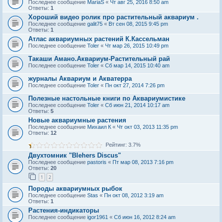
Последнее сообщение
MariaS
«
Чт авг 25, 2016 8:50 am
Ответы:
1
Хороший видео ролик про растительный аквариум .
Последнее сообщение
galit75
«
Вт сен 08, 2015 9:45 pm
Ответы:
1
Атлас аквариумных растений К.Кассельман
Последнее сообщение
Toler
«
Чт мар 26, 2015 10:49 pm
Такаши Амано.Аквариум-Растительный рай
Последнее сообщение
Toler
«
Сб мар 14, 2015 10:40 am
журналы Аквариум и Акватерра
Последнее сообщение
Toler
«
Пн окт 27, 2014 7:26 pm
Полезные настольные книги по Аквариумистике
Последнее сообщение
Toler
«
Сб июн 21, 2014 10:17 am
Ответы:
5
Новые аквариумные растения
Последнее сообщение
Михаил К
«
Чт окт 03, 2013 11:35 pm
Ответы:
12
Рейтинг: 3.7%
Двухтомник "Blehers Discus"
Последнее сообщение
pastoris
«
Пт мар 08, 2013 7:16 pm
Ответы:
20
1
2
Породы аквариумных рыбок
Последнее сообщение
Stas
«
Пн окт 08, 2012 3:19 am
Ответы:
1
Растения-индикаторы
Последнее сообщение
igor1961
«
Сб июн 16, 2012 8:24 am