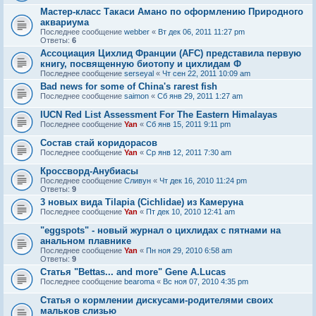
Мастер-класс Такаси Амано по оформлению Природного
аквариума
Последнее сообщение
webber
«
Вт дек 06, 2011 11:27 pm
Ответы:
6
Ассоциация Цихлид Франции (AFC) представила первую
книгу, посвященную биотопу и цихлидам Ф
Последнее сообщение
serseyal
«
Чт сен 22, 2011 10:09 am
Bad news for some of China's rarest fish
Последнее сообщение
saimon
«
Сб янв 29, 2011 1:27 am
IUCN Red List Assessment For The Eastern Himalayas
Последнее сообщение
Yan
«
Сб янв 15, 2011 9:11 pm
Состав стай коридорасов
Последнее сообщение
Yan
«
Ср янв 12, 2011 7:30 am
Кроссворд-Анубиасы
Последнее сообщение
Сливун
«
Чт дек 16, 2010 11:24 pm
Ответы:
9
3 новых вида Tilapia (Cichlidae) из Камеруна
Последнее сообщение
Yan
«
Пт дек 10, 2010 12:41 am
"eggspots" - новый журнал о цихлидах с пятнами на
анальном плавнике
Последнее сообщение
Yan
«
Пн ноя 29, 2010 6:58 am
Ответы:
9
Статья "Bettas... and more" Gene A.Lucas
Последнее сообщение
bearoma
«
Вс ноя 07, 2010 4:35 pm
Статья о кормлении дискусами-родителями своих
мальков слизью