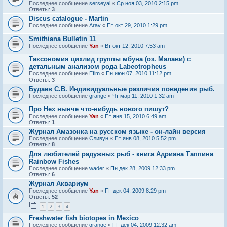
Последнее сообщение
serseyal
«
Ср ноя 03, 2010 2:15 pm
Ответы:
3
Discus catalogue - Martin
Последнее сообщение
Arav
«
Пт окт 29, 2010 1:29 pm
Smithiana Bulletin 11
Последнее сообщение
Yan
«
Вт окт 12, 2010 7:53 am
Таксономия цихлид группы мбуна (оз. Малави) с
детальным анализом рода Labeotropheus
Последнее сообщение
Efim
«
Пн июн 07, 2010 11:12 pm
Ответы:
3
Будаев С.В. Индивидуальные различия поведения рыб.
Последнее сообщение
grange
«
Чт мар 11, 2010 1:32 am
Про Hex нынче что-нибудь нового пишут?
Последнее сообщение
Yan
«
Пт янв 15, 2010 6:49 am
Ответы:
1
Журнал Амазонка на русском языке - он-лайн версия
Последнее сообщение
Сливун
«
Пт янв 08, 2010 5:52 pm
Ответы:
8
Для любителей радужных рыб - книга Адриана Таппина
Rainbow Fishes
Последнее сообщение
wader
«
Пн дек 28, 2009 12:33 pm
Ответы:
6
Журнал Аквариум
Последнее сообщение
Yan
«
Пт дек 04, 2009 8:29 pm
Ответы:
52
1
2
3
4
Freshwater fish biotopes in Mexico
Последнее сообщение
grange
«
Пт дек 04, 2009 12:32 am