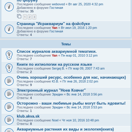
по форуму
Последнее сообщение
weboved
«
Вт авг 25, 2020 4:32 pm
Добавлено в форуме
Гостиная
Ответы:
35
1
2
3
Страница "Исраквариум" на фэйсбуке
Последнее сообщение
Yan
«
Вт июл 19, 2016 1:20 pm
Добавлено в форуме
Гостиная
Ответы:
4
Темы
Список журналов аквариумной тематики.
Последнее сообщение
Yan
«
Пн мар 01, 2010 3:12 pm
Ответы:
7
Книги по ихтиологии на русском языке
Последнее сообщение
Sergej B.
«
Пт мар 09, 2007 7:43 am
Ответы:
2
Очень хороший ресурс, особенно для нас, начинающих)
Последнее сообщение
Ю.В.
«
Пт янв 26, 2018 2:02 pm
Ответы:
9
Электронный журнал "Ноев Ковчег"
Последнее сообщение
Эридин
«
Вс янв 14, 2018 3:56 pm
Ответы:
4
Осторожно - ваши любимые рыбы могут быть ядовиты!
Последнее сообщение
Эридин
«
Вс янв 14, 2018 3:53 pm
Ответы:
1
klub.akva.sk
Последнее сообщение
Noel
«
Чт ноя 10, 2016 10:48 pm
Ответы:
8
Аквариумные растения их виды и экология(книга)