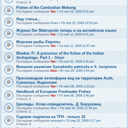
Ответы:
5
Fishes of the Cambodian Mekong
Последнее сообщение
Yan
«
Сб ноя 28, 2009 8:01 pm
Ищу статьи...
Последнее сообщение
Dvan
«
Пн ноя 23, 2009 12:53 pm
Журнал Der Makropode теперь и на английском языке
Последнее сообщение
Yan
«
Ср ноя 11, 2009 8:51 pm
Морские рыбы Европы
Последнее сообщение
Yan
«
Ср ноя 11, 2009 11:57 am
Bleeker, P.: A precursor of the fishes of the Indian
Archipelago. Part 1 – Siluri
Последнее сообщение
Yan
«
Пн ноя 02, 2009 3:46 pm
Внешние различия Synodontis petricola и S. lucipinnis
Последнее сообщение
Alex
«
Вт сен 29, 2009 3:54 pm
Пресноводная ихтиофауна вод на территории Aceh,
Сумматра, Индонезия
Последнее сообщение
Yan
«
Пн июн 08, 2009 1:22 pm
Handbook of European Freshwater Fishes
Последнее сообщение
Yan
«
Пт июн 05, 2009 3:40 pm
Ответы:
1
Цихлиды. Атлас-определитель. Д. Боруховиц
Последнее сообщение
Stas
«
Пн май 18, 2009 12:39 pm
Ответы:
1
Годовая подписка на TFH - только 1$
Последнее сообщение
serseyal
«
Сб апр 25, 2009 5:27 pm
Ответы:
3