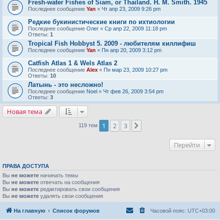
Fresh-water Fishes of Siam, or Thailand. H. M. Smith. 1945
Последнее сообщение
Yan
«
Чт апр 23, 2009 9:26 pm
Редкие букинистические книги по ихтиологии
Последнее сообщение
Олег
«
Ср апр 22, 2009 11:18 pm
Ответы:
1
Tropical Fish Hobbyst 5. 2009 - любителям киллифиш
Последнее сообщение
Yan
«
Пн апр 20, 2009 3:12 pm
Catfish Atlas 1 & Wels Atlas 2
Последнее сообщение
Alex
«
Пн мар 23, 2009 10:27 pm
Ответы:
10
Латынь - это несложно!
Последнее сообщение
Noel
«
Чт фев 26, 2009 3:54 pm
Ответы:
3
Новая тема
1
2
3
След.
119 тем
Перейти
ПРАВА ДОСТУПА
Вы
не можете
начинать темы
Вы
не можете
отвечать на сообщения
Вы
не можете
редактировать свои сообщения
Вы
не можете
удалять свои сообщения
На главную
Список форумов
Часовой пояс:
UTC+03:00