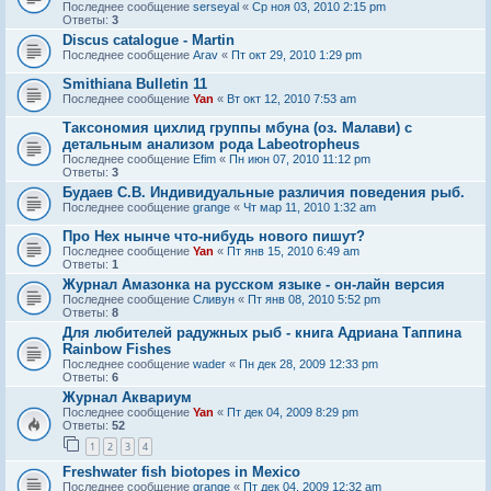
Последнее сообщение
serseyal
«
Ср ноя 03, 2010 2:15 pm
Ответы:
3
Discus catalogue - Martin
Последнее сообщение
Arav
«
Пт окт 29, 2010 1:29 pm
Smithiana Bulletin 11
Последнее сообщение
Yan
«
Вт окт 12, 2010 7:53 am
Таксономия цихлид группы мбуна (оз. Малави) с
детальным анализом рода Labeotropheus
Последнее сообщение
Efim
«
Пн июн 07, 2010 11:12 pm
Ответы:
3
Будаев С.В. Индивидуальные различия поведения рыб.
Последнее сообщение
grange
«
Чт мар 11, 2010 1:32 am
Про Hex нынче что-нибудь нового пишут?
Последнее сообщение
Yan
«
Пт янв 15, 2010 6:49 am
Ответы:
1
Журнал Амазонка на русском языке - он-лайн версия
Последнее сообщение
Сливун
«
Пт янв 08, 2010 5:52 pm
Ответы:
8
Для любителей радужных рыб - книга Адриана Таппина
Rainbow Fishes
Последнее сообщение
wader
«
Пн дек 28, 2009 12:33 pm
Ответы:
6
Журнал Аквариум
Последнее сообщение
Yan
«
Пт дек 04, 2009 8:29 pm
Ответы:
52
1
2
3
4
Freshwater fish biotopes in Mexico
Последнее сообщение
grange
«
Пт дек 04, 2009 12:32 am