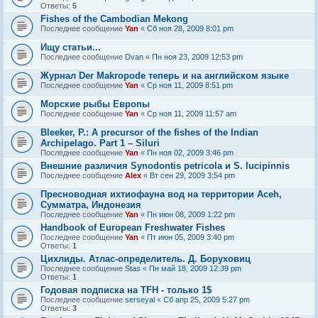
Ответы:
5
Fishes of the Cambodian Mekong
Последнее сообщение
Yan
«
Сб ноя 28, 2009 8:01 pm
Ищу статьи...
Последнее сообщение
Dvan
«
Пн ноя 23, 2009 12:53 pm
Журнал Der Makropode теперь и на английском языке
Последнее сообщение
Yan
«
Ср ноя 11, 2009 8:51 pm
Морские рыбы Европы
Последнее сообщение
Yan
«
Ср ноя 11, 2009 11:57 am
Bleeker, P.: A precursor of the fishes of the Indian
Archipelago. Part 1 – Siluri
Последнее сообщение
Yan
«
Пн ноя 02, 2009 3:46 pm
Внешние различия Synodontis petricola и S. lucipinnis
Последнее сообщение
Alex
«
Вт сен 29, 2009 3:54 pm
Пресноводная ихтиофауна вод на территории Aceh,
Сумматра, Индонезия
Последнее сообщение
Yan
«
Пн июн 08, 2009 1:22 pm
Handbook of European Freshwater Fishes
Последнее сообщение
Yan
«
Пт июн 05, 2009 3:40 pm
Ответы:
1
Цихлиды. Атлас-определитель. Д. Боруховиц
Последнее сообщение
Stas
«
Пн май 18, 2009 12:39 pm
Ответы:
1
Годовая подписка на TFH - только 1$
Последнее сообщение
serseyal
«
Сб апр 25, 2009 5:27 pm
Ответы:
3