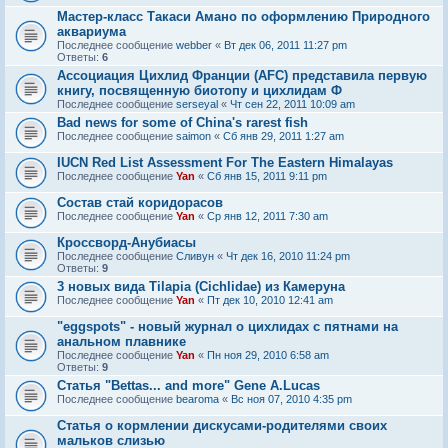
Мастер-класс Такаси Амано по оформлению Природного
аквариума
Последнее сообщение
webber
«
Вт дек 06, 2011 11:27 pm
Ответы:
6
Ассоциация Цихлид Франции (AFC) представила первую
книгу, посвященную биотопу и цихлидам Ф
Последнее сообщение
serseyal
«
Чт сен 22, 2011 10:09 am
Bad news for some of China's rarest fish
Последнее сообщение
saimon
«
Сб янв 29, 2011 1:27 am
IUCN Red List Assessment For The Eastern Himalayas
Последнее сообщение
Yan
«
Сб янв 15, 2011 9:11 pm
Состав стай коридорасов
Последнее сообщение
Yan
«
Ср янв 12, 2011 7:30 am
Кроссворд-Анубиасы
Последнее сообщение
Сливун
«
Чт дек 16, 2010 11:24 pm
Ответы:
9
3 новых вида Tilapia (Cichlidae) из Камеруна
Последнее сообщение
Yan
«
Пт дек 10, 2010 12:41 am
"eggspots" - новый журнал о цихлидах с пятнами на
анальном плавнике
Последнее сообщение
Yan
«
Пн ноя 29, 2010 6:58 am
Ответы:
9
Статья "Bettas... and more" Gene A.Lucas
Последнее сообщение
bearoma
«
Вс ноя 07, 2010 4:35 pm
Статья о кормлении дискусами-родителями своих
мальков слизью