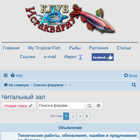
Главная
My Tropical Fish
Рыбы
Растения
Статьи
Ссылки
e-mail
Иврит
FAQ
Вход
П
На главную
Список форумов
о
Читальный зал
и
Поиск
Расширенный поис
Новая тема
с
к
1
2
3
След.
119 тем
Объявления
Технические работы, обновления, ошибки и предложения