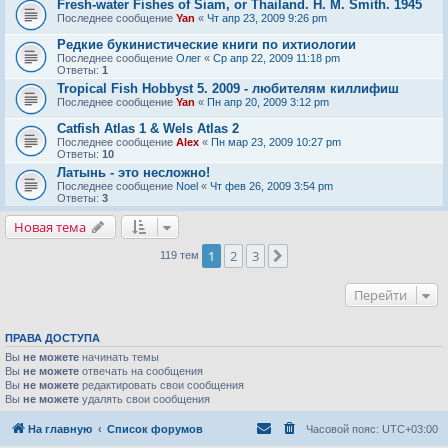
Fresh-water Fishes of Siam, or Thailand. H. M. Smith. 1945
Последнее сообщение
Yan
«
Чт апр 23, 2009 9:26 pm
Редкие букинистические книги по ихтиологии
Последнее сообщение
Олег
«
Ср апр 22, 2009 11:18 pm
Ответы:
1
Tropical Fish Hobbyst 5. 2009 - любителям киллифиш
Последнее сообщение
Yan
«
Пн апр 20, 2009 3:12 pm
Catfish Atlas 1 & Wels Atlas 2
Последнее сообщение
Alex
«
Пн мар 23, 2009 10:27 pm
Ответы:
10
Латынь - это несложно!
Последнее сообщение
Noel
«
Чт фев 26, 2009 3:54 pm
Ответы:
3
Новая тема
1
2
3
След.
119 тем
Перейти
ПРАВА ДОСТУПА
Вы
не можете
начинать темы
Вы
не можете
отвечать на сообщения
Вы
не можете
редактировать свои сообщения
Вы
не можете
удалять свои сообщения
На главную
Список форумов
Часовой пояс:
UTC+03:00