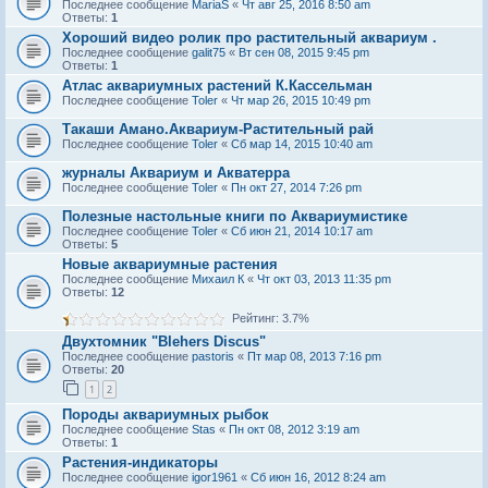
Последнее сообщение
MariaS
«
Чт авг 25, 2016 8:50 am
Ответы:
1
Хороший видео ролик про растительный аквариум .
Последнее сообщение
galit75
«
Вт сен 08, 2015 9:45 pm
Ответы:
1
Атлас аквариумных растений К.Кассельман
Последнее сообщение
Toler
«
Чт мар 26, 2015 10:49 pm
Такаши Амано.Аквариум-Растительный рай
Последнее сообщение
Toler
«
Сб мар 14, 2015 10:40 am
журналы Аквариум и Акватерра
Последнее сообщение
Toler
«
Пн окт 27, 2014 7:26 pm
Полезные настольные книги по Аквариумистике
Последнее сообщение
Toler
«
Сб июн 21, 2014 10:17 am
Ответы:
5
Новые аквариумные растения
Последнее сообщение
Михаил К
«
Чт окт 03, 2013 11:35 pm
Ответы:
12
Рейтинг: 3.7%
Двухтомник "Blehers Discus"
Последнее сообщение
pastoris
«
Пт мар 08, 2013 7:16 pm
Ответы:
20
1
2
Породы аквариумных рыбок
Последнее сообщение
Stas
«
Пн окт 08, 2012 3:19 am
Ответы:
1
Растения-индикаторы
Последнее сообщение
igor1961
«
Сб июн 16, 2012 8:24 am