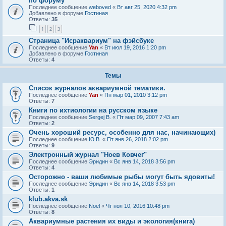
по форуму
Последнее сообщение
weboved
«
Вт авг 25, 2020 4:32 pm
Добавлено в форуме
Гостиная
Ответы:
35
1
2
3
Страница "Исраквариум" на фэйсбуке
Последнее сообщение
Yan
«
Вт июл 19, 2016 1:20 pm
Добавлено в форуме
Гостиная
Ответы:
4
Темы
Список журналов аквариумной тематики.
Последнее сообщение
Yan
«
Пн мар 01, 2010 3:12 pm
Ответы:
7
Книги по ихтиологии на русском языке
Последнее сообщение
Sergej B.
«
Пт мар 09, 2007 7:43 am
Ответы:
2
Очень хороший ресурс, особенно для нас, начинающих)
Последнее сообщение
Ю.В.
«
Пт янв 26, 2018 2:02 pm
Ответы:
9
Электронный журнал "Ноев Ковчег"
Последнее сообщение
Эридин
«
Вс янв 14, 2018 3:56 pm
Ответы:
4
Осторожно - ваши любимые рыбы могут быть ядовиты!
Последнее сообщение
Эридин
«
Вс янв 14, 2018 3:53 pm
Ответы:
1
klub.akva.sk
Последнее сообщение
Noel
«
Чт ноя 10, 2016 10:48 pm
Ответы:
8
Аквариумные растения их виды и экология(книга)