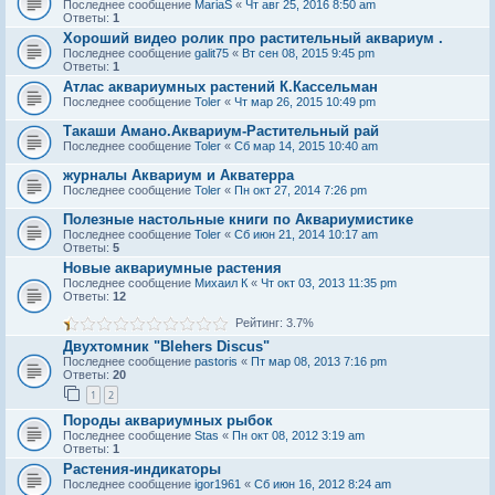
Последнее сообщение
MariaS
«
Чт авг 25, 2016 8:50 am
Ответы:
1
Хороший видео ролик про растительный аквариум .
Последнее сообщение
galit75
«
Вт сен 08, 2015 9:45 pm
Ответы:
1
Атлас аквариумных растений К.Кассельман
Последнее сообщение
Toler
«
Чт мар 26, 2015 10:49 pm
Такаши Амано.Аквариум-Растительный рай
Последнее сообщение
Toler
«
Сб мар 14, 2015 10:40 am
журналы Аквариум и Акватерра
Последнее сообщение
Toler
«
Пн окт 27, 2014 7:26 pm
Полезные настольные книги по Аквариумистике
Последнее сообщение
Toler
«
Сб июн 21, 2014 10:17 am
Ответы:
5
Новые аквариумные растения
Последнее сообщение
Михаил К
«
Чт окт 03, 2013 11:35 pm
Ответы:
12
Рейтинг: 3.7%
Двухтомник "Blehers Discus"
Последнее сообщение
pastoris
«
Пт мар 08, 2013 7:16 pm
Ответы:
20
1
2
Породы аквариумных рыбок
Последнее сообщение
Stas
«
Пн окт 08, 2012 3:19 am
Ответы:
1
Растения-индикаторы
Последнее сообщение
igor1961
«
Сб июн 16, 2012 8:24 am