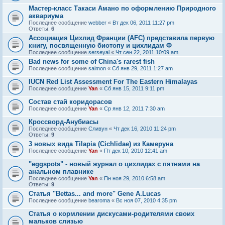
Мастер-класс Такаси Амано по оформлению Природного
аквариума
Последнее сообщение
webber
«
Вт дек 06, 2011 11:27 pm
Ответы:
6
Ассоциация Цихлид Франции (AFC) представила первую
книгу, посвященную биотопу и цихлидам Ф
Последнее сообщение
serseyal
«
Чт сен 22, 2011 10:09 am
Bad news for some of China's rarest fish
Последнее сообщение
saimon
«
Сб янв 29, 2011 1:27 am
IUCN Red List Assessment For The Eastern Himalayas
Последнее сообщение
Yan
«
Сб янв 15, 2011 9:11 pm
Состав стай коридорасов
Последнее сообщение
Yan
«
Ср янв 12, 2011 7:30 am
Кроссворд-Анубиасы
Последнее сообщение
Сливун
«
Чт дек 16, 2010 11:24 pm
Ответы:
9
3 новых вида Tilapia (Cichlidae) из Камеруна
Последнее сообщение
Yan
«
Пт дек 10, 2010 12:41 am
"eggspots" - новый журнал о цихлидах с пятнами на
анальном плавнике
Последнее сообщение
Yan
«
Пн ноя 29, 2010 6:58 am
Ответы:
9
Статья "Bettas... and more" Gene A.Lucas
Последнее сообщение
bearoma
«
Вс ноя 07, 2010 4:35 pm
Статья о кормлении дискусами-родителями своих
мальков слизью