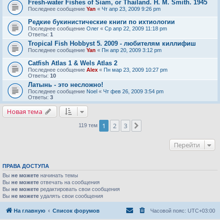
Fresh-water Fishes of Siam, or Thailand. H. M. Smith. 1945
Последнее сообщение
Yan
«
Чт апр 23, 2009 9:26 pm
Редкие букинистические книги по ихтиологии
Последнее сообщение
Олег
«
Ср апр 22, 2009 11:18 pm
Ответы:
1
Tropical Fish Hobbyst 5. 2009 - любителям киллифиш
Последнее сообщение
Yan
«
Пн апр 20, 2009 3:12 pm
Catfish Atlas 1 & Wels Atlas 2
Последнее сообщение
Alex
«
Пн мар 23, 2009 10:27 pm
Ответы:
10
Латынь - это несложно!
Последнее сообщение
Noel
«
Чт фев 26, 2009 3:54 pm
Ответы:
3
Новая тема
1
2
3
След.
119 тем
Перейти
ПРАВА ДОСТУПА
Вы
не можете
начинать темы
Вы
не можете
отвечать на сообщения
Вы
не можете
редактировать свои сообщения
Вы
не можете
удалять свои сообщения
На главную
Список форумов
Часовой пояс:
UTC+03:00