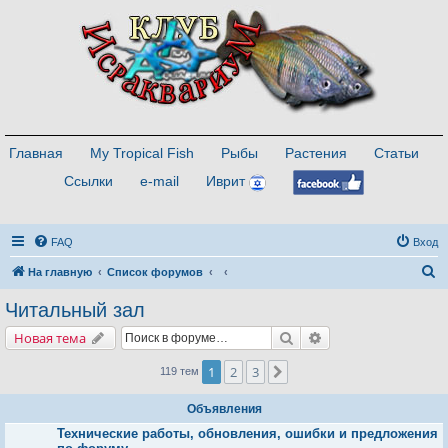
Главная
My Tropical Fish
Рыбы
Растения
Статьи
Ссылки
e-mail
Иврит
FAQ
Вход
П
На главную
Список форумов
о
Читальный зал
и
Поиск
Расширенный поис
Новая тема
с
к
1
2
3
След.
119 тем
Объявления
Технические работы, обновления, ошибки и предложения