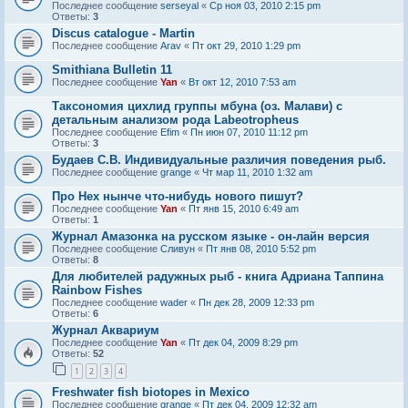
Последнее сообщение
serseyal
«
Ср ноя 03, 2010 2:15 pm
Ответы:
3
Discus catalogue - Martin
Последнее сообщение
Arav
«
Пт окт 29, 2010 1:29 pm
Smithiana Bulletin 11
Последнее сообщение
Yan
«
Вт окт 12, 2010 7:53 am
Таксономия цихлид группы мбуна (оз. Малави) с
детальным анализом рода Labeotropheus
Последнее сообщение
Efim
«
Пн июн 07, 2010 11:12 pm
Ответы:
3
Будаев С.В. Индивидуальные различия поведения рыб.
Последнее сообщение
grange
«
Чт мар 11, 2010 1:32 am
Про Hex нынче что-нибудь нового пишут?
Последнее сообщение
Yan
«
Пт янв 15, 2010 6:49 am
Ответы:
1
Журнал Амазонка на русском языке - он-лайн версия
Последнее сообщение
Сливун
«
Пт янв 08, 2010 5:52 pm
Ответы:
8
Для любителей радужных рыб - книга Адриана Таппина
Rainbow Fishes
Последнее сообщение
wader
«
Пн дек 28, 2009 12:33 pm
Ответы:
6
Журнал Аквариум
Последнее сообщение
Yan
«
Пт дек 04, 2009 8:29 pm
Ответы:
52
1
2
3
4
Freshwater fish biotopes in Mexico
Последнее сообщение
grange
«
Пт дек 04, 2009 12:32 am