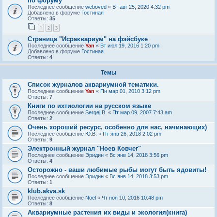
по форуму
Последнее сообщение
weboved
«
Вт авг 25, 2020 4:32 pm
Добавлено в форуме
Гостиная
Ответы:
35
1
2
3
Страница "Исраквариум" на фэйсбуке
Последнее сообщение
Yan
«
Вт июл 19, 2016 1:20 pm
Добавлено в форуме
Гостиная
Ответы:
4
Темы
Список журналов аквариумной тематики.
Последнее сообщение
Yan
«
Пн мар 01, 2010 3:12 pm
Ответы:
7
Книги по ихтиологии на русском языке
Последнее сообщение
Sergej B.
«
Пт мар 09, 2007 7:43 am
Ответы:
2
Очень хороший ресурс, особенно для нас, начинающих)
Последнее сообщение
Ю.В.
«
Пт янв 26, 2018 2:02 pm
Ответы:
9
Электронный журнал "Ноев Ковчег"
Последнее сообщение
Эридин
«
Вс янв 14, 2018 3:56 pm
Ответы:
4
Осторожно - ваши любимые рыбы могут быть ядовиты!
Последнее сообщение
Эридин
«
Вс янв 14, 2018 3:53 pm
Ответы:
1
klub.akva.sk
Последнее сообщение
Noel
«
Чт ноя 10, 2016 10:48 pm
Ответы:
8
Аквариумные растения их виды и экология(книга)