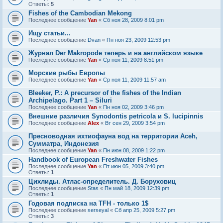
Ответы:
5
Fishes of the Cambodian Mekong
Последнее сообщение
Yan
«
Сб ноя 28, 2009 8:01 pm
Ищу статьи...
Последнее сообщение
Dvan
«
Пн ноя 23, 2009 12:53 pm
Журнал Der Makropode теперь и на английском языке
Последнее сообщение
Yan
«
Ср ноя 11, 2009 8:51 pm
Морские рыбы Европы
Последнее сообщение
Yan
«
Ср ноя 11, 2009 11:57 am
Bleeker, P.: A precursor of the fishes of the Indian
Archipelago. Part 1 – Siluri
Последнее сообщение
Yan
«
Пн ноя 02, 2009 3:46 pm
Внешние различия Synodontis petricola и S. lucipinnis
Последнее сообщение
Alex
«
Вт сен 29, 2009 3:54 pm
Пресноводная ихтиофауна вод на территории Aceh,
Сумматра, Индонезия
Последнее сообщение
Yan
«
Пн июн 08, 2009 1:22 pm
Handbook of European Freshwater Fishes
Последнее сообщение
Yan
«
Пт июн 05, 2009 3:40 pm
Ответы:
1
Цихлиды. Атлас-определитель. Д. Боруховиц
Последнее сообщение
Stas
«
Пн май 18, 2009 12:39 pm
Ответы:
1
Годовая подписка на TFH - только 1$
Последнее сообщение
serseyal
«
Сб апр 25, 2009 5:27 pm
Ответы:
3