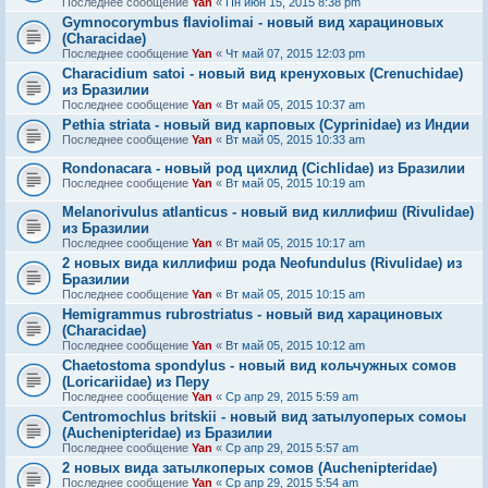
Последнее сообщение
Yan
«
Пн июн 15, 2015 8:38 pm
Gymnocorymbus flaviolimai - новый вид харациновых
(Characidae)
Последнее сообщение
Yan
«
Чт май 07, 2015 12:03 pm
Characidium satoi - новый вид кренуховых (Crenuchidae)
из Бразилии
Последнее сообщение
Yan
«
Вт май 05, 2015 10:37 am
Pethia striata - новый вид карповых (Cyprinidae) из Индии
Последнее сообщение
Yan
«
Вт май 05, 2015 10:33 am
Rondonacara - новый род цихлид (Cichlidae) из Бразилии
Последнее сообщение
Yan
«
Вт май 05, 2015 10:19 am
Melanorivulus atlanticus - новый вид киллифиш (Rivulidae)
из Бразилии
Последнее сообщение
Yan
«
Вт май 05, 2015 10:17 am
2 новых вида киллифиш рода Neofundulus (Rivulidae) из
Бразилии
Последнее сообщение
Yan
«
Вт май 05, 2015 10:15 am
Hemigrammus rubrostriatus - новый вид харациновых
(Characidae)
Последнее сообщение
Yan
«
Вт май 05, 2015 10:12 am
Chaetostoma spondylus - новый вид кольчужных сомов
(Loricariidae) из Перу
Последнее сообщение
Yan
«
Ср апр 29, 2015 5:59 am
Centromochlus britskii - новый вид затылуоперых сомоы
(Auchenipteridae) из Бразилии
Последнее сообщение
Yan
«
Ср апр 29, 2015 5:57 am
2 новых вида затылкоперых сомов (Auchenipteridae)
Последнее сообщение
Yan
«
Ср апр 29, 2015 5:54 am