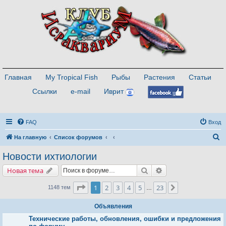
Главная
My Tropical Fish
Рыбы
Растения
Статьи
Ссылки
e-mail
Иврит
FAQ
Вход
П
На главную
Список форумов
о
Новости ихтиологии
и
Поиск
Расширенный поис
Новая тема
с
к
Страница
1
из
23
1
2
3
4
5
23
След.
1148 тем
…
Объявления
Технические работы, обновления, ошибки и предложения