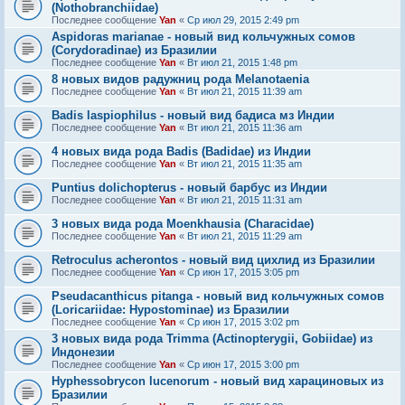
(Nothobranchiidae)
Последнее сообщение
Yan
«
Ср июл 29, 2015 2:49 pm
Aspidoras marianae - новый вид кольчужных сомов
(Corydoradinae) из Бразилии
Последнее сообщение
Yan
«
Вт июл 21, 2015 1:48 pm
8 новых видов радужниц рода Melanotaenia
Последнее сообщение
Yan
«
Вт июл 21, 2015 11:39 am
Badis laspiophilus - новый вид бадиса мз Индии
Последнее сообщение
Yan
«
Вт июл 21, 2015 11:36 am
4 новых вида рода Badis (Badidae) из Индии
Последнее сообщение
Yan
«
Вт июл 21, 2015 11:35 am
Puntius dolichopterus - новый барбус из Индии
Последнее сообщение
Yan
«
Вт июл 21, 2015 11:31 am
3 новых вида рода Moenkhausia (Characidae)
Последнее сообщение
Yan
«
Вт июл 21, 2015 11:29 am
Retroculus acherontos - новый вид цихлид из Бразилии
Последнее сообщение
Yan
«
Ср июн 17, 2015 3:05 pm
Pseudacanthicus pitanga - новый вид кольчужных сомов
(Loricariidae: Hypostominae) из Бразилии
Последнее сообщение
Yan
«
Ср июн 17, 2015 3:02 pm
3 новых вида рода Trimma (Actinopterygii, Gobiidae) из
Индонезии
Последнее сообщение
Yan
«
Ср июн 17, 2015 3:00 pm
Hyphessobrycon lucenorum - новый вид харациновых из
Бразилии