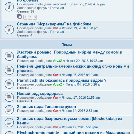
по форуму
Последнее сообщение
weboved
«
Вт авг 25, 2020 4:32 pm
Добавлено в форуме
Гостиная
Ответы:
35
1
2
3
Страница "Исраквариум" на фэйсбуке
Последнее сообщение
Yan
«
Вт июл 19, 2016 1:20 pm
Добавлено в форуме
Гостиная
Ответы:
4
Темы
Жестокий романс. Природный гибрид между сомом и
барбусом.
Последнее сообщение
VovaZ
«
Чт окт 20, 2016 10:36 am
Ревизия центрально-американских цихлид с 9-ю новыми
родами.
Последнее сообщение
Yan
«
Чт апр 07, 2016 9:10 am
Parrot cichlids оказалась природным видом ?
Последнее сообщение
VovaZ
«
Пн апр 04, 2016 8:26 am
Ответы:
2
Новый вид коридораса
Последнее сообщение
Yan
«
Чт мар 17, 2016 11:53 am
Ответы:
1
2 новых вида Гипанциструсов
Последнее сообщение
Yan
«
Чт янв 14, 2016 2:51 pm
2 новых вида бахромчатоусых сомов (Mochokidae) из
Кении
Последнее сообщение
Yan
«
Вт ноя 17, 2015 5:28 pm
Ptychochromis mainty - новый вид цихлид из Мадагаскара