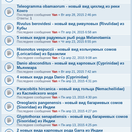
Teleogramma obamaorum - новый вид цихлид из реки
Конго
Последнее сообщение
Yan
«
Вт апр 28, 2015 2:46 pm
Ответы:
1
Rivulus berovidesi - новый вид ривуловых (Rivulidae) из
Кубы
Последнее сообщение
Yan
«
Пт апр 24, 2015 6:58 am
5 новых видов радужных рыб рода Melanotaenia
Последнее сообщение
Yan
«
Чт апр 23, 2015 8:55 pm
Hisonotus vespuccii - новый вид кольчужных сомов
(Loricariidae) из Бразилии
Последнее сообщение
Yan
«
Ср апр 22, 2015 9:08 am
Danio absconditus - новый вид карповых (Cyprinidae) из
Мьянмара
Последнее сообщение
Yan
«
Вт апр 21, 2015 7:42 am
4 новых вида рода Danio (Cyprinidae)
Последнее сообщение
Yan
«
Пн апр 13, 2015 4:31 pm
Paracobitis hircanica - новый вид гольца (Nemacheilidae)
из Каспийского моря
Последнее сообщение
Yan
«
Пн апр 13, 2015 4:30 pm
Oreoglanis pangenensis - новый вид багариевых сомов
(Sisoridae) из Индии
Последнее сообщение
Yan
«
Пн апр 13, 2015 4:27 pm
Glyptothorax senapatiensis - новый вид багариевых сомов
(Sisoridae) из Индии
Последнее сообщение
Yan
«
Пн апр 13, 2015 4:25 pm
2 новых вида карповых рода Garra из Индии