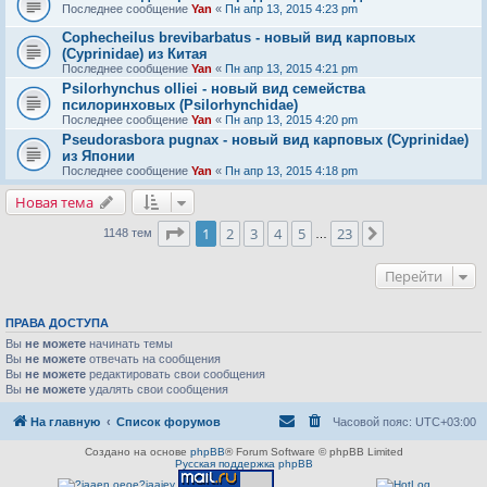
Последнее сообщение
Yan
«
Пн апр 13, 2015 4:23 pm
Cophecheilus brevibarbatus - новый вид карповых
(Cyprinidae) из Китая
Последнее сообщение
Yan
«
Пн апр 13, 2015 4:21 pm
Psilorhynchus olliei - новый вид семейства
псилоринховых (Psilorhynchidae)
Последнее сообщение
Yan
«
Пн апр 13, 2015 4:20 pm
Pseudorasbora pugnax - новый вид карповых (Cyprinidae)
из Японии
Последнее сообщение
Yan
«
Пн апр 13, 2015 4:18 pm
Новая тема
Страница
1
из
23
1
2
3
4
5
23
След.
1148 тем
…
Перейти
ПРАВА ДОСТУПА
Вы
не можете
начинать темы
Вы
не можете
отвечать на сообщения
Вы
не можете
редактировать свои сообщения
Вы
не можете
удалять свои сообщения
На главную
Список форумов
Часовой пояс:
UTC+03:00
Создано на основе
phpBB
® Forum Software © phpBB Limited
Русская поддержка phpBB