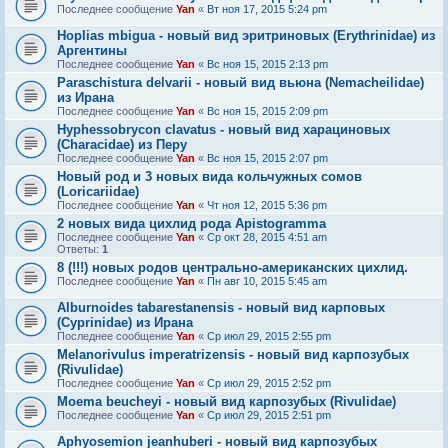
Последнее сообщение
Yan
«
Вт ноя 17, 2015 5:24 pm
Hoplias mbigua - новый вид эритриновых (Erythrinidae) из
Аргентины
Последнее сообщение
Yan
«
Вс ноя 15, 2015 2:13 pm
Paraschistura delvarii - новый вид вьюна (Nemacheilidae)
из Ирана
Последнее сообщение
Yan
«
Вс ноя 15, 2015 2:09 pm
Hyphessobrycon clavatus - новый вид харациновых
(Characidae) из Перу
Последнее сообщение
Yan
«
Вс ноя 15, 2015 2:07 pm
Новый род и 3 новых вида кольчужных сомов
(Loricariidae)
Последнее сообщение
Yan
«
Чт ноя 12, 2015 5:36 pm
2 новых вида цихлид рода Apistogramma
Последнее сообщение
Yan
«
Ср окт 28, 2015 4:51 am
Ответы:
1
8 (!!!) новых родов центрально-американских цихлид.
Последнее сообщение
Yan
«
Пн авг 10, 2015 5:45 am
Alburnoides tabarestanensis - новый вид карповых
(Cyprinidae) из Ирана
Последнее сообщение
Yan
«
Ср июл 29, 2015 2:55 pm
Melanorivulus imperatrizensis - новый вид карпозубых
(Rivulidae)
Последнее сообщение
Yan
«
Ср июл 29, 2015 2:52 pm
Moema beucheyi - новый вид карпозубых (Rivulidae)
Последнее сообщение
Yan
«
Ср июл 29, 2015 2:51 pm
Aphyosemion jeanhuberi - новый вид карпозубых