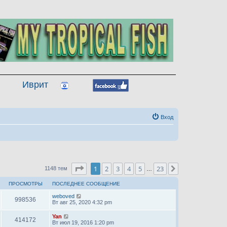
Иврит
Вход
Страница
1
из
23
1
2
3
4
5
23
След.
1148 тем
…
ПРОСМОТРЫ
ПОСЛЕДНЕЕ СООБЩЕНИЕ
weboved
998536
Вт авг 25, 2020 4:32 pm
Yan
414172
Вт июл 19, 2016 1:20 pm