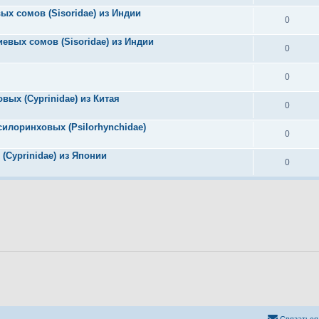
ых сомов (Sisoridae) из Индии
0
риевых сомов (Sisoridae) из Индии
0
0
овых (Cyprinidae) из Китая
0
псилоринховых (Psilorhynchidae)
0
(Cyprinidae) из Японии
0
Связаться