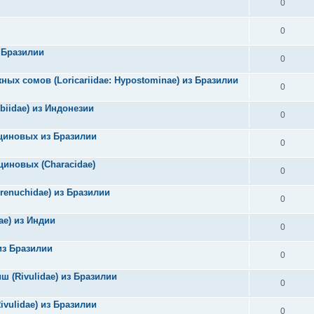
0
0
з Бразилии
0
ных сомов (Loricariidae: Hypostominae) из Бразилии
0
biidae) из Индонезии
0
ациновых из Бразилии
0
циновых (Characidae)
0
renuchidae) из Бразилии
0
dae) из Индии
0
из Бразилии
0
ш (Rivulidae) из Бразилии
0
vulidae) из Бразилии
0