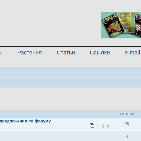
ы
Растения
Статьи
Ссылки
e-mail
иренный поиск
ОТВЕТЫ
 предложения по форуму
35
1
2
3
4