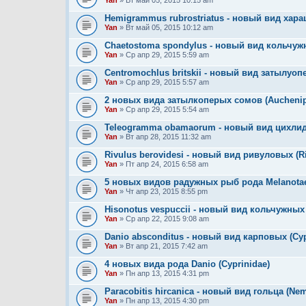
Yan
» Вт май 05, 2015 10:15 am
Hemigrammus rubrostriatus - новый вид хара
Yan
» Вт май 05, 2015 10:12 am
Chaetostoma spondylus - новый вид кольчужн
Yan
» Ср апр 29, 2015 5:59 am
Centromochlus britskii - новый вид затылуоп
Yan
» Ср апр 29, 2015 5:57 am
2 новых вида затылкоперых сомов (Auchenipt
Yan
» Ср апр 29, 2015 5:54 am
Teleogramma obamaorum - новый вид цихлид
Yan
» Вт апр 28, 2015 11:32 am
Rivulus berovidesi - новый вид ривуловых (Ri
Yan
» Пт апр 24, 2015 6:58 am
5 новых видов радужных рыб рода Melanota
Yan
» Чт апр 23, 2015 8:55 pm
Hisonotus vespuccii - новый вид кольчужных 
Yan
» Ср апр 22, 2015 9:08 am
Danio absconditus - новый вид карповых (Cy
Yan
» Вт апр 21, 2015 7:42 am
4 новых вида рода Danio (Cyprinidae)
Yan
» Пн апр 13, 2015 4:31 pm
Paracobitis hircanica - новый вид гольца (Ne
Yan
» Пн апр 13, 2015 4:30 pm