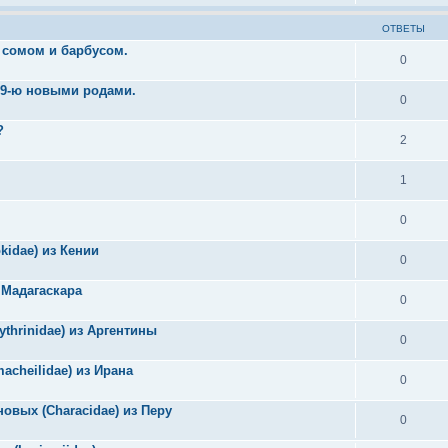
ОТВЕТЫ
 сомом и барбусом.
0
 9-ю новыми родами.
0
?
2
1
0
idae) из Кении
0
 Мадагаскара
0
thrinidae) из Аргентины
0
macheilidae) из Ирана
0
новых (Characidae) из Перу
0