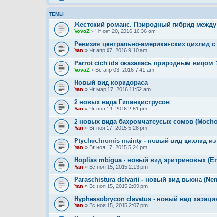
ТЕМЫ
Жестокий романс. Природный гибрид между
VovaZ
» Чт окт 20, 2016 10:36 am
Ревизия центрально-американских цихлид с
Yan
» Чт апр 07, 2016 9:10 am
Parrot cichlids оказалась природным видом 
VovaZ
» Вс апр 03, 2016 7:41 am
Новый вид коридораса
Yan
» Чт мар 17, 2016 11:52 am
2 новых вида Гипанциструсов
Yan
» Чт янв 14, 2016 2:51 pm
2 новых вида бахромчатоусых сомов (Mochok
Yan
» Вт ноя 17, 2015 5:28 pm
Ptychochromis mainty - новый вид цихлид из
Yan
» Вт ноя 17, 2015 5:24 pm
Hoplias mbigua - новый вид эритриновых (Ery
Yan
» Вс ноя 15, 2015 2:13 pm
Paraschistura delvarii - новый вид вьюна (Ne
Yan
» Вс ноя 15, 2015 2:09 pm
Hyphessobrycon clavatus - новый вид хараци
Yan
» Вс ноя 15, 2015 2:07 pm