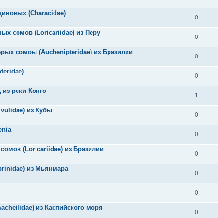
циновых (Characidae)
0
ых сомов (Loricariidae) из Перу
0
ерых сомоы (Auchenipteridae) из Бразилии
0
eridae)
0
 из реки Конго
1
vulidae) из Кубы
0
enia
0
сомов (Loricariidae) из Бразилии
0
prinidae) из Мьянмара
0
0
macheilidae) из Каспийского моря
0