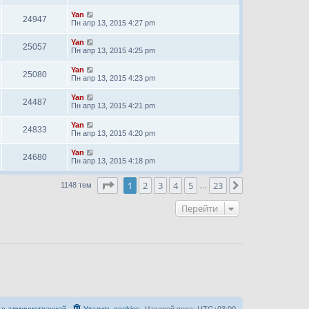
Yan
24947
Пн апр 13, 2015 4:27 pm
Yan
25057
Пн апр 13, 2015 4:25 pm
Yan
25080
Пн апр 13, 2015 4:23 pm
Yan
24487
Пн апр 13, 2015 4:21 pm
Yan
24833
Пн апр 13, 2015 4:20 pm
Yan
24680
Пн апр 13, 2015 4:18 pm
Страница
1
из
23
1
2
3
4
5
23
След.
1148 тем
…
Перейти
 с администрацией
Удалить cookies
Часовой пояс:
UTC+03:00