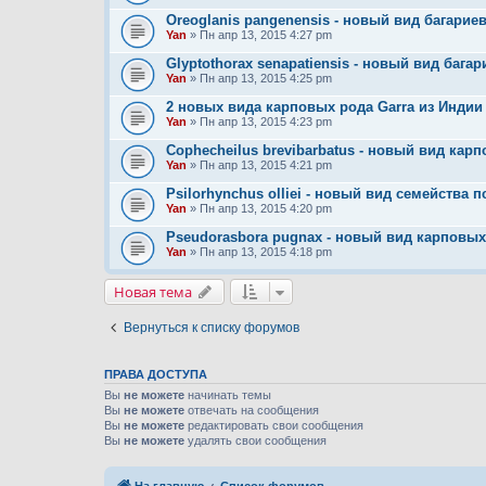
Oreoglanis pangenensis - новый вид багариев
Yan
» Пн апр 13, 2015 4:27 pm
Glyptothorax senapatiensis - новый вид бага
Yan
» Пн апр 13, 2015 4:25 pm
2 новых вида карповых рода Garra из Индии
Yan
» Пн апр 13, 2015 4:23 pm
Cophecheilus brevibarbatus - новый вид карп
Yan
» Пн апр 13, 2015 4:21 pm
Psilorhynchus olliei - новый вид семейства 
Yan
» Пн апр 13, 2015 4:20 pm
Pseudorasbora pugnax - новый вид карповых 
Yan
» Пн апр 13, 2015 4:18 pm
Новая тема
Вернуться к списку форумов
ПРАВА ДОСТУПА
Вы
не можете
начинать темы
Вы
не можете
отвечать на сообщения
Вы
не можете
редактировать свои сообщения
Вы
не можете
удалять свои сообщения
На главную
Список форумов