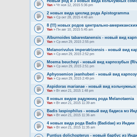
Новый род и 3 новых вида кольчужных сомов 
Yan
» Чт ноя 12, 2015 5:36 pm
2 новых вида цихлид рода Apistogramma
Yan
» Ср окт 28, 2015 4:48 am
8 (!!!) новых родов центрально-американски
Yan
» Пн авг 10, 2015 5:45 am
Alburnoides tabarestanensis - новый вид карп
Yan
» Ср июл 29, 2015 2:55 pm
Melanorivulus imperatrizensis - новый вид ка
Yan
» Ср июл 29, 2015 2:52 pm
Moema beucheyi - новый вид карпозубых (Riv
Yan
» Ср июл 29, 2015 2:51 pm
Aphyosemion jeanhuberi - новый вид карпозу
Yan
» Ср июл 29, 2015 2:49 pm
Aspidoras marianae - новый вид кольчужных 
Yan
» Вт июл 21, 2015 1:48 pm
8 новых видов радужниц рода Melanotaenia
Yan
» Вт июл 21, 2015 11:39 am
Badis laspiophilus - новый вид бадиса мз Ин
Yan
» Вт июл 21, 2015 11:36 am
4 новых вида рода Badis (Badidae) из Индии
Yan
» Вт июл 21, 2015 11:35 am
Puntius dolichopterus - новый барбус из Инд