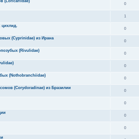
(Loricariidae)
0
1
х цихлид.
0
овых (Cyprinidae) из Ирана
0
рпозубых (Rivulidae)
0
ulidae)
0
бых (Nothobranchiidae)
0
сомов (Corydoradinae) из Бразилии
0
0
дии
0
0
ии