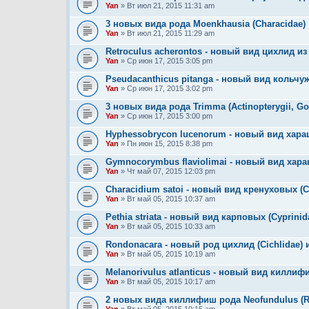
Yan
» Вт июл 21, 2015 11:31 am
3 новых вида рода Moenkhausia (Characidae)
Yan
» Вт июл 21, 2015 11:29 am
Retroculus acherontos - новый вид цихлид и
Yan
» Ср июн 17, 2015 3:05 pm
Pseudacanthicus pitanga - новый вид кольчуж
Yan
» Ср июн 17, 2015 3:02 pm
3 новых вида рода Trimma (Actinopterygii, Go
Yan
» Ср июн 17, 2015 3:00 pm
Hyphessobrycon lucenorum - новый вид хар
Yan
» Пн июн 15, 2015 8:38 pm
Gymnocorymbus flaviolimai - новый вид хара
Yan
» Чт май 07, 2015 12:03 pm
Characidium satoi - новый вид кренуховых (C
Yan
» Вт май 05, 2015 10:37 am
Pethia striata - новый вид карповых (Cyprini
Yan
» Вт май 05, 2015 10:33 am
Rondonacara - новый род цихлид (Cichlidae) 
Yan
» Вт май 05, 2015 10:19 am
Melanorivulus atlanticus - новый вид киллифи
Yan
» Вт май 05, 2015 10:17 am
2 новых вида киллифиш рода Neofundulus (Ri