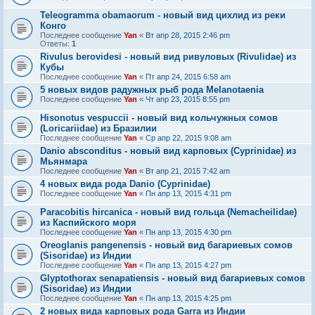
Teleogramma obamaorum - новый вид цихлид из реки
Конго
Последнее сообщение
Yan
«
Вт апр 28, 2015 2:46 pm
Ответы:
1
Rivulus berovidesi - новый вид ривуловых (Rivulidae) из
Кубы
Последнее сообщение
Yan
«
Пт апр 24, 2015 6:58 am
5 новых видов радужных рыб рода Melanotaenia
Последнее сообщение
Yan
«
Чт апр 23, 2015 8:55 pm
Hisonotus vespuccii - новый вид кольчужных сомов
(Loricariidae) из Бразилии
Последнее сообщение
Yan
«
Ср апр 22, 2015 9:08 am
Danio absconditus - новый вид карповых (Cyprinidae) из
Мьянмара
Последнее сообщение
Yan
«
Вт апр 21, 2015 7:42 am
4 новых вида рода Danio (Cyprinidae)
Последнее сообщение
Yan
«
Пн апр 13, 2015 4:31 pm
Paracobitis hircanica - новый вид гольца (Nemacheilidae)
из Каспийского моря
Последнее сообщение
Yan
«
Пн апр 13, 2015 4:30 pm
Oreoglanis pangenensis - новый вид багариевых сомов
(Sisoridae) из Индии
Последнее сообщение
Yan
«
Пн апр 13, 2015 4:27 pm
Glyptothorax senapatiensis - новый вид багариевых сомов
(Sisoridae) из Индии
Последнее сообщение
Yan
«
Пн апр 13, 2015 4:25 pm
2 новых вида карповых рода Garra из Индии