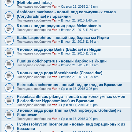
(Nothobranchiidae)
Последнее сообщение
Yan
«
Ср июл 29, 2015 2:49 pm
Aspidoras marianae - новый вид кольчужных сомов
(Corydoradinae) из Бразилии
Последнее сообщение
Yan
«
Вт июл 21, 2015 1:48 pm
8 новых видов радужниц рода Melanotaenia
Последнее сообщение
Yan
«
Вт июл 21, 2015 11:39 am
Badis laspiophilus - новый вид бадиса мз Индии
Последнее сообщение
Yan
«
Вт июл 21, 2015 11:36 am
4 новых вида рода Badis (Badidae) из Индии
Последнее сообщение
Yan
«
Вт июл 21, 2015 11:35 am
Puntius dolichopterus - новый барбус из Индии
Последнее сообщение
Yan
«
Вт июл 21, 2015 11:31 am
3 новых вида рода Moenkhausia (Characidae)
Последнее сообщение
Yan
«
Вт июл 21, 2015 11:29 am
Retroculus acherontos - новый вид цихлид из Бразилии
Последнее сообщение
Yan
«
Ср июн 17, 2015 3:05 pm
Pseudacanthicus pitanga - новый вид кольчужных сомов
(Loricariidae: Hypostominae) из Бразилии
Последнее сообщение
Yan
«
Ср июн 17, 2015 3:02 pm
3 новых вида рода Trimma (Actinopterygii, Gobiidae) из
Индонезии
Последнее сообщение
Yan
«
Ср июн 17, 2015 3:00 pm
Hyphessobrycon lucenorum - новый вид харациновых из
Бразилии