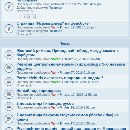
по форуму
Последнее сообщение
weboved
«
Вт авг 25, 2020 4:32 pm
Добавлено в форуме
Гостиная
Ответы:
35
1
2
3
Страница "Исраквариум" на фэйсбуке
Последнее сообщение
Yan
«
Вт июл 19, 2016 1:20 pm
Добавлено в форуме
Гостиная
Ответы:
4
Темы
Жестокий романс. Природный гибрид между сомом и
барбусом.
Последнее сообщение
VovaZ
«
Чт окт 20, 2016 10:36 am
Ревизия центрально-американских цихлид с 9-ю новыми
родами.
Последнее сообщение
Yan
«
Чт апр 07, 2016 9:10 am
Parrot cichlids оказалась природным видом ?
Последнее сообщение
VovaZ
«
Пн апр 04, 2016 8:26 am
Ответы:
2
Новый вид коридораса
Последнее сообщение
Yan
«
Чт мар 17, 2016 11:53 am
Ответы:
1
2 новых вида Гипанциструсов
Последнее сообщение
Yan
«
Чт янв 14, 2016 2:51 pm
2 новых вида бахромчатоусых сомов (Mochokidae) из
Кении
Последнее сообщение
Yan
«
Вт ноя 17, 2015 5:28 pm
Ptychochromis mainty - новый вид цихлид из Мадагаскара