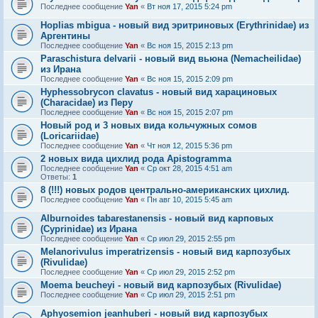
Последнее сообщение
Yan
«
Вт ноя 17, 2015 5:24 pm
Hoplias mbigua - новый вид эритриновых (Erythrinidae) из
Аргентины
Последнее сообщение
Yan
«
Вс ноя 15, 2015 2:13 pm
Paraschistura delvarii - новый вид вьюна (Nemacheilidae)
из Ирана
Последнее сообщение
Yan
«
Вс ноя 15, 2015 2:09 pm
Hyphessobrycon clavatus - новый вид харациновых
(Characidae) из Перу
Последнее сообщение
Yan
«
Вс ноя 15, 2015 2:07 pm
Новый род и 3 новых вида кольчужных сомов
(Loricariidae)
Последнее сообщение
Yan
«
Чт ноя 12, 2015 5:36 pm
2 новых вида цихлид рода Apistogramma
Последнее сообщение
Yan
«
Ср окт 28, 2015 4:51 am
Ответы:
1
8 (!!!) новых родов центрально-американских цихлид.
Последнее сообщение
Yan
«
Пн авг 10, 2015 5:45 am
Alburnoides tabarestanensis - новый вид карповых
(Cyprinidae) из Ирана
Последнее сообщение
Yan
«
Ср июл 29, 2015 2:55 pm
Melanorivulus imperatrizensis - новый вид карпозубых
(Rivulidae)
Последнее сообщение
Yan
«
Ср июл 29, 2015 2:52 pm
Moema beucheyi - новый вид карпозубых (Rivulidae)
Последнее сообщение
Yan
«
Ср июл 29, 2015 2:51 pm
Aphyosemion jeanhuberi - новый вид карпозубых