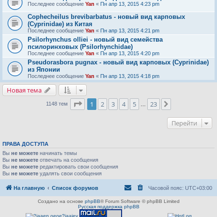
Последнее сообщение
Yan
«
Пн апр 13, 2015 4:23 pm
Cophecheilus brevibarbatus - новый вид карповых
(Cyprinidae) из Китая
Последнее сообщение
Yan
«
Пн апр 13, 2015 4:21 pm
Psilorhynchus olliei - новый вид семейства
псилоринховых (Psilorhynchidae)
Последнее сообщение
Yan
«
Пн апр 13, 2015 4:20 pm
Pseudorasbora pugnax - новый вид карповых (Cyprinidae)
из Японии
Последнее сообщение
Yan
«
Пн апр 13, 2015 4:18 pm
Новая тема
Страница
1
из
23
1
2
3
4
5
23
След.
1148 тем
…
Перейти
ПРАВА ДОСТУПА
Вы
не можете
начинать темы
Вы
не можете
отвечать на сообщения
Вы
не можете
редактировать свои сообщения
Вы
не можете
удалять свои сообщения
На главную
Список форумов
Часовой пояс:
UTC+03:00
Создано на основе
phpBB
® Forum Software © phpBB Limited
Русская поддержка phpBB