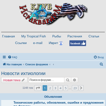
Главная
My Tropical Fish
Рыбы
Растения
Статьи
Ссылки
e-mail
Иврит
FAQ
Вход
П
На главную
Список форумов
о
Новости ихтиологии
и
Поиск
Расширенный поис
Новая тема
с
к
Страница
1
из
23
1
2
3
4
5
23
След.
1148 тем
…
Объявления
Технические работы, обновления, ошибки и предложения