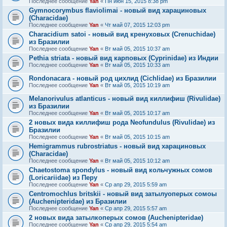
Последнее сообщение
Yan
«
Пн июн 15, 2015 8:38 pm
Gymnocorymbus flaviolimai - новый вид харациновых
(Characidae)
Последнее сообщение
Yan
«
Чт май 07, 2015 12:03 pm
Characidium satoi - новый вид кренуховых (Crenuchidae)
из Бразилии
Последнее сообщение
Yan
«
Вт май 05, 2015 10:37 am
Pethia striata - новый вид карповых (Cyprinidae) из Индии
Последнее сообщение
Yan
«
Вт май 05, 2015 10:33 am
Rondonacara - новый род цихлид (Cichlidae) из Бразилии
Последнее сообщение
Yan
«
Вт май 05, 2015 10:19 am
Melanorivulus atlanticus - новый вид киллифиш (Rivulidae)
из Бразилии
Последнее сообщение
Yan
«
Вт май 05, 2015 10:17 am
2 новых вида киллифиш рода Neofundulus (Rivulidae) из
Бразилии
Последнее сообщение
Yan
«
Вт май 05, 2015 10:15 am
Hemigrammus rubrostriatus - новый вид харациновых
(Characidae)
Последнее сообщение
Yan
«
Вт май 05, 2015 10:12 am
Chaetostoma spondylus - новый вид кольчужных сомов
(Loricariidae) из Перу
Последнее сообщение
Yan
«
Ср апр 29, 2015 5:59 am
Centromochlus britskii - новый вид затылуоперых сомоы
(Auchenipteridae) из Бразилии
Последнее сообщение
Yan
«
Ср апр 29, 2015 5:57 am
2 новых вида затылкоперых сомов (Auchenipteridae)
Последнее сообщение
Yan
«
Ср апр 29, 2015 5:54 am